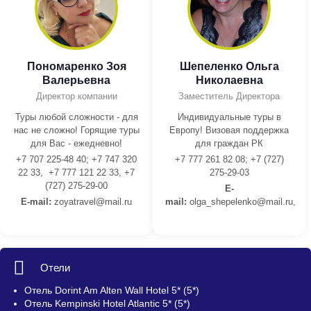
Пономаренко Зоя
Шепеленко Ольга
Валерьевна
Николаевна
Директор компании
Заместитель Директора
Туры любой сложности - для
Индивидуальные туры в
нас не сложно! Горящие туры
Европу! Визовая поддержка
для Вас - ежедневно!
для граждан РК
+7 707 225-48 40; +7 747 320
+7 777 261 82 08; +7 (727)
22 33, +7 777 121 22 33, +7
275-29-03
(727) 275-29-00
E-
E-mail:
z
oyatravel@mail.ru
mail:
olga_shepelenko@mail.ru,
Отели
Отель Dorint Am Alten Wall Hotel 5* (5*)
Отель Kempinski Hotel Atlantic 5* (5*)