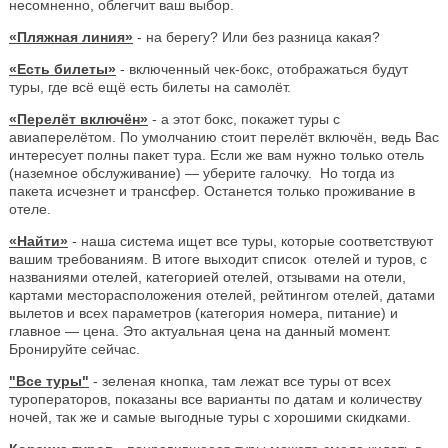
несомненно, облегчит ваш выбор.
«Пляжная линия»
- на берегу? Или без разница какая?
«Есть билеты»
- включенный чек-бокс, отображаться будут
туры, где всё ещё есть билеты на самолёт.
«Перелёт включён»
- а этот бокс, покажет туры с
авиаперелётом. По умолчанию стоит перелёт включён, ведь Вас
интересует полны пакет тура. Если же вам нужно только отель
(наземное обслуживание) — уберите галочку. Но тогда из
пакета исчезнет и трансфер. Останется только проживание в
отеле.
«Найти»
- наша система ищет все туры, которые соответствуют
вашим требованиям. В итоге выходит список отелей и туров, с
названиями отелей, категорией отелей, отзывами на отели,
картами месторасположения отелей, рейтингом отелей, датами
вылетов и всех параметров (категория номера, питание) и
главное — цена. Это актуальная цена на данный момент.
Бронируйте сейчас.
"Все туры"
- зеленая кнопка, там лежат все туры от всех
туроператоров, показаны все варианты по датам и количеству
ночей, так же и самые выгодные туры с хорошими скидками.