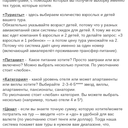
параметрами, с помощью которых вы получите выборку именно
тех туров, которые хотите.
«Туристы»
- здесь выбираем количество взрослых и детей
вашего тура.
Обязательно указывайте возраст детей, потому что у разных
авиакомпаний свои системы скидок для детей. К тому же если
вас едет компания 6 взрослых и 2 детей, то делайте запрос: «3
взрослых и 1 ребенок» — а потом цену тура умножайте на 2.
Потому что система даёт цену именно за один номер
(включающий авиаперелёт-проживание-трансфер-питание).
«Питание»
- Какое питание хотите? Просто завтраки или все
включено? Можно выбрать несколько пунктов. По умолчанию
стоит «любое».
«Категория»
- какой уровень отеля или может апартаменты
или виллы хотите? Выбирайте 2-3-4-5***** звезд, виллы,
апартаменты, пансионаты, санатории.
По умолчанию стоит «любая» категория. Вы можете выбрать
несколько (например, только отели 4 и 5*).
«Цена»
- если вы знаете точную сумму, которую хотите/можете
потратить на тур — вводите «от» и «до» в удобной для вас
валюте (по умолчанию стоит тенге или доллар). Тогда наша
система покажет вам туры в нужном вам диапазоне, что,