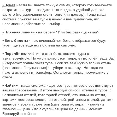
«Цена»
- если вы знаете точную сумму, которую хотите/можете
потратить на тур — вводите «от» и «до» в удобной для вас
валюте (по умолчанию стоит тенге или доллар). Тогда наша
система покажет вам туры в нужном вам диапазоне, что,
несомненно, облегчит ваш выбор.
«Пляжная линия»
- на берегу? Или без разница какая?
«Есть билеты»
- включенный чек-бокс, отображаться будут
туры, где всё ещё есть билеты на самолёт.
«Перелёт включён»
- а этот бокс, покажет туры с
авиаперелётом. По умолчанию стоит перелёт включён, ведь Вас
интересует полны пакет тура. Если же вам нужно только отель
(наземное обслуживание) — уберите галочку. Но тогда из
пакета исчезнет и трансфер. Останется только проживание в
отеле.
«Найти»
- наша система ищет все туры, которые соответствуют
вашим требованиям. В итоге выходит список отелей и туров, с
названиями отелей, категорией отелей, отзывами на отели,
картами месторасположения отелей, рейтингом отелей, датами
вылетов и всех параметров (категория номера, питание) и
главное — цена. Это актуальная цена на данный момент.
Бронируйте сейчас.