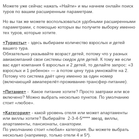
Можете уже сейчас нажать «Найти» и мы начнем онлайн поиск
туров по вашим расширенным параметрам.
Но вы так же можете воспользоваться удобными расширенными
параметрами, с помощью которых вы получите выборку именно
тех туров, которые хотите.
«Туристы»
- здесь выбираем количество взрослых и детей
вашего тура.
Обязательно указывайте возраст детей, потому что у разных
авиакомпаний свои системы скидок для детей. К тому же если
вас едет компания 6 взрослых и 2 детей, то делайте запрос: «3
взрослых и 1 ребенок» — а потом цену тура умножайте на 2.
Потому что система даёт цену именно за один номер
(включающий авиаперелёт-проживание-трансфер-питание).
«Питание»
- Какое питание хотите? Просто завтраки или все
включено? Можно выбрать несколько пунктов. По умолчанию
стоит «любое».
«Категория»
- какой уровень отеля или может апартаменты
или виллы хотите? Выбирайте 2-3-4-5***** звезд, виллы,
апартаменты, пансионаты, санатории.
По умолчанию стоит «любая» категория. Вы можете выбрать
несколько (например, только отели 4 и 5*).