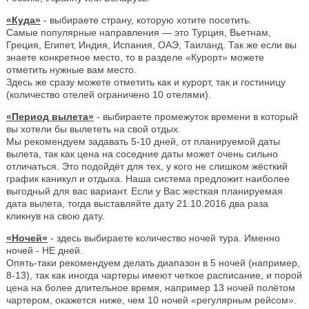
«Куда»
- выбираете страну, которую хотите посетить.
Самые популярные направления — это Турция, Вьетнам,
Греция, Египет, Индия, Испания, ОАЭ, Таиланд. Так же если вы
знаете конкретное место, то в разделе «Курорт» можете
отметить нужные вам место.
Здесь же сразу можете отметить как и курорт, так и гостиницу
(количество отелей ограничено 10 отелями).
«Период вылета»
- выбираете промежуток времени в который
вы хотели бы вылететь на свой отдых.
Мы рекомендуем задавать 5-10 дней, от планируемой даты
вылета, так как цена на соседние даты может очень сильно
отличаться. Это подойдёт для тех, у кого не слишком жёсткий
график каникул и отдыха. Наша система предложит наиболее
выгодный для вас вариант. Если у Вас жесткая планируемая
дата вылета, тогда выставляйте дату 21.10.2016 два раза
кликнув на свою дату.
«Ночей»
- здесь выбираете количество ночей тура. Именно
ночей - НЕ дней.
Опять-таки рекомендуем делать диапазон в 5 ночей (например,
8-13), так как иногда чартеры имеют четкое расписание, и порой
цена на более длительное время, например 13 ночей полётом
чартером, окажется ниже, чем 10 ночей «регулярным рейсом».