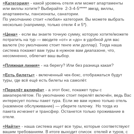
«Категория»
- какой уровень отеля или может апартаменты
или виллы хотите? Выбирайте 2-3-4-5***** звезд, виллы,
апартаменты, пансионаты, санатории.
По умолчанию стоит «любая» категория. Вы можете выбрать
несколько (например, только отели 4 и 5*).
«Цена»
- если вы знаете точную сумму, которую хотите/можете
потратить на тур — вводите «от» и «до» в удобной для вас
валюте (по умолчанию стоит тенге или доллар). Тогда наша
система покажет вам туры в нужном вам диапазоне, что,
несомненно, облегчит ваш выбор.
«Пляжная линия»
- на берегу? Или без разница какая?
«Есть билеты»
- включенный чек-бокс, отображаться будут
туры, где всё ещё есть билеты на самолёт.
«Перелёт включён»
- а этот бокс, покажет туры с
авиаперелётом. По умолчанию стоит перелёт включён, ведь Вас
интересует полны пакет тура. Если же вам нужно только отель
(наземное обслуживание) — уберите галочку. Но тогда из
пакета исчезнет и трансфер. Останется только проживание в
отеле.
«Найти»
- наша система ищет все туры, которые соответствуют
вашим требованиям. В итоге выходит список отелей и туров, с