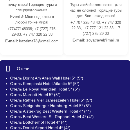
точку мира! Горящие туры и
Туры любой сложности - для
спецпредложения.
нас не сложно! Горящие туры
для Вас - ежедневно!
Event & Mice под ключ в
любой точке мира!
+7 707 225-48 40; +7 747 320
22 33, +7 777 121 22 33, +7
+77477148038; +7 (727) 275-
(727) 275-29-00
29-03, +7 747 320 22 33
E-mail:
z
oyatravel@mail.ru
E-mail:
kazelma78@gmail.com
Отели
Отель Dorint Am Alten Wall Hotel 5* (5*)
Отель Kempinski Hotel Atlantic 5* (5*)
Отель Le Royal Meridien Hotel 5* (5*)
Отель Marriott Hotel 5* (5*)
Отель Raffles Vier Jahreszeiten Hotel 5* (5*)
Отель Steigenberger Hamburg Hotel 5* (5*)
Отель Alsterkrug Best Western Hotel 4* (4*)
Отель Best Western St. Raphael Hotel 4* (4*)
Отель Bottcherhof Hotel 4* (4*)
Отель Dorint Airport Hotel 4* (4*)