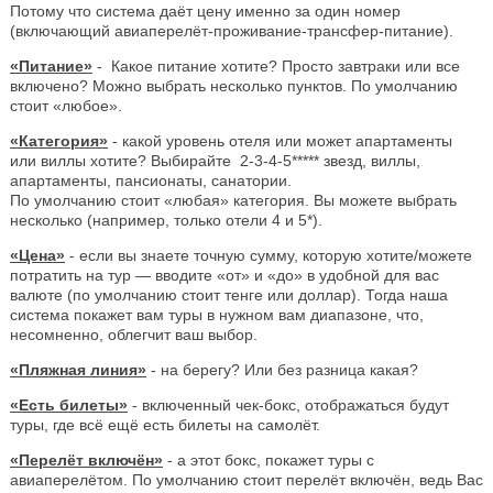
Потому что система даёт цену именно за один номер
(включающий авиаперелёт-проживание-трансфер-питание).
«Питание»
- Какое питание хотите? Просто завтраки или все
включено? Можно выбрать несколько пунктов. По умолчанию
стоит «любое».
«Категория»
- какой уровень отеля или может апартаменты
или виллы хотите? Выбирайте 2-3-4-5***** звезд, виллы,
апартаменты, пансионаты, санатории.
По умолчанию стоит «любая» категория. Вы можете выбрать
несколько (например, только отели 4 и 5*).
«Цена»
- если вы знаете точную сумму, которую хотите/можете
потратить на тур — вводите «от» и «до» в удобной для вас
валюте (по умолчанию стоит тенге или доллар). Тогда наша
система покажет вам туры в нужном вам диапазоне, что,
несомненно, облегчит ваш выбор.
«Пляжная линия»
- на берегу? Или без разница какая?
«Есть билеты»
- включенный чек-бокс, отображаться будут
туры, где всё ещё есть билеты на самолёт.
«Перелёт включён»
- а этот бокс, покажет туры с
авиаперелётом. По умолчанию стоит перелёт включён, ведь Вас