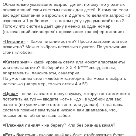
Обязательно указывайте возраст детей, потому что у разных
авиакомпаний свои системы скидок для детей. К тому же если
вас едет компания 6 взрослых и 2 детей, то делайте запрос: «3
взрослых и 1 ребенок» — а потом цену тура умножайте на 2.
Потому что система даёт цену именно за один номер
(включающий авиаперелёт-проживание-трансфер-питание).
«Питание»
- Какое питание хотите? Просто завтраки или все
включено? Можно выбрать несколько пунктов. По умолчанию
стоит «любое».
«Категория»
- какой уровень отеля или может апартаменты
или виллы хотите? Выбирайте 2-3-4-5***** звезд, виллы,
апартаменты, пансионаты, санатории.
По умолчанию стоит «любая» категория. Вы можете выбрать
несколько (например, только отели 4 и 5*).
«Цена»
- если вы знаете точную сумму, которую хотите/можете
потратить на тур — вводите «от» и «до» в удобной для вас
валюте (по умолчанию стоит тенге или доллар). Тогда наша
система покажет вам туры в нужном вам диапазоне, что,
несомненно, облегчит ваш выбор.
«Пляжная линия»
- на берегу? Или без разница какая?
«Есть билеты»
- включенный чек-бокс, отображаться будут