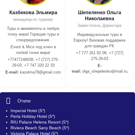
Казбекова Эльмира
Шепеленко Ольга
Николаевна
менеджер-по туризму
Заместитель Директора
Туры и авиабилеты в любую
точку мира! Горящие туры и
Индивидуальные туры в
спецпредложения.
Европу! Визовая поддержка
для граждан РК
Event & Mice под ключ в
любой точке мира!
+7 777 261 82 08; +7 (727)
275-29-03
+77477148038; +7 (727) 275-
29-03, +7 747 320 22 33
E-
mail:
olga_shepelenko@mail.ru,
E-mail:
kazelma78@gmail.com
Отели
Imperial Hotel (5*)
Perla Holiday Hotel (5*)
RIU Palace Helena Resort (5*)
Riviera Beach Sany Beach (5*)
Victoria Palace Hotel (5*)