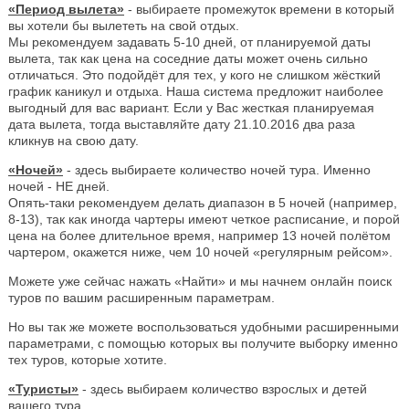
«Период вылета»
- выбираете промежуток времени в который
вы хотели бы вылететь на свой отдых.
Мы рекомендуем задавать 5-10 дней, от планируемой даты
вылета, так как цена на соседние даты может очень сильно
отличаться. Это подойдёт для тех, у кого не слишком жёсткий
график каникул и отдыха. Наша система предложит наиболее
выгодный для вас вариант. Если у Вас жесткая планируемая
дата вылета, тогда выставляйте дату 21.10.2016 два раза
кликнув на свою дату.
«Ночей»
- здесь выбираете количество ночей тура. Именно
ночей - НЕ дней.
Опять-таки рекомендуем делать диапазон в 5 ночей (например,
8-13), так как иногда чартеры имеют четкое расписание, и порой
цена на более длительное время, например 13 ночей полётом
чартером, окажется ниже, чем 10 ночей «регулярным рейсом».
Можете уже сейчас нажать «Найти» и мы начнем онлайн поиск
туров по вашим расширенным параметрам.
Но вы так же можете воспользоваться удобными расширенными
параметрами, с помощью которых вы получите выборку именно
тех туров, которые хотите.
«Туристы»
- здесь выбираем количество взрослых и детей
вашего тура.