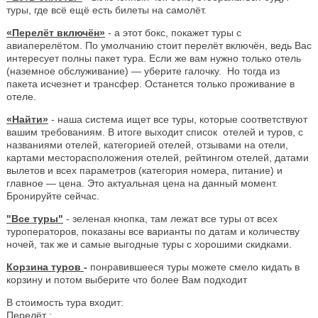
туры, где всё ещё есть билеты на самолёт.
«Перелёт включён»
- а этот бокс, покажет туры с
авиаперелётом. По умолчанию стоит перелёт включён, ведь Вас
интересует полны пакет тура. Если же вам нужно только отель
(наземное обслуживание) — уберите галочку. Но тогда из
пакета исчезнет и трансфер. Останется только проживание в
отеле.
«Найти»
- наша система ищет все туры, которые соответствуют
вашим требованиям. В итоге выходит список отелей и туров, с
названиями отелей, категорией отелей, отзывами на отели,
картами месторасположения отелей, рейтингом отелей, датами
вылетов и всех параметров (категория номера, питание) и
главное — цена. Это актуальная цена на данный момент.
Бронируйте сейчас.
"Все туры"
- зеленая кнопка, там лежат все туры от всех
туроператоров, показаны все варианты по датам и количеству
ночей, так же и самые выгодные туры с хорошими скидками.
Корзина туров
-
понравившееся туры можете смело кидать в
корзину и потом выберите что более Вам подходит
В стоимость тура входит:
Перелёт ;