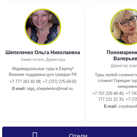
Шепеленко Ольга Николаевна
Пономаренк
Валерье
Заместитель Директора
Директор ком
Индивидуальные туры в Европу!
Визовая поддержка для граждан РК
Туры любой сложности
сложно! Горящие тур
+7 777 261 82 08; +7 (727) 275-29-03
ежедневно
E-mail:
olga_shepelenko@mail.ru,
+7 707 225-48 40; +7 74
777 121 22 33, +7 (72
E-mail:
z
oyatrave
Отели