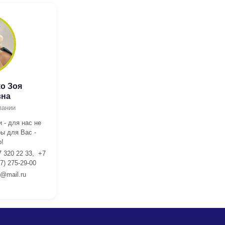
о Зоя
вна
пании
 - для нас не
ы для Вас -
!
7 320 22 33, +7
7) 275-29-00
l@mail.ru