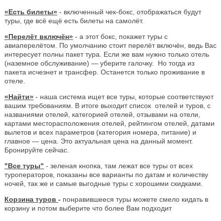
«Есть билеты»
- включенный чек-бокс, отображаться будут
туры, где всё ещё есть билеты на самолёт.
«Перелёт включён»
- а этот бокс, покажет туры с
авиаперелётом. По умолчанию стоит перелёт включён, ведь Вас
интересует полны пакет тура. Если же вам нужно только отель
(наземное обслуживание) — уберите галочку. Но тогда из
пакета исчезнет и трансфер. Останется только проживание в
отеле.
«Найти»
- наша система ищет все туры, которые соответствуют
вашим требованиям. В итоге выходит список отелей и туров, с
названиями отелей, категорией отелей, отзывами на отели,
картами месторасположения отелей, рейтингом отелей, датами
вылетов и всех параметров (категория номера, питание) и
главное — цена. Это актуальная цена на данный момент.
Бронируйте сейчас.
"Все туры"
- зеленая кнопка, там лежат все туры от всех
туроператоров, показаны все варианты по датам и количеству
ночей, так же и самые выгодные туры с хорошими скидками.
Корзина туров
-
понравившееся туры можете смело кидать в
корзину и потом выберите что более Вам подходит