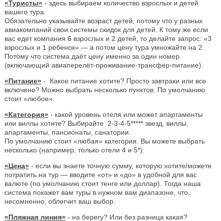
«Туристы»
- здесь выбираем количество взрослых и детей
вашего тура.
Обязательно указывайте возраст детей, потому что у разных
авиакомпаний свои системы скидок для детей. К тому же если
вас едет компания 6 взрослых и 2 детей, то делайте запрос: «3
взрослых и 1 ребенок» — а потом цену тура умножайте на 2.
Потому что система даёт цену именно за один номер
(включающий авиаперелёт-проживание-трансфер-питание).
«Питание»
- Какое питание хотите? Просто завтраки или все
включено? Можно выбрать несколько пунктов. По умолчанию
стоит «любое».
«Категория»
- какой уровень отеля или может апартаменты
или виллы хотите? Выбирайте 2-3-4-5***** звезд, виллы,
апартаменты, пансионаты, санатории.
По умолчанию стоит «любая» категория. Вы можете выбрать
несколько (например, только отели 4 и 5*).
«Цена»
- если вы знаете точную сумму, которую хотите/можете
потратить на тур — вводите «от» и «до» в удобной для вас
валюте (по умолчанию стоит тенге или доллар). Тогда наша
система покажет вам туры в нужном вам диапазоне, что,
несомненно, облегчит ваш выбор.
«Пляжная линия»
- на берегу? Или без разница какая?