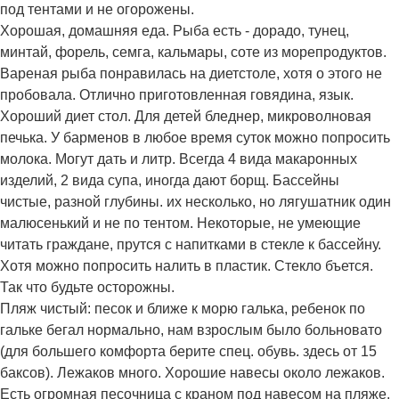
под тентами и не огорожены.
Хорошая, домашняя еда. Рыба есть - дорадо, тунец,
минтай, форель, семга, кальмары, соте из морепродуктов.
Вареная рыба понравилась на диетстоле, хотя о этого не
пробовала. Отлично приготовленная говядина, язык.
Хороший диет стол. Для детей бледнер, микроволновая
печька. У барменов в любое время суток можно попросить
молока. Могут дать и литр. Всегда 4 вида макаронных
изделий, 2 вида супа, иногда дают борщ. Бассейны
чистые, разной глубины. их несколько, но лягушатник один
малюсенький и не по тентом. Некоторые, не умеющие
читать граждане, прутся с напитками в стекле к бассейну.
Хотя можно попросить налить в пластик. Стекло бъется.
Так что будьте осторожны.
Пляж чистый: песок и ближе к морю галька, ребенок по
гальке бегал нормально, нам взрослым было больновато
(для большего комфорта берите спец. обувь. здесь от 15
баксов). Лежаков много. Хорошие навесы около лежаков.
Есть огромная песочница с краном под навесом на пляже.