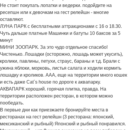
Не стоит покупать лопатки и ведерки. подойдите на
ресепшн или к девочкам на гест релейшн - многие
оставляют.
ЛУНА ПАРК с бесплатными аттракционами с 16 о 18.30.
Чуть дальше платные Машинки и батуты 10 баксов за 5
минут
МИНИ ЗООПАРК. За это чудо отдельное спасибо!
Чистенько. Лошадки (осторожно, лошадь может укусить),
кролики, павлины, петухи, страус, бараны и т.д. Брали с
ужина яблоки, морковь, листья салата и ходили кормить
лошадку и кроликов. ААА, еще на территории много кошек
и есть даже Cat`s house по дороге к аквапарку.
АКВАПАРК хороший. горячая плитка, правда. На
территории расположен ресторан, в котором можно
пообедать.
В первые дни как приезжаете бронируйте места в
ресторанах на гест релейшн (3 ресторана: японский,
мексиканский и рыбный) Японский и рыбный понравился.