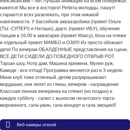
Мексиканский – нет Лучшая анимация на всем побережье,
кажется! Мы все в восторге! Ребята молодцы, пашут!
стараются всех развлекать, при этом никакой
навязчивости. У бассейнов аквааэробика (привет Ольге
(ТЫ -СУПЕР!) и Наташе), дартс (привет ИБУ), обучение
танцам в 16.00 в аквапарке (привет Максу), боча на пляже
и отдельный привет МАМБО и ОЗИ!!! Их просто обожают
дети! По вечерам ОБАЛДЕННЫЕ представления на сцене.
ВСЕ ДЕТИ СИДЕЛИ ДО ПОБЕДНОГО ОТКРЫВ РОТ.
Тарзан шоу, Нотр дам, Машина времени, Мулен руж,
Камеди - все отпад! Программа меняется раз в 3 недели.
Мини клуб тоже отличный. детям разукрашивают
мордашки, они лепят из глины, вечером - награждение
Классная пенная вечеринка на пляже! (но поздно) и
каждую субботу - салют с выносом гигантского торта-
мороженого, гала-ужин, гала-концерт и гала эмоции!!!
Веб-камеры отелей