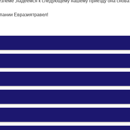
гезлеме ,надеемся к следующему нашему приезду она снова 
мпании Евразиятравел!