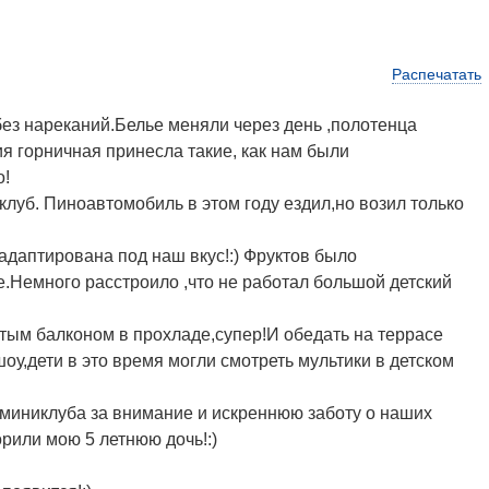
Распечатать
без нареканий.Белье меняли через день ,полотенца
 горничная принесла такие, как нам были
о!
клуб. Пиноавтомобиль в этом году ездил,но возил только
адаптирована под наш вкус!:) Фруктов было
.Немного расстроило ,что не работал большой детский
тым балконом в прохладе,супер!И обедать на террасе
у,дети в это время могли смотреть мультики в детском
з миниклуба за внимание и искреннюю заботу о наших
рили мою 5 летнюю дочь!:)