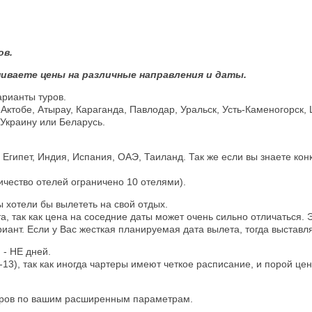
ов.
иваете цены на различные направления и даты.
арианты туров.
 Актобе, Атырау, Караганда, Павлодар, Уральск, Усть-Каменогорск,
 Украину или Беларусь.
гипет, Индия, Испания, ОАЭ, Таиланд. Так же если вы знаете кон
личество отелей ограничено 10 отелями).
 хотели бы вылететь на свой отдых.
 так как цена на соседние даты может очень сильно отличаться. Э
нт. Если у Вас жесткая планируемая дата вылета, тогда выставляй
 - НЕ дней.
-13), так как иногда чартеры имеют четкое расписание, и порой ц
туров по вашим расширенным параметрам.