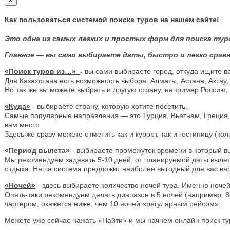
×
Как пользоваться системой поиска туров на нашем сайте!
Это одна из самых легких и простых форм для поиска тур
Главное — вы сами выбираете даты, быстро и легко сравн
«Поиск туров из…»
-
вы сами выбираете город, откуда ищите в
Для Казахстана есть возможность выбора: Алматы, Астана, Актау,
Но так же вы можете выбрать и другую страну, например Россию,
«Куда»
- выбираете страну, которую хотите посетить.
Самые популярные направления — это Турция, Вьетнам, Греция, Е
вам место.
Здесь же сразу можете отметить как и курорт, так и гостиницу (ко
«Период вылета»
- выбираете промежуток времени в который вы
Мы рекомендуем задавать 5-10 дней, от планируемой даты вылета,
отдыха. Наша система предложит наиболее выгодный для вас вариа
«Ночей»
- здесь выбираете количество ночей тура. Именно ночей
Опять-таки рекомендуем делать диапазон в 5 ночей (например, 8
чартером, окажется ниже, чем 10 ночей «регулярным рейсом».
Можете уже сейчас нажать «Найти» и мы начнем онлайн поиск 