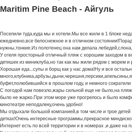
Maritim Pine Beach - Айгуль
Поселили туда,куда мы и хотели.Мы все жили в 1 блоке не
ежедневно,все белоснежное и в отличном состоянии!Порад
нужны,тонкие.Из полотенец она нам делала лебедей,слона
У отеля просторный отличный пляж с хорошим заходом в во
детишек из миниклуба,но так как мы жили рядом с морем и 
Хорошая еда...супы и борщ как у нас дома!Ну и все остал
много,клубника,арбузы,дыни,черешня,персики,апельсины,яб
буфет,полюбившийся в прошлом году, и немного сократили 
С погодой нам повезло,жары сильной еще не было,на пляж
было не жарко.При этом море уже прогрелось и было комфо
кинотеатре неподалеку,очень удобно!
Мы отдыхали большой компанией,в том числе и трое детей 
детках!Очень интересные программы,прекрасное миндиско!!
Интернет есть по всей территории и в номерах ,и даже на п