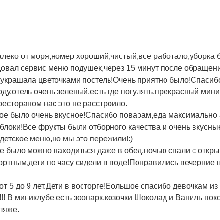
далеко от моря,номер хороший,чистый,все работало,уборка 
овал сервис меню подушек,через 15 минут после обращения
,украшала цветочками постель!Очень приятно было!Спасиб
ду,отель очень зеленый,есть где погулять,прекрасный мини
рестораном нас это не расстроило.
ьное было очень вкусное!Спасибо поварам,еда максимально 
локи!Все фрукты были отборного качества и очень вкусные
детское меню,но мы это пережили!:)
е было можно находиться даже в обед,ночью спали с откры
ртным,дети по часу сидели в воде!Понравились вечерние шо
от 5 до 9 лет.Дети в восторге!Большое спасибо девочкам и
! В миниклубе есть зоопарк,козочки Шоколад и Ваниль поко
ляже.