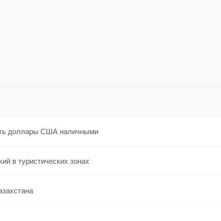
еть доллары США наличными
ий в туристических зонах
азахстана