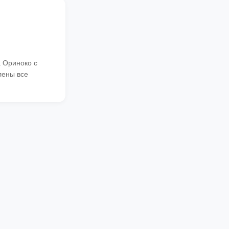
а Ориноко с
лены все