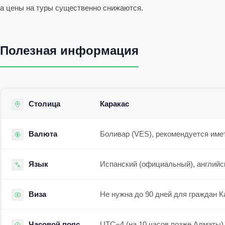
а цены на туры существенно снижаются.
Полезная информация
Столица
Каракас
Валюта
Боливар (VES), рекомендуется им
Язык
Испанский (официальный), английск
Виза
Не нужна до 90 дней для граждан К
Часовой пояс
UTC−4 (на 10 часов позже Алматы)