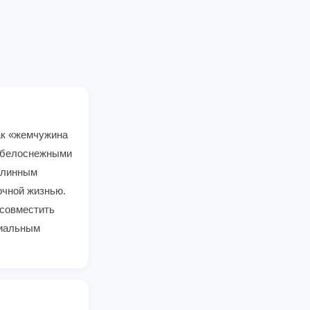
ак «жемчужина
т белоснежными
шлинным
очной жизнью.
 совместить
ниальным