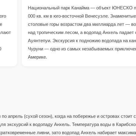
Национальный парк Канайма — объект ЮНЕСКО 
ого
000 кв. км в юго-восточной Венесуэле. Знамениты
е
столовые горы возрастом два миллиарда лет — 
елают
над тропическим лесом, а водопад Анхель падает
Ауянтепуи. Экскурсия к подножию водопада на кан
0
Чуруни — одно из самых незабываемых приключе
Америке.
о апрель (сухой сезон), когда на побережье и островах стоит 
 для экскурсий к водопаду Анхель. Температура воды в Карибск
т кратковременные ливни, зато водопад Анхель набирает макси