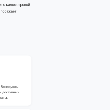
я с километровой
 поражает
я Венесуэлы
х доступных
маты.