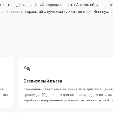
нтрастов, где высочайший водопад планеты Анхель обрушиваетс
та соперничают красотой с лучшими курортами мира. Венесуэла
🛂
Безвизовый въезд
рке
гражданам Казахстана не нужна виза для посещени
яется
сроком до 90 дней, что делает страну одним из самы
карибских направлений для путешественников из Ал