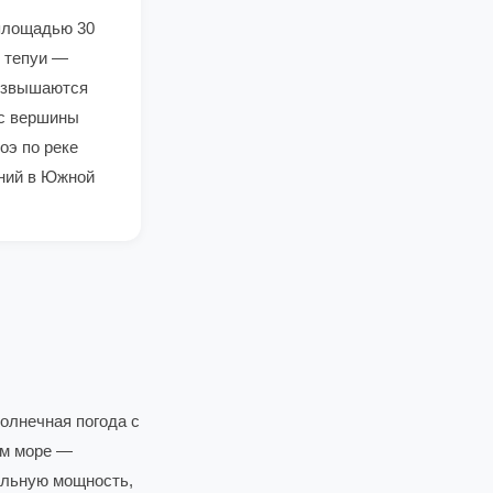
площадью 30
е тепуи —
возвышаются
 с вершины
оэ по реке
ний в Южной
солнечная погода с
ом море —
мальную мощность,