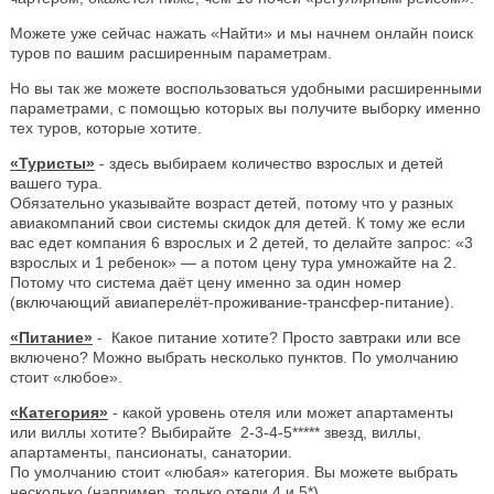
Можете уже сейчас нажать «Найти» и мы начнем онлайн поиск
туров по вашим расширенным параметрам.
Но вы так же можете воспользоваться удобными расширенными
параметрами, с помощью которых вы получите выборку именно
тех туров, которые хотите.
«Туристы»
- здесь выбираем количество взрослых и детей
вашего тура.
Обязательно указывайте возраст детей, потому что у разных
авиакомпаний свои системы скидок для детей. К тому же если
вас едет компания 6 взрослых и 2 детей, то делайте запрос: «3
взрослых и 1 ребенок» — а потом цену тура умножайте на 2.
Потому что система даёт цену именно за один номер
(включающий авиаперелёт-проживание-трансфер-питание).
«Питание»
- Какое питание хотите? Просто завтраки или все
включено? Можно выбрать несколько пунктов. По умолчанию
стоит «любое».
«Категория»
- какой уровень отеля или может апартаменты
или виллы хотите? Выбирайте 2-3-4-5***** звезд, виллы,
апартаменты, пансионаты, санатории.
По умолчанию стоит «любая» категория. Вы можете выбрать
несколько (например, только отели 4 и 5*).