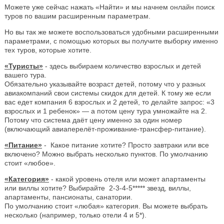
Можете уже сейчас нажать «Найти» и мы начнем онлайн поиск
туров по вашим расширенным параметрам.
Но вы так же можете воспользоваться удобными расширенными
параметрами, с помощью которых вы получите выборку именно
тех туров, которые хотите.
«Туристы»
- здесь выбираем количество взрослых и детей
вашего тура.
Обязательно указывайте возраст детей, потому что у разных
авиакомпаний свои системы скидок для детей. К тому же если
вас едет компания 6 взрослых и 2 детей, то делайте запрос: «3
взрослых и 1 ребенок» — а потом цену тура умножайте на 2.
Потому что система даёт цену именно за один номер
(включающий авиаперелёт-проживание-трансфер-питание).
«Питание»
- Какое питание хотите? Просто завтраки или все
включено? Можно выбрать несколько пунктов. По умолчанию
стоит «любое».
«Категория»
- какой уровень отеля или может апартаменты
или виллы хотите? Выбирайте 2-3-4-5***** звезд, виллы,
апартаменты, пансионаты, санатории.
По умолчанию стоит «любая» категория. Вы можете выбрать
несколько (например, только отели 4 и 5*).