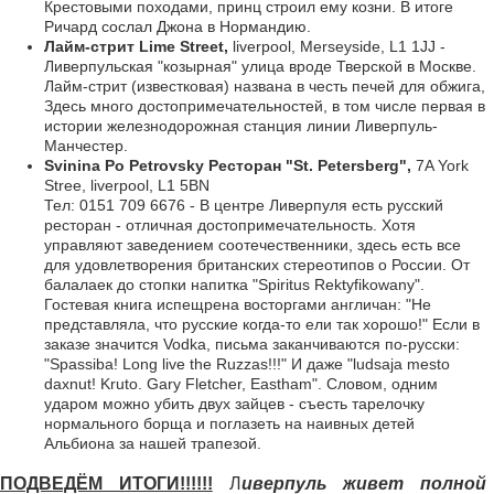
Крестовыми походами, принц строил ему козни. В итоге
Ричард сослал Джона в Нормандию.
Лайм-стрит Lime Street,
liverpool, Merseyside, L1 1JJ -
Ливерпульская "козырная" улица вроде Тверской в Москве.
Лайм-стрит (известковая) названа в честь печей для обжига,
Здесь много достопримечательностей, в том числе первая в
истории железнодорожная станция линии Ливерпуль-
Манчестер.
Svinina Po Petrovsky Ресторан "St. Petersberg",
7A York
Stree, liverpool, L1 5BN
Тел: 0151 709 6676 - В центре Ливерпуля есть русский
ресторан - отличная достопримечательность. Хотя
управляют заведением соотечественники, здесь есть все
для удовлетворения британских стереотипов о России. От
балалаек до стопки напитка "Spiritus Rektyfikowany".
Гостевая книга испещрена восторгами англичан: "Не
представляла, что русские когда-то ели так хорошо!" Если в
заказе значится Vodka, письма заканчиваются по-русски:
"Spassiba! Long live the Ruzzas!!!" И даже "ludsaja mesto
daxnut! Kruto. Gary Fletcher, Eastham". Словом, одним
ударом можно убить двух зайцев - съесть тарелочку
нормального борща и поглазеть на наивных детей
Альбиона за нашей трапезой.
ПОДВЕДЁМ ИТОГИ!!!!!!
Л
иверпуль живет полной