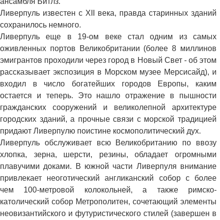
ансамбля Битлз.
Ливерпуль известен с XII века, правда старинных зданий
сохранилось немного.
Ливерпуль еще в 19-ом веке стал одним из самых
оживленных портов Великобритании (более 8 миллинов
эмигрантов проходили через город в Новый Свет - об этом
рассказывает экспозиция в Морском музее Мерсисайд), и
входил в число богатейших городов Европы, каким
остается и теперь. Это нашло отражение в пышности
гражданских сооружений и великолепной архитектуре
городских зданий, а прочные связи с морской традицией
придают Ливерпулю поистине космополитический дух.
Ливерпуль обслуживает всю Великобританию по ввозу
хлопка, зерна, шерсти, резины, обладает огромными
плавучими доками. В южной части Ливерпуля внимание
привлекает неоготический англиканский собор с более
чем 100-метровой колокольней, а также римско-
католический собор Метрополитен, сочетающий элементы
неовизантийского и футуристического стилей (завершен в