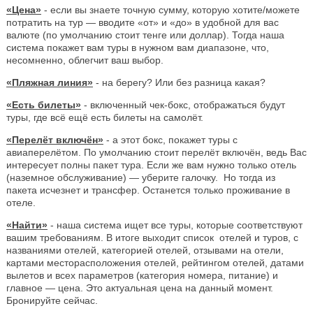
«Цена»
- если вы знаете точную сумму, которую хотите/можете
потратить на тур — вводите «от» и «до» в удобной для вас
валюте (по умолчанию стоит тенге или доллар). Тогда наша
система покажет вам туры в нужном вам диапазоне, что,
несомненно, облегчит ваш выбор.
«Пляжная линия»
- на берегу? Или без разница какая?
«Есть билеты»
- включенный чек-бокс, отображаться будут
туры, где всё ещё есть билеты на самолёт.
«Перелёт включён»
- а этот бокс, покажет туры с
авиаперелётом. По умолчанию стоит перелёт включён, ведь Вас
интересует полны пакет тура. Если же вам нужно только отель
(наземное обслуживание) — уберите галочку. Но тогда из
пакета исчезнет и трансфер. Останется только проживание в
отеле.
«Найти»
- наша система ищет все туры, которые соответствуют
вашим требованиям. В итоге выходит список отелей и туров, с
названиями отелей, категорией отелей, отзывами на отели,
картами месторасположения отелей, рейтингом отелей, датами
вылетов и всех параметров (категория номера, питание) и
главное — цена. Это актуальная цена на данный момент.
Бронируйте сейчас.