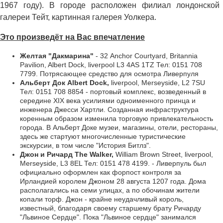
1967 году). В городе расположен филиал лондонской
галереи Тейт, картинная галерея Уолкера.
Это произведёт на Вас впечатление
Желтая "Дакмарина"
- 32 Anchor Courtyard, Britannia
Pavilion, Albert Dock, liverpool L3 4AS 1TZ Тел: 0151 708
7799. Потрясающее средство для осмотра Ливерпуля
Альберт Док Albert Dock,
liverpool, Merseyside, L2 7SU
Тел: 0151 708 8854 - портовый комплекс, возведенный в
середине XIX века усилиями одноименного принца и
инженера Джесси Хартли. Созданная инфраструктура
коренным образом изменила торговую привлекательность
города. В Альберт Доке музеи, магазины, отели, рестораны,
здесь же стартуют многочисленные туристические
экскурсии, в том числе "История Битлз".
Джон и Ричард The Walker,
William Brown Street, liverpool,
Merseyside, L3 8EL Тел: 0151 478 4199. - Ливерпуль был
официально оформлен как форпост контроля за
Ирландией королем Джоном 28 августа 1207 года. Дома
располагались на семи улицах, а по обочинам жители
копали торф. Джон - крайне неудачливый король,
известный, благодаря своему старшему брату Ричарду
"Львиное Сердце". Пока "Львиное сердце" занимался