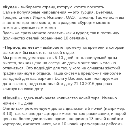
«Куда»
- выбираете страну, которую хотите посетить.
Самые популярные направления — это Турция, Вьетнам,
Греция, Египет, Индия, Испания, ОАЭ, Таиланд. Так же если вы
знаете конкретное место, то в разделе «Курорт» можете
отметить нужные вам место.
Здесь же сразу можете отметить как и курорт, так и гостиницу
(количество отелей ограничено 10 отелями).
«Период вылета»
- выбираете промежуток времени в который
вы хотели бы вылететь на свой отдых.
Мы рекомендуем задавать 5-10 дней, от планируемой даты
вылета, так как цена на соседние даты может очень сильно
отличаться. Это подойдёт для тех, у кого не слишком жёсткий
график каникул и отдыха. Наша система предложит наиболее
выгодный для вас вариант. Если у Вас жесткая планируемая
дата вылета, тогда выставляйте дату 21.10.2016 два раза
кликнув на свою дату.
«Ночей»
- здесь выбираете количество ночей тура. Именно
ночей - НЕ дней.
Опять-таки рекомендуем делать диапазон в 5 ночей (например,
8-13), так как иногда чартеры имеют четкое расписание, и порой
цена на более длительное время, например 13 ночей полётом
чартером, окажется ниже, чем 10 ночей «регулярным рейсом».