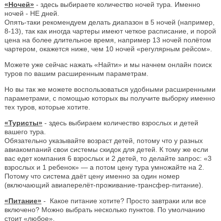
«Ночей»
- здесь выбираете количество ночей тура. Именно
ночей - НЕ дней.
Опять-таки рекомендуем делать диапазон в 5 ночей (например,
8-13), так как иногда чартеры имеют четкое расписание, и порой
цена на более длительное время, например 13 ночей полётом
чартером, окажется ниже, чем 10 ночей «регулярным рейсом».
Можете уже сейчас нажать «Найти» и мы начнем онлайн поиск
туров по вашим расширенным параметрам.
Но вы так же можете воспользоваться удобными расширенными
параметрами, с помощью которых вы получите выборку именно
тех туров, которые хотите.
«Туристы»
- здесь выбираем количество взрослых и детей
вашего тура.
Обязательно указывайте возраст детей, потому что у разных
авиакомпаний свои системы скидок для детей. К тому же если
вас едет компания 6 взрослых и 2 детей, то делайте запрос: «3
взрослых и 1 ребенок» — а потом цену тура умножайте на 2.
Потому что система даёт цену именно за один номер
(включающий авиаперелёт-проживание-трансфер-питание).
«Питание»
- Какое питание хотите? Просто завтраки или все
включено? Можно выбрать несколько пунктов. По умолчанию
стоит «любое».