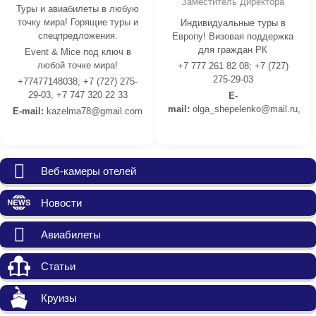
Заместитель Директора
Туры и авиабилеты в любую
точку мира! Горящие туры и
Индивидуальные туры в
спецпредложения.
Европу! Визовая поддержка
для граждан РК
Event & Mice под ключ в
любой точке мира!
+7 777 261 82 08; +7 (727)
275-29-03
+77477148038; +7 (727) 275-
29-03, +7 747 320 22 33
E-
mail:
olga_shepelenko@mail.ru,
E-mail:
kazelma78@gmail.com
Веб-камеры отелей
Новости
Авиабилеты
Статьи
Круизы