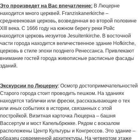
Это произведет на Вас впечатление:
В Люцерне
находится много церквей. Franziskanerkirche –
средневековая церковь, возведенная во второй половине
XIII века. С 1666 году на южном берегу реки Ройс
находится церковь иезуитов Jesuitenkirche. В восточной
части города находится величественное здание Hofkirche,
церковь в стиле эпохи позднего Ренессанса. Привлекают
внимание гостей города живописные расписные фасады
зданий.
Экскурсии по Люцерну
: Осмотр достопримечательностей
Старого города стоит проводить пешком. На зданиях
находятся таблички или фрески, рассказывающие о тех
или иных событиях в истории, связанных с этой
постройкой. Визитная карточка Люцерна – башня
Вассертум и мост Капельбрюкке. Рядом с вокзалом
расположены Центр Культуры и Конгрессов. Это здание –
образец современной архитектуры. На четвертом этаже