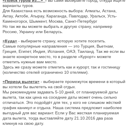
«Поиск туров из…»
-
вы сами выбираете город, откуда ищите
варианты туров.
Для Казахстана есть возможность выбора: Алматы, Астана,
Актау, Актобе, Атырау, Караганда, Павлодар, Уральск, Усть-
Каменогорск, Шымкент, Москва, Санкт-Петербург
Но так же вы можете выбрать и другую страну, например
Россию, Украину или Беларусь.
«Куда»
- выбираете страну, которую хотите посетить.
Самые популярные направления — это Турция, Вьетнам,
Греция, Египет, Индия, Испания, ОАЭ, Таиланд. Так же если вы
знаете конкретное место, то в разделе «Курорт» можете
отметить нужные вам место.
Здесь же сразу можете отметить как и курорт, так и гостиницу
(количество отелей ограничено 10 отелями).
«Период вылета»
- выбираете промежуток времени в который
вы хотели бы вылететь на свой отдых.
Мы рекомендуем задавать 5-10 дней, от планируемой даты
вылета, так как цена на соседние даты может очень сильно
отличаться. Это подойдёт для тех, у кого не слишком жёсткий
график каникул и отдыха. Наша система предложит наиболее
выгодный для вас вариант. Если у Вас жесткая планируемая
дата вылета, тогда выставляйте дату 21.10.2016 два раза
кликнув на свою дату.