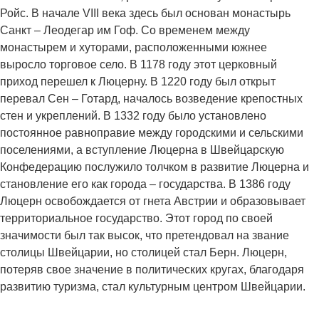
Ройс. В начале VIII века здесь был основан монастырь
Санкт – Леодегар им Гоф. Со временем между
монастырем и хуторами, расположенными южнее
выросло торговое село. В 1178 году этот церковный
приход перешел к Люцерну. В 1220 году был открыт
перевал Сен – Готард, началось возведение крепостных
стен и укреплений. В 1332 году было установлено
постоянное равноправие между городскими и сельскими
поселениями, а вступление Люцерна в Швейцарскую
Конфедерацию послужило толчком в развитие Люцерна и
становление его как города – государства. В 1386 году
Люцерн освобождается от гнета Австрии и образовывает
территориальное государство. Этот город по своей
значимости был так высок, что претендовал на звание
столицы Швейцарии, но столицей стал Берн. Люцерн,
потеряв свое значение в политических кругах, благодаря
развитию туризма, стал культурным центром Швейцарии.