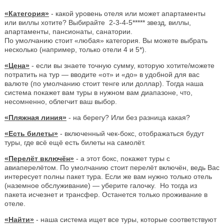
«Категория»
- какой уровень отеля или может апартаменты
или виллы хотите? Выбирайте 2-3-4-5***** звезд, виллы,
апартаменты, пансионаты, санатории.
По умолчанию стоит «любая» категория. Вы можете выбрать
несколько (например, только отели 4 и 5*).
«Цена»
- если вы знаете точную сумму, которую хотите/можете
потратить на тур — вводите «от» и «до» в удобной для вас
валюте (по умолчанию стоит тенге или доллар). Тогда наша
система покажет вам туры в нужном вам диапазоне, что,
несомненно, облегчит ваш выбор.
«Пляжная линия»
- на берегу? Или без разница какая?
«Есть билеты»
- включенный чек-бокс, отображаться будут
туры, где всё ещё есть билеты на самолёт.
«Перелёт включён»
- а этот бокс, покажет туры с
авиаперелётом. По умолчанию стоит перелёт включён, ведь Вас
интересует полны пакет тура. Если же вам нужно только отель
(наземное обслуживание) — уберите галочку. Но тогда из
пакета исчезнет и трансфер. Останется только проживание в
отеле.
«Найти»
- наша система ищет все туры, которые соответствуют