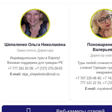
Шепеленко Ольга Николаевна
Пономаренк
Валерье
Заместитель Директора
Директор ком
Индивидуальные туры в Европу!
Визовая поддержка для граждан РК
Туры любой сложности
сложно! Горящие тур
+7 777 261 82 08; +7 (727) 275-29-03
ежедневно
E-mail:
olga_shepelenko@mail.ru,
+7 707 225-48 40; +7 74
777 121 22 33, +7 (72
E-mail:
z
oyatrave
Веб-камеры отелей