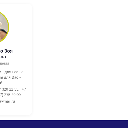
о Зоя
вна
пании
 - для нас не
ы для Вас -
!
7 320 22 33, +7
7) 275-29-00
l@mail.ru