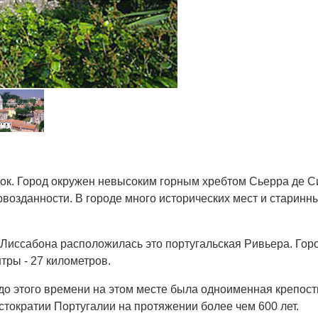
док. Город окружен невысоким горным хребтом Сьерра де Си
рвозданности. В городе много исторических мест и старинн
т Лиссабона расположилась это португальская Ривьера. Гор
тры - 27 километров.
 до этого времени на этом месте была одноименная крепост
стократии Португалии на протяжении более чем 600 лет.