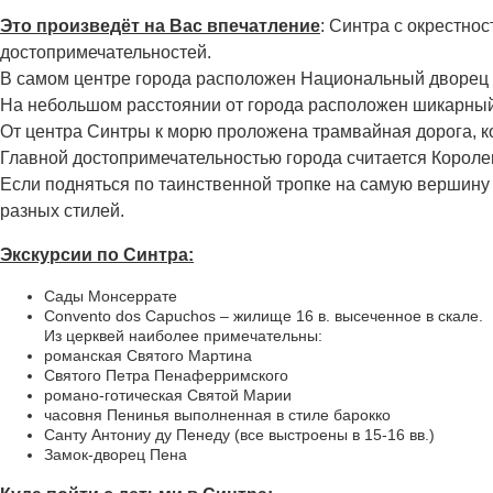
Это произведёт на Вас впечатление
: Синтра с окрестн
достопримечательностей.
В самом центре города расположен Национальный дворец 
На небольшом расстоянии от города расположен шикарны
От центра Синтры к морю проложена трамвайная дорога, 
Главной достопримечательностью города считается Королев
Если подняться по таинственной тропке на самую вершину 
разных стилей.
Экскурсии по Синтра:
Сады Монсеррате
Convento dos Capuchos – жилище 16 в. высеченное в скале.
Из церквей наиболее примечательны:
романская Святого Мартина
Святого Петра Пенаферримского
романо-готическая Святой Марии
часовня Пенинья выполненная в стиле барокко
Санту Антониу ду Пенеду (все выстроены в 15-16 вв.)
Замок-дворец Пена