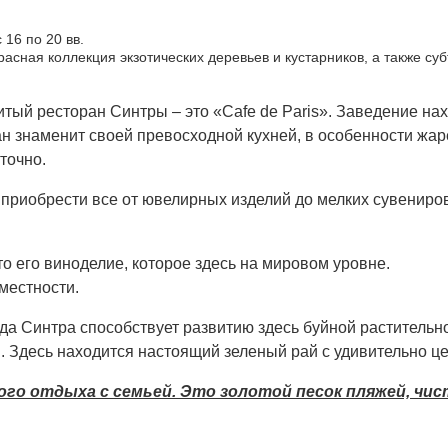
16 по 20 вв.
расная коллекция экзотических деревьев и кустарников, а также су
ый ресторан Синтры – это «Cafe de Paris». Заведение нах
ан знаменит своей превосходной кухней, в особенности жа
точно.
 приобрести все от ювелирных изделий до мелких сувениро
 его виноделие, которое здесь на мировом уровне.
местности.
а Синтра способствует развитию здесь буйной растительно
и. Здесь находится настоящий зеленый рай с удивительно 
ого отдыха с семьей. Это золотой песок пляжей, чи