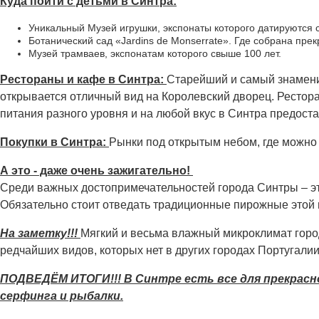
Куда пойти с детьми в Синтра:
Уникальный Музей игрушки, экспонаты которого датируются с 
Ботанический сад «Jardins de Monserrate». Где собрана прек
Музей трамваев, экспонатам которого свыше 100 лет.
Рестораны и кафе в Синтра:
Старейший и самый знаменит
открывается отличный вид на Королевский дворец. Рестор
питания разного уровня и на любой вкус в Синтра предоста
Покупки в Синтра:
Рынки под открытым небом, где можно
А это - даже очень зажигательно!
Среди важных достопримечательностей города Синтры – это
Обязательно стоит отведать традиционные пирожные этой 
На заметку!!!
Мягкий и весьма влажный микроклимат город
редчайших видов, которых нет в других городах Португали
ПОДВЕДЁМ ИТОГИ!!! В Синтре есть все для прекрасн
серфинга и рыбалки.