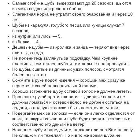
Самые стойкие шубы выдерживают до 20 сезонов, шьются
из меха выдры или речного бобра.
Элегантная норка не утратит своего очарования и через 10
лет.
Шубы из каракуля, голубого песца или куницы служат 7
сезонов,
из нутрии или лисы — 5,
из белки — 4.
Дешевые шубы — из кролика и зайца — теряют вид через
один - два года.
Не поленитесь заглянуть за подкладку. Чем крупнее
пластины, тем теплее шуба и тем дольше она прослужит.
Но шубы, сшитые из длинных узких полосок, смотрятся
более элегантно.
Сожмите в руке подол изделия – хороший мех сразу же
вернется к своей первоначальной форме.
Хорошо встрехните шубу остевой волос не должен лететь.
Проведите рукой против шерсти — длинные волоски не
должны ломаться и остевой волос не должен остаться на
ладони, а подпушек должен быть достаточно густым.
Подергайте мех за волоски — если они легко отделяются от
кожи, то шкурка сожжена и шуба будет линять всю жизнь и
соответственно это деньги на ветер
Наденьте шубу и определите, подходит ли она Вам по весу.
Не слишком ли тяжелая? Но и в то же время шуба не