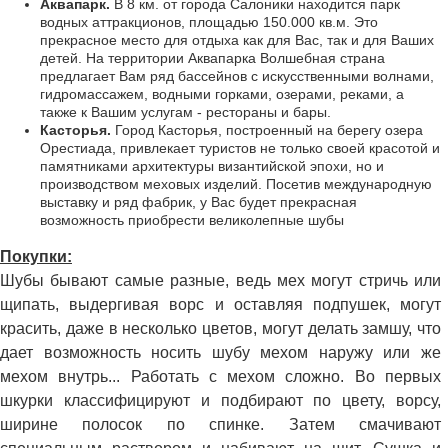
Аквапарк.
В 8 км. от города Салоники находится парк
водных аттракционов, площадью 150.000 кв.м. Это
прекрасное место для отдыха как для Вас, так и для Ваших
детей. На территории Аквапарка Волшебная страна
предлагает Вам ряд бассейнов с искусственными волнами,
гидромассажем, водными горками, озерами, реками, а
также к Вашим услугам - рестораны и бары.
Касторья.
Город Касторья, построенный на берегу озера
Орестиада, привлекает туристов не только своей красотой и
памятниками архитектуры византийской эпохи, но и
производством меховых изделий. Посетив международную
выставку и ряд фабрик, у Вас будет прекрасная
возможность приобрести великолепные шубы
Покупки:
Шубы бывают самые разные, ведь мех могут стричь или
щипать, выдергивая ворс и оставляя подпушек, могут
красить, даже в несколько цветов, могут делать замшу, что
дает возможность носить шубу мехом наружу или же
мехом внутрь... Работать с мехом сложно. Во первых
шкурки классифицируют и подбирают по цвету, ворсу,
ширине полосок по спинке. Затем смачивают