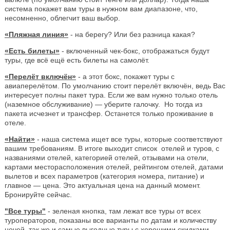
система покажет вам туры в нужном вам диапазоне, что,
несомненно, облегчит ваш выбор.
«Пляжная линия»
- на берегу? Или без разница какая?
«Есть билеты»
- включенный чек-бокс, отображаться будут
туры, где всё ещё есть билеты на самолёт.
«Перелёт включён»
- а этот бокс, покажет туры с
авиаперелётом. По умолчанию стоит перелёт включён, ведь Вас
интересует полны пакет тура. Если же вам нужно только отель
(наземное обслуживание) — уберите галочку. Но тогда из
пакета исчезнет и трансфер. Останется только проживание в
отеле.
«Найти»
- наша система ищет все туры, которые соответствуют
вашим требованиям. В итоге выходит список отелей и туров, с
названиями отелей, категорией отелей, отзывами на отели,
картами месторасположения отелей, рейтингом отелей, датами
вылетов и всех параметров (категория номера, питание) и
главное — цена. Это актуальная цена на данный момент.
Бронируйте сейчас.
"Все туры"
- зеленая кнопка, там лежат все туры от всех
туроператоров, показаны все варианты по датам и количеству
ночей, так же и самые выгодные туры с хорошими скидками.