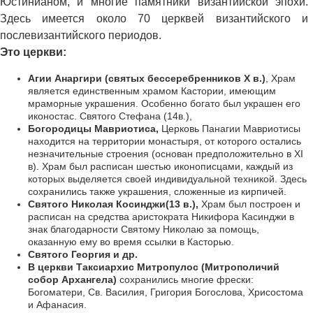
Юстинианом, и многие памятники византийской эпохи.
Здесь имеется около 70 церквей византийского и
послевизантийского периодов.
Это церкви:
Агии Анаргири (святых бессеребренников X в.)
, Храм
является единственным храмом Кастории, имеющим
мраморные украшения. Особенно богато был украшен его
иконостас. Святого Стефана (14в.),
Богородицы Мавриотиса,
Церковь Панагии Мавриотисы
находится на территории монастыря, от которого остались
незначительные строения (основан предположительно в XI
в). Храм был расписан шестью иконописцами, каждый из
которых выделяется своей индивидуальной техникой. Здесь
сохранились также украшения, сложенные из кирпичей.
Святого Николая Косинджи(13 в.),
Храм был построен и
расписан на средства аристократа Никифора Касинджи в
знак благодарности Святому Николаю за помощь,
оказанную ему во время ссылки в Касторью.
Святого Георгия и др.
В церкви Таксиархис Митропулос (Митрополичий
собор Архангела)
сохранились многие фрески:
Богоматери, Св. Василия, Григория Богослова, Хрисостома
и Афанасия.