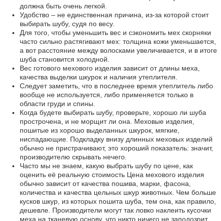
должна быть очень легкой.
Удобство – не единственная причина, из-за которой стоит
выбирать шубу, судя по весу.
Для того, чтобы уменьшить вес и сэкономить мех скорняки
часто сильно растягивают мех: толщина кожи уменьшается,
а вот расстояние между волосками увеличивается, и в итоге
шуба становится холодной.
Вес готового мехового изделия зависит от длины меха,
качества выделки шкурок и наличия утеплителя.
Следует заметить, что в последнее время утеплитель либо
вообще не используется, либо применяется только в
области груди и спины.
Когда будете выбирать шубу, проверьте, хорошо ли шуба
прострочена, и не морщит ли она. Меховые изделия,
пошитые из хорошо выделанных шкурок, мягкие,
ниспадающие. Подкладку внизу длинных меховых изделий
обычно не пристрачивают, это хороший показатель: значит,
производителю скрывать нечего.
Часто мы не знаем, какую выбрать шубу по цене, как
оценить её реальную стоимость Цена мехового изделия
обычно зависит от качества пошива, марки, фасона,
количества и качества цельных шкур животных. Чем больше
кусков шкур, из которых пошита шуба, тем она, как правило,
дешевле. Производители могут так ловко наклеить кусочки
меха на тканевую основу, что никто ничего не заподозрит.