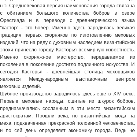
н.э. Средневековая версия наименования города связана
с обитанием большого количества бобров в озере
Орестиада и в переводе с древнегреческого языка
"кастор" - это бобер. Именно здесь зародилась великая
традиция первых скорняков по изготовлению меховых
изделий, что на ряду с духовным наследием византийской
эпохи принесло городу Касторья всемирную известность.
Именно скорняжное мастерство, передаваемое из
поколения в поколение достигло подлинного искусства. И
сегодня Касторья - древнейшая столица меховщиков
является Международным выставочным центром
меховых изделий.
Шубное производство зародилось здесь еще в XIV веке.
Первые меховые наряды, сшитые из шкурок бобров,
предназначались сосланным в эти места византийским
аристократам. Прошли века, но византийская мода на
меха, подхваченная прекрасной половиной человечества,
и по сей день определяет экономику города. Ведь не