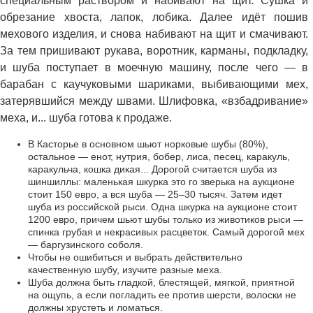
специальным раствором и набивают на щит. Сушка и
обрезание хвоста, лапок, лобика. Далее идёт пошив
мехового изделия, и снова набивают на щит и смачивают.
За тем пришивают рукава, воротник, карманы, подкладку,
и шуба поступает в моечную машину, после чего — в
барабан с каучуковыми шариками, выбивающими мех,
затерявшийся между швами. Шлифовка, «взбадривание»
меха, и... шуба готова к продаже.
В Касторье в основном шьют норковые шубы (80%),
остальное — енот, нутрия, бобер, лиса, песец, каракуль,
каракульча, кошка дикая... Дорогой считается шуба из
шиншиллы: маленькая шкурка это го зверька на аукционе
стоит 150 евро, а вся шуба — 25–30 тысяч. Затем идет
шуба из российской рыси. Одна шкурка на аукционе стоит
1200 евро, причем шьют шубы только из животиков рыси —
спинка грубая и некрасивых расцветок. Самый дорогой мех
— баргузинского соболя.
Чтобы не ошибиться и выбрать действительно
качественную шубу, изучите разные меха.
Шуба должна быть гладкой, блестящей, мягкой, приятной
на ощупь, а если погладить ее против шерсти, волоски не
должны хрустеть и ломаться.