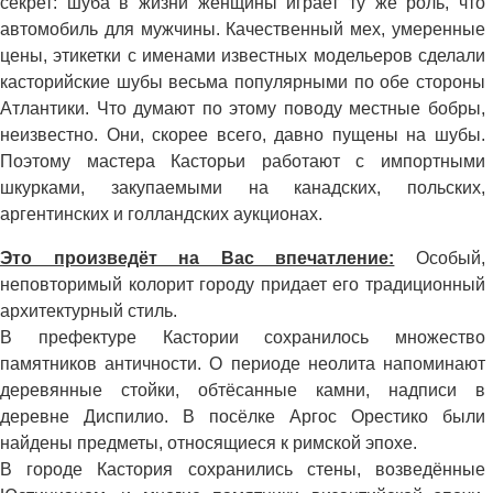
секрет: шуба в жизни женщины играет ту же роль, что
автомобиль для мужчины. Качественный мех, умеренные
цены, этикетки с именами известных модельеров сделали
касторийские шубы весьма популярными по обе стороны
Атлантики. Что думают по этому поводу местные бобры,
неизвестно. Они, скорее всего, давно пущены на шубы.
Поэтому мастера Касторьи работают с импортными
шкурками, закупаемыми на канадских, польских,
аргентинских и голландских аукционах.
Это произведёт на Вас впечатление:
Особый,
неповторимый колорит городу придает его традиционный
архитектурный стиль.
В префектуре Кастории сохранилось множество
памятников античности. О периоде неолита напоминают
деревянные стойки, обтёсанные камни, надписи в
деревне Диспилио. В посёлке Аргос Орестико были
найдены предметы, относящиеся к римской эпохе.
В городе Кастория сохранились стены, возведённые