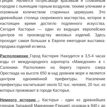
Греции. Является потрясающе красивым и спокойным
городом с пьянящим горным воздухом, тихими улочками и
огромным количеством старинных церквушек. Это
древнейшая столица скорняжного мастерства, которое в
настоящее время достигло подлинного искусства.
Сегодня Касторья — один из ведущих европейских
центров по производству меховых изделий. Здесь
проходит самая большая в Европе ежегодная выставка-
продажа изделий из меха.
Расположение
Город Кастория Находится в 3,5-4 часах
езды от международного аэропорта «Македония» в г.
Салоники. Расположен на берегу горного озера
Орестиада на высоте 650 м над уровнем моря и является
центром одноимённой префектуры. Население
префектуры насчитывает около 52 тыс. человек, 20 тыс. из
которых проживают в городе Касторья.
Немного истории -
Касторья - один из древнейших
городов Западной Македонии (Греция), основан в 840 г. до