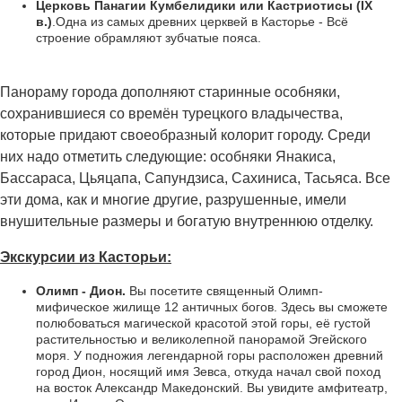
Церковь Панагии Кумбелидики или Кастриотисы (IX
в.)
.Одна из самых древних церквей в Касторье - Всё
строение обрамляют зубчатые пояса.
Панораму города дополняют старинные особняки,
сохранившиеся со времён турецкого владычества,
которые придают своеобразный колорит городу. Среди
них надо отметить следующие: особняки Янакиса,
Бассараса, Цьяцапа, Сапундзиса, Сахиниса, Тасьяса. Все
эти дома, как и многие другие, разрушенные, имели
внушительные размеры и богатую внутреннюю отделку.
Экскурсии из Касторьи:
Олимп - Дион.
Вы посетите священный Олимп-
мифическое жилище 12 античных богов. Здесь вы сможете
полюбоваться магической красотой этой горы, её густой
растительностью и великолепной панорамой Эгейского
моря. У подножия легендарной горы расположен древний
город Дион, носящий имя Зевса, откуда начал свой поход
на восток Александр Македонский. Вы увидите амфитеатр,