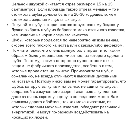
Цельной шкуркой считается отрез размером 15 на 15
сантиметров. Если площадь такого отреза меньше – то и
стоимость шубы должна быть на 20-30 % дешевле, чем
стоимость изделия из цельных шкур.
Покупайте шубу, которая соответствует вашему бюджету.
Лучше выбрать шубу из бобрового меха отличного качества,
чем изделие из норки среднего качества.
Шубы, которые продаются по невероятно низким ценам,
скорее всего плохого качества или с каким-либо дефектом.
Помните также, что очень важную роль играет и то, каким
образом было умерщвлено животное, из которого сделана
шуба. Поэтому, весьма осторожно нужно относиться к
вещам не фабричного производства, особенно к тем,
которые продаются на рынках. Производители шуб, к
сожалению, не всегда отличаются высокими духовными
качествами. Поэтому никто вам не может гарантировать, что
шубка, которую вы купили на рынке, не сшита из шкуры,
содранной с замученного зверя. Такая вещь, купленная
даже за очень скромную цену, в последствии может Вам
слишком дорого обойтись, так как меха животных, из
которых сделаны меховые изделия, обладают различной
энергетикой, и могут по-разному воздействовать на
носящих их людей.