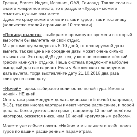
Греция, Египет, Индия, Испания, ОАЭ, Таиланд. Так же если вы
знаете конкретное место, то в разделе «Курорт» можете
отметить нужные вам место.
Здесь же сразу можете отметить как и курорт, так и гостиницу
(количество отелей ограничено 10 отелями).
«Период вылета»
- выбираете промежуток времени в который
вы хотели бы вылететь на свой отдых.
Мы рекомендуем задавать 5-10 дней, от планируемой даты
вылета, так как цена на соседние даты может очень сильно
отличаться. Это подойдёт для тех, у кого не слишком жёсткий
график каникул и отдыха. Наша система предложит наиболее
выгодный для вас вариант. Если у Вас жесткая планируемая
дата вылета, тогда выставляйте дату 21.10.2016 два раза
кликнув на свою дату.
«Ночей»
- здесь выбираете количество ночей тура. Именно
ночей - НЕ дней.
Опять-таки рекомендуем делать диапазон в 5 ночей (например,
8-13), так как иногда чартеры имеют четкое расписание, и порой
цена на более длительное время, например 13 ночей полётом
чартером, окажется ниже, чем 10 ночей «регулярным рейсом».
Можете уже сейчас нажать «Найти» и мы начнем онлайн поиск
туров по вашим расширенным параметрам.