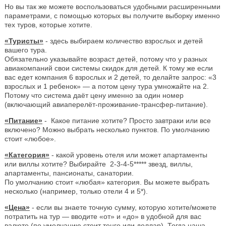
Но вы так же можете воспользоваться удобными расширенными
параметрами, с помощью которых вы получите выборку именно
тех туров, которые хотите.
«Туристы»
- здесь выбираем количество взрослых и детей
вашего тура.
Обязательно указывайте возраст детей, потому что у разных
авиакомпаний свои системы скидок для детей. К тому же если
вас едет компания 6 взрослых и 2 детей, то делайте запрос: «3
взрослых и 1 ребенок» — а потом цену тура умножайте на 2.
Потому что система даёт цену именно за один номер
(включающий авиаперелёт-проживание-трансфер-питание).
«Питание»
- Какое питание хотите? Просто завтраки или все
включено? Можно выбрать несколько пунктов. По умолчанию
стоит «любое».
«Категория»
- какой уровень отеля или может апартаменты
или виллы хотите? Выбирайте 2-3-4-5***** звезд, виллы,
апартаменты, пансионаты, санатории.
По умолчанию стоит «любая» категория. Вы можете выбрать
несколько (например, только отели 4 и 5*).
«Цена»
- если вы знаете точную сумму, которую хотите/можете
потратить на тур — вводите «от» и «до» в удобной для вас
валюте (по умолчанию стоит тенге или доллар). Тогда наша