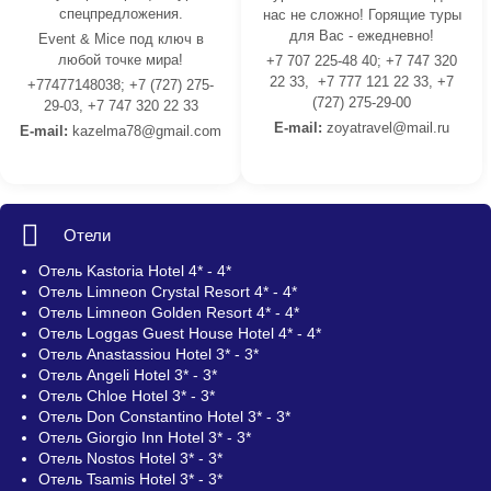
спецпредложения.
нас не сложно! Горящие туры
для Вас - ежедневно!
Event & Mice под ключ в
любой точке мира!
+7 707 225-48 40; +7 747 320
22 33, +7 777 121 22 33, +7
+77477148038; +7 (727) 275-
(727) 275-29-00
29-03, +7 747 320 22 33
E-mail:
z
oyatravel@mail.ru
E-mail:
kazelma78@gmail.com
Отели
Отель Kastoria Hotel 4* - 4*
Отель Limneon Crystal Resort 4* - 4*
Отель Limneon Golden Resort 4* - 4*
Отель Loggas Guest House Hotel 4* - 4*
Отель Anastassiou Hotel 3* - 3*
Отель Angeli Hotel 3* - 3*
Отель Chloe Hotel 3* - 3*
Отель Don Constantino Hotel 3* - 3*
Отель Giorgio Inn Hotel 3* - 3*
Отель Nostos Hotel 3* - 3*
Отель Tsamis Hotel 3* - 3*