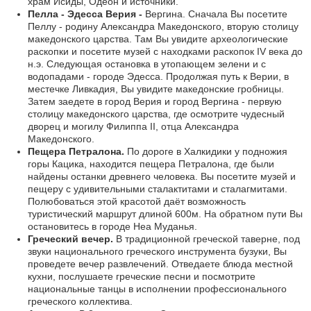
храм Исиды, Одеон и источники.
Пелла - Эдесса Верия -
Вергина. Сначала Вы посетите
Пеллу - родину Александра Македонского, вторую столицу
македонского царства. Там Вы увидите археологические
раскопки и посетите музей с находками раскопок IV века до
н.э. Следующая остановка в утопающем зелени и с
водопадами - городе Эдесса. Продолжая путь к Верии, в
местечке Ливкадия, Вы увидите македонские гробницы.
Затем заедете в город Верия и город Вергина - первую
столицу македонского царства, где осмотрите чудесный
дворец и могилу Филиппа II, отца Александра
Македонского.
Пещера Петралона.
По дороге в Халкидики у подножия
горы Кацика, находится пещера Петралона, где были
найдены останки древнего человека. Вы посетите музей и
пещеру с удивительными сталактитами и сталагмитами.
Полюбоваться этой красотой даёт возможность
туристический маршрут длиной 600м. На обратном пути Вы
остановитесь в городе Неа Муданья.
Греческий вечер.
В традиционной греческой таверне, под
звуки национального греческого инструмента бузуки, Вы
проведете вечер развлечений. Отведаете блюда местной
кухни, послушаете греческие песни и посмотрите
национальные танцы в исполнении профессионального
греческого коллектива.