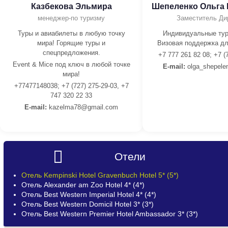
Казбекова Эльмира
Шепеленко Ольга
менеджер-по туризму
Заместитель Ди
Туры и авиабилеты в любую точку
Индивидуальные тур
мира! Горящие туры и
Визовая поддержка дл
спецпредложения.
+7 777 261 82 08; +7 (
Event & Mice под ключ в любой точке
E-mail:
olga_shepele
мира!
+77477148038; +7 (727) 275-29-03, +7
747 320 22 33
E-mail:
kazelma78@gmail.com
Отели
Отель Kempinski Hotel Gravenbuch Hotel 5* (5*)
Отель Alexander am Zoo Hotel 4* (4*)
Отель Best Western Imperial Hotel 4* (4*)
Отель Best Western Domicil Hotel 3* (3*)
Отель Best Western Premier Hotel Ambassador 3* (3*)