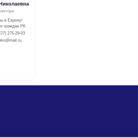
 Николаевна
ректора
ы в Европу!
я граждан РК
727) 275-29-03
nko@mail.ru,