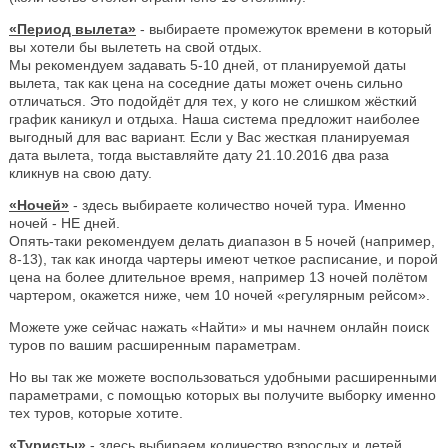
«Период вылета»
- выбираете промежуток времени в который
вы хотели бы вылететь на свой отдых.
Мы рекомендуем задавать 5-10 дней, от планируемой даты
вылета, так как цена на соседние даты может очень сильно
отличаться. Это подойдёт для тех, у кого не слишком жёсткий
график каникул и отдыха. Наша система предложит наиболее
выгодный для вас вариант. Если у Вас жесткая планируемая
дата вылета, тогда выставляйте дату 21.10.2016 два раза
кликнув на свою дату.
«Ночей»
- здесь выбираете количество ночей тура. Именно
ночей - НЕ дней.
Опять-таки рекомендуем делать диапазон в 5 ночей (например,
8-13), так как иногда чартеры имеют четкое расписание, и порой
цена на более длительное время, например 13 ночей полётом
чартером, окажется ниже, чем 10 ночей «регулярным рейсом».
Можете уже сейчас нажать «Найти» и мы начнем онлайн поиск
туров по вашим расширенным параметрам.
Но вы так же можете воспользоваться удобными расширенными
параметрами, с помощью которых вы получите выборку именно
тех туров, которые хотите.
«Туристы»
- здесь выбираем количество взрослых и детей