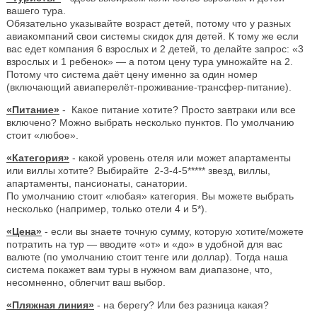
вашего тура.
Обязательно указывайте возраст детей, потому что у разных
авиакомпаний свои системы скидок для детей. К тому же если
вас едет компания 6 взрослых и 2 детей, то делайте запрос: «3
взрослых и 1 ребенок» — а потом цену тура умножайте на 2.
Потому что система даёт цену именно за один номер
(включающий авиаперелёт-проживание-трансфер-питание).
«Питание»
- Какое питание хотите? Просто завтраки или все
включено? Можно выбрать несколько пунктов. По умолчанию
стоит «любое».
«Категория»
- какой уровень отеля или может апартаменты
или виллы хотите? Выбирайте 2-3-4-5***** звезд, виллы,
апартаменты, пансионаты, санатории.
По умолчанию стоит «любая» категория. Вы можете выбрать
несколько (например, только отели 4 и 5*).
«Цена»
- если вы знаете точную сумму, которую хотите/можете
потратить на тур — вводите «от» и «до» в удобной для вас
валюте (по умолчанию стоит тенге или доллар). Тогда наша
система покажет вам туры в нужном вам диапазоне, что,
несомненно, облегчит ваш выбор.
«Пляжная линия»
- на берегу? Или без разница какая?