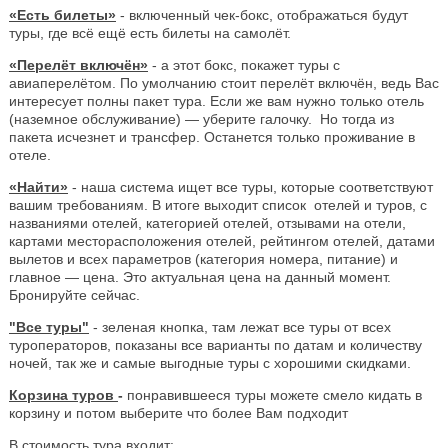
«Есть билеты»
- включенный чек-бокс, отображаться будут
туры, где всё ещё есть билеты на самолёт.
«Перелёт включён»
- а этот бокс, покажет туры с
авиаперелётом. По умолчанию стоит перелёт включён, ведь Вас
интересует полны пакет тура. Если же вам нужно только отель
(наземное обслуживание) — уберите галочку. Но тогда из
пакета исчезнет и трансфер. Останется только проживание в
отеле.
«Найти»
- наша система ищет все туры, которые соответствуют
вашим требованиям. В итоге выходит список отелей и туров, с
названиями отелей, категорией отелей, отзывами на отели,
картами месторасположения отелей, рейтингом отелей, датами
вылетов и всех параметров (категория номера, питание) и
главное — цена. Это актуальная цена на данный момент.
Бронируйте сейчас.
"Все туры"
- зеленая кнопка, там лежат все туры от всех
туроператоров, показаны все варианты по датам и количеству
ночей, так же и самые выгодные туры с хорошими скидками.
Корзина туров
-
понравившееся туры можете смело кидать в
корзину и потом выберите что более Вам подходит
В стоимость тура входит: