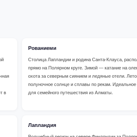
Рованиеми
ой
Столица Лапландии и родина Санта-Клауса, расп
прямо на Полярном круге. Зимой — катание на олен
чная
охота за северным сиянием и ледяные отели. Лет
полуночное солнце и сплавы по рекам. Идеальное
т в
для семейного путешествия из Алматы.
Лапландия
Волшебный регион на севере Финляндии за Поляр