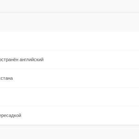
остранён английский
хстана
ересадкой