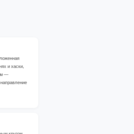
оложенная
ях и хаски,
ом —
 направление
ным кругом.