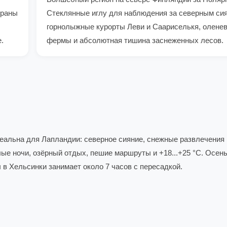
ораны
Стеклянные иглу для наблюдения за северным си
горнолыжные курорты Леви и Саариселькя, олене
.
фермы и абсолютная тишина заснеженных лесов.
деальна для Лапландии: северное сияние, снежные развлечения
елые ночи, озёрный отдых, пешие маршруты и +18...+25 °C. Осен
 в Хельсинки занимает около 7 часов с пересадкой.