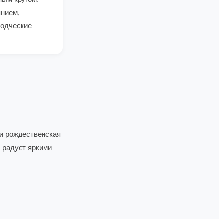
янием,
водческие
 и рождественская
ь радует яркими