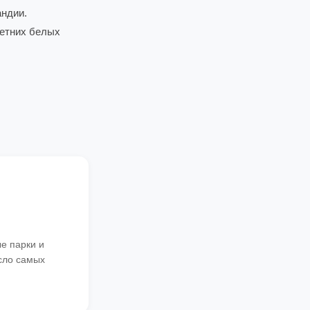
андии.
летних белых
е парки и
сло самых