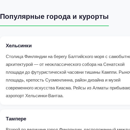
Популярные города и курорты
Хельсинки
Столица Финляндии на берегу Балтийского моря с самобытн
архитектурой — от неоклассического собора на Сенатской
площади до футуристической часовни тишины Камппи. Рыно
площадь, крепость Суоменлинна, район дизайна и музей
современного искусства Киасма. Рейсы из Алматы прибываю
аэропорт Хельсинки-Вантаа.
Тампере
Второй по величине город Финляндии, расположенный между