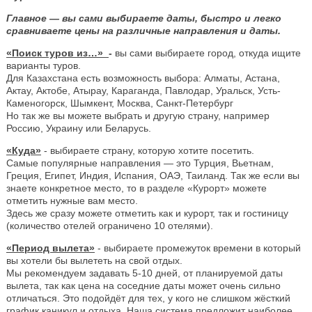
Главное — вы сами выбираете даты, быстро и легко
сравниваете цены на различные направления и даты.
«Поиск туров из…»
-
вы сами выбираете город, откуда ищите
варианты туров.
Для Казахстана есть возможность выбора: Алматы, Астана,
Актау, Актобе, Атырау, Караганда, Павлодар, Уральск, Усть-
Каменогорск, Шымкент, Москва, Санкт-Петербург
Но так же вы можете выбрать и другую страну, например
Россию, Украину или Беларусь.
«Куда»
- выбираете страну, которую хотите посетить.
Самые популярные направления — это Турция, Вьетнам,
Греция, Египет, Индия, Испания, ОАЭ, Таиланд. Так же если вы
знаете конкретное место, то в разделе «Курорт» можете
отметить нужные вам место.
Здесь же сразу можете отметить как и курорт, так и гостиницу
(количество отелей ограничено 10 отелями).
«Период вылета»
- выбираете промежуток времени в который
вы хотели бы вылететь на свой отдых.
Мы рекомендуем задавать 5-10 дней, от планируемой даты
вылета, так как цена на соседние даты может очень сильно
отличаться. Это подойдёт для тех, у кого не слишком жёсткий
график каникул и отдыха. Наша система предложит наиболее