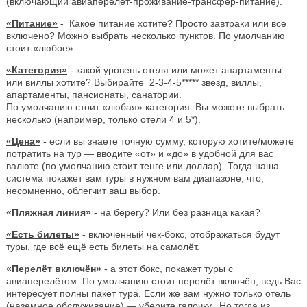
(включающий авиаперелёт-проживание-трансфер-питание).
«Питание»
- Какое питание хотите? Просто завтраки или все
включено? Можно выбрать несколько пунктов. По умолчанию
стоит «любое».
«Категория»
- какой уровень отеля или может апартаменты
или виллы хотите? Выбирайте 2-3-4-5***** звезд, виллы,
апартаменты, пансионаты, санатории.
По умолчанию стоит «любая» категория. Вы можете выбрать
несколько (например, только отели 4 и 5*).
«Цена»
- если вы знаете точную сумму, которую хотите/можете
потратить на тур — вводите «от» и «до» в удобной для вас
валюте (по умолчанию стоит тенге или доллар). Тогда наша
система покажет вам туры в нужном вам диапазоне, что,
несомненно, облегчит ваш выбор.
«Пляжная линия»
- на берегу? Или без разница какая?
«Есть билеты»
- включенный чек-бокс, отображаться будут
туры, где всё ещё есть билеты на самолёт.
«Перелёт включён»
- а этот бокс, покажет туры с
авиаперелётом. По умолчанию стоит перелёт включён, ведь Вас
интересует полны пакет тура. Если же вам нужно только отель
(наземное обслуживание) — уберите галочку. Но тогда из