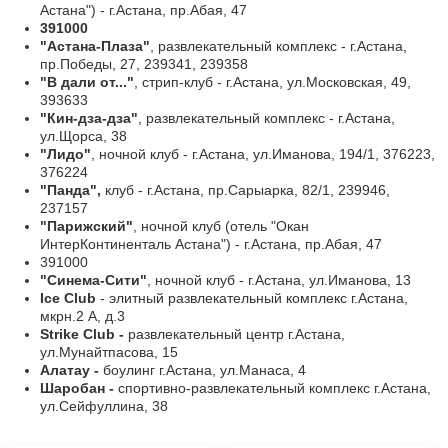
Астана") - г.Астана, пр.Абая, 47
391000
"Астана-Плаза"
, развлекательный комплекс - г.Астана,
пр.Победы, 27, 239341, 239358
"В дали от..."
, стрип-клуб - г.Астана, ул.Московская, 49,
393633
"Кин-дза-дза"
, развлекательный комплекс - г.Астана,
ул.Щорса, 38
"Лидо"
, ночной клуб - г.Астана, ул.Иманова, 194/1, 376223,
376224
"Панда",
клуб - г.Астана, пр.Сарыарка, 82/1, 239946,
237157
"Парижский"
, ночной клуб (отель "Окан
ИнтерКонтиненталь Астана") - г.Астана, пр.Абая, 47
391000
"Синема-Сити"
, ночной клуб - г.Астана, ул.Иманова, 13
Ice Club
- элитный развлекательный комплекс г.Астана,
мкрн.2 А, д.3
Strike Club -
развлекательный центр г.Астана,
ул.Мунайтпасова, 15
Алатау -
боулинг г.Астана, ул.Манаса, 4
Шаробан -
спортивно-развлекательный комплекс г.Астана,
ул.Сейфуллина, 38