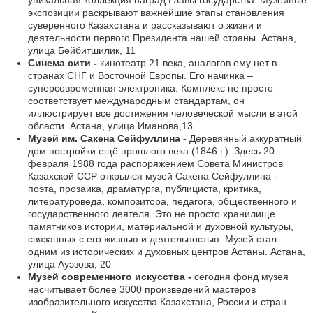
экспозиции раскрывают важнейшие этапы становления
суверенного Казахстана и рассказывают о жизни и
деятельности первого Президента нашей страны. Астана,
улица Бейбитшилик, 11
Синема сити -
кинотеатр 21 века, аналогов ему нет в
странах СНГ и Восточной Европы. Его начинка –
суперсовременная электроника. Комплекс не просто
соответствует международным стандартам, он
иллюстрирует все достижения человеческой мысли в этой
области. Астана, улица Иманова,13
Музей им. Сакена Сейфуллина -
Деревянный аккуратный
дом постройки ещё прошлого века (1846 г.). Здесь 20
февраля 1988 года распоряжением Совета Министров
Казахской ССР открылся музей Сакена Сейфуллина -
поэта, прозаика, драматурга, публициста, критика,
литературоведа, композитора, педагога, общественного и
государственного деятеля. Это не просто хранилище
памятников истории, материальной и духовной культуры,
связанных с его жизнью и деятельностью. Музей стал
одним из исторических и духовных центров Астаны. Астана,
улица Ауэзова, 20
Музей современного искусства -
сегодня фонд музея
насчитывает более 3000 произведений мастеров
изобразительного искусства Казахстана, России и стран