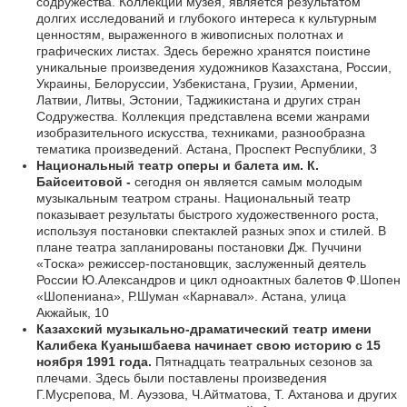
содружества. Коллекции музея, является результатом
долгих исследований и глубокого интереса к культурным
ценностям, выраженного в живописных полотнах и
графических листах. Здесь бережно хранятся поистине
уникальные произведения художников Казахстана, России,
Украины, Белоруссии, Узбекистана, Грузии, Армении,
Латвии, Литвы, Эстонии, Таджикистана и других стран
Содружества. Коллекция представлена всеми жанрами
изобразительного искусства, техниками, разнообразна
тематика произведений. Астана, Проспект Республики, 3
Национальный театр оперы и балета им. К.
Байсеитовой -
сегодня он является самым молодым
музыкальным театром страны. Национальный театр
показывает результаты быстрого художественного роста,
используя постановки спектаклей разных эпох и стилей. В
плане театра запланированы постановки Дж. Пуччини
«Тоска» режиссер-постановщик, заслуженный деятель
России Ю.Александров и цикл одноактных балетов Ф.Шопен
«Шопениана», Р.Шуман «Карнавал». Астана, улица
Акжайык, 10
Казахский музыкально-драматический театр имени
Калибека Куанышбаева начинает свою историю с 15
ноября 1991 года.
Пятнадцать театральных сезонов за
плечами. Здесь были поставлены произведения
Г.Мусрепова, М. Ауэзова, Ч.Айтматова, Т. Ахтанова и других