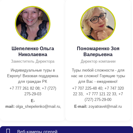
Шепеленко Ольга
Пономаренко Зоя
Николаевна
Валерьевна
Заместитель Директора
Директор компании
Индивидуальные туры в
Туры любой сложности - для
Европу! Визовая поддержка
нас не сложно! Горящие туры
для граждан РК
для Вас - ежедневно!
+7 777 261 82 08; +7 (727)
+7 707 225-48 40; +7 747 320
275-29-03
22 33, +7 777 121 22 33, +7
(727) 275-29-00
E-
mail:
olga_shepelenko@mail.ru,
E-mail:
z
oyatravel@mail.ru
Веб-камеры отелей