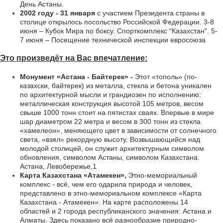
День Астаны.
2002 году - 31 января
с участием Президента страны в
столице открылось посольство Российской Федерации. 3-8
июня – Кубок Мира по боксу. Спорткомплекс “Казахстан”. 5-
7 июня – Посещение технической инспекции евросоюза
Это произведёт на Вас впечатление:
Монумент «Астана - Байтерек» -
Этот «тополь» (по-
казахски, байтерек) из металла, стекла и бетона уникален
по архитектурной мысли и грандиозен по исполнению:
металлическая конструкция высотой 105 метров, весом
свыше 1000 тонн стоит на пятистах сваях. Впервые в мире
шар диаметром 22 метра и весом в 300 тонн из стекла
«хамелеон», меняющего цвет в зависимости от солнечного
света, «взял» рекордную высоту. Возвышающийся над
молодой столицей, он служит архитектурным символом
обновления, символом Астаны, символом Казахстана.
Астана, Левобережье,1
Карта Казахстана «Атамекен»,
Этно-мемориальный
комплекс - всё, чем его одарила природа и человек,
представлено в этно-мемориальном комплексе «Карта
Казахстана - Атамекен». На карте расположены 14
областей и 2 города республиканского значения: Астана и
Алматы. Здесь показано всё разнообразие природно-