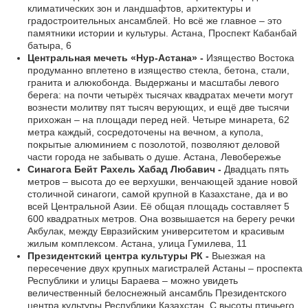
климатических зон и ландшафтов, архитектуры и
градостроительных ансамблей. Но всё же главное – это
памятники истории и культуры. Астана, Проспект Кабанбай
батыра, 6
Центральная мечеть «Нур-Астана» -
Изящество Востока
продуманно вплетено в изящество стекла, бетона, стали,
гранита и алюкобонда. Выдержаны и масштабы левого
берега: на почти четырёх тысячах квадратах мечети могут
вознести молитву пят тысяч верующих, и ещё две тысячи
прихожан – на площади перед ней. Четыре минарета, 62
метра каждый, сосредоточены на вечном, а купола,
покрытые алюминием с позолотой, позволяют деловой
части города не забывать о душе. Астана, Левобережье
Синагога Бейт Рахель Хабад Любавич -
Двадцать пять
метров – высота до ее верхушки, венчающей здание новой
столичной синагоги, самой крупной в Казахстане, да и во
всей Центральной Азии. Её общая площадь составляет 5
600 квадратных метров. Она возвышается на берегу речки
Акбулак, между Евразийским университетом и красивым
жилым комплексом. Астана, улица Гумилева, 11
Президентский центра культуры РК -
Выезжая на
пересечение двух крупных магистралей Астаны – проспекта
Республики и улицы Бараева – можно увидеть
величественный белоснежный ансамбль Президентского
центра культуры Республики Казахстан. С высоты птичьего