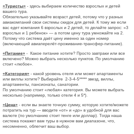
«Туристы»
- здесь выбираем количество взрослых и детей
вашего тура.
Обязательно указывайте возраст детей, потому что у разных
авиакомпаний свои системы скидок для детей. К тому же если
вас едет компания 6 взрослых и 2 детей, то делайте запрос: «3
взрослых и 1 ребенок» — а потом цену тура умножайте на 2.
Потому что система даёт цену именно за один номер
(включающий авиаперелёт-проживание-трансфер-питание).
«Питание»
- Какое питание хотите? Просто завтраки или все
включено? Можно выбрать несколько пунктов. По умолчанию
стоит «любое».
«Категория»
- какой уровень отеля или может апартаменты
или виллы хотите? Выбирайте 2-3-4-5***** звезд, виллы,
апартаменты, пансионаты, санатории.
По умолчанию стоит «любая» категория. Вы можете выбрать
несколько (например, только отели 4 и 5*).
«Цена»
- если вы знаете точную сумму, которую хотите/можете
потратить на тур — вводите «от» и «до» в удобной для вас
валюте (по умолчанию стоит тенге или доллар). Тогда наша
система покажет вам туры в нужном вам диапазоне, что,
несомненно, облегчит ваш выбор.