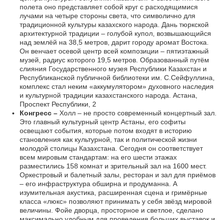
полета оно представляет собой круг с расходящимися
лучами на четыре стороны света, что символично для
традиционной культуры казахского народа. Дань тюркской
архитектурной традиции – голубой купол, возвышающийся
над землёй на 38,5 метров, дарит городу аромат Востока.
Он венчает осевой центр всей композиции – пятиэтажный
музей, радиус которого 19,5 метров. Образованный путём
слияния Государственного музея Республики Казахстан и
Республиканской публичной библиотеки им. С.Сейфуллина,
комплекс стал неким «аккумулятором» духовного наследия
и культурной традиции казахстанского народа. Астана,
Проспект Республики, 2
Конгресс –
Холл – не просто современный концертный зал.
Это главный культурный центр Астаны, его софиты
освещают события, которые потом входят в историю
становления как культурной, так и политической жизни
молодой столицы Казахстана. Сегодня он соответствует
всем мировым стандартам: на его шести этажах
разместились 158 комнат и зрительный зал на 1600 мест.
Оркестровый и балетный залы, ресторан и зал для приёмов
– его инфраструктура обширна и продуманна. А
изумительная акустика, расширенная сцена и гримёрные
класса «люкс» позволяют принимать у себя звёзд мировой
величины. Фойе дворца, просторное и светлое, сделано
максимально удобным для проведения больших выставок и