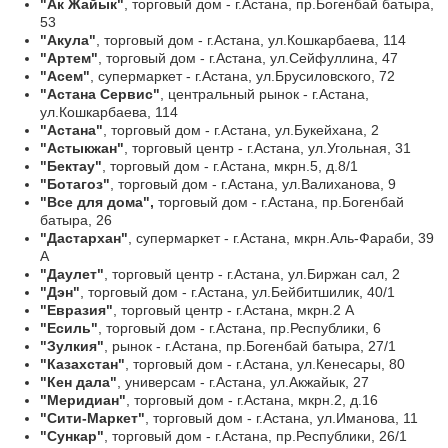
"Ак Жайык"
, торговый дом - г.Астана, пр.Богенбай батыра,
53
"Акула"
, торговый дом - г.Астана, ул.Кошкарбаева, 114
"Артем"
, торговый дом - г.Астана, ул.Сейфуллина, 47
"Асем"
, супермаркет - г.Астана, ул.Брусиловского, 72
"Астана Сервис"
, центральный рынок - г.Астана,
ул.Кошкарбаева, 114
"Астана"
, торговый дом - г.Астана, ул.Букейхана, 2
"Астыкжан"
, торговый центр - г.Астана, ул.Угольная, 31
"Бектау"
, торговый дом - г.Астана, мкрн.5, д.8/1
"Ботагоз"
, торговый дом - г.Астана, ул.Валиханова, 9
"Все для дома",
торговый дом - г.Астана, пр.Богенбай
батыра, 26
"Дастархан"
, супермаркет - г.Астана, мкрн.Аль-Фараби, 39
А
"Даулет"
, торговый центр - г.Астана, ул.Биржан сал, 2
"Дэн"
, торговый дом - г.Астана, ул.Бейбитшилик, 40/1
"Евразия"
, торговый центр - г.Астана, мкрн.2 А
"Есиль"
, торговый дом - г.Астана, пр.Республики, 6
"Зулкия"
, рынок - г.Астана, пр.Богенбай батыра, 27/1
"Казахстан"
, торговый дом - г.Астана, ул.Кенесары, 80
"Кен дала"
, универсам - г.Астана, ул.Акжайык, 27
"Меридиан"
, торговый дом - г.Астана, мкрн.2, д.16
"Сити-Маркет"
, торговый дом - г.Астана, ул.Иманова, 11
"Сункар"
, торговый дом - г.Астана, пр.Республики, 26/1