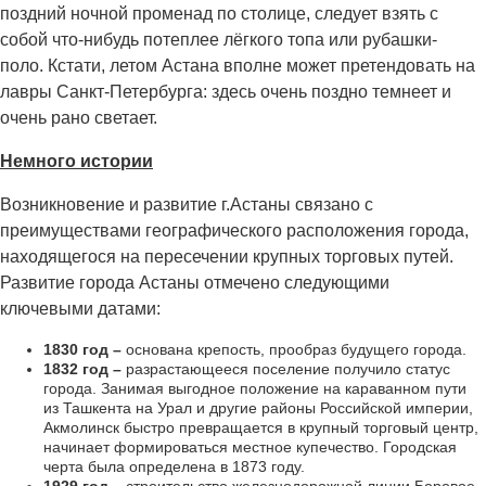
поздний ночной променад по столице, следует взять с
собой что-нибудь потеплее лёгкого топа или рубашки-
поло. Кстати, летом Астана вполне может претендовать на
лавры Санкт-Петербурга: здесь очень поздно темнеет и
очень рано светает.
Немного истории
Возникновение и развитие г.Астаны связано с
преимуществами географического расположения города,
находящегося на пересечении крупных торговых путей.
Развитие города Астаны отмечено следующими
ключевыми датами:
1830 год –
основана крепость, прообраз будущего города.
1832 год –
разрастающееся поселение получило статус
города. Занимая выгодное положение на караванном пути
из Ташкента на Урал и другие районы Российской империи,
Акмолинск быстро превращается в крупный торговый центр,
начинает формироваться местное купечество. Городская
черта была определена в 1873 году.
1929 год –
строительство железнодорожной линии Боровое