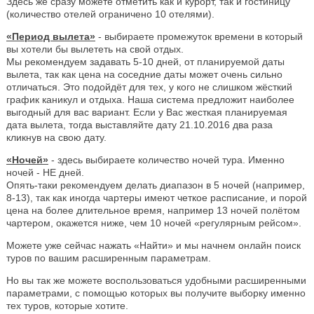
Здесь же сразу можете отметить как и курорт, так и гостиницу
(количество отелей ограничено 10 отелями).
«Период вылета»
- выбираете промежуток времени в который
вы хотели бы вылететь на свой отдых.
Мы рекомендуем задавать 5-10 дней, от планируемой даты
вылета, так как цена на соседние даты может очень сильно
отличаться. Это подойдёт для тех, у кого не слишком жёсткий
график каникул и отдыха. Наша система предложит наиболее
выгодный для вас вариант. Если у Вас жесткая планируемая
дата вылета, тогда выставляйте дату 21.10.2016 два раза
кликнув на свою дату.
«Ночей»
- здесь выбираете количество ночей тура. Именно
ночей - НЕ дней.
Опять-таки рекомендуем делать диапазон в 5 ночей (например,
8-13), так как иногда чартеры имеют четкое расписание, и порой
цена на более длительное время, например 13 ночей полётом
чартером, окажется ниже, чем 10 ночей «регулярным рейсом».
Можете уже сейчас нажать «Найти» и мы начнем онлайн поиск
туров по вашим расширенным параметрам.
Но вы так же можете воспользоваться удобными расширенными
параметрами, с помощью которых вы получите выборку именно
тех туров, которые хотите.