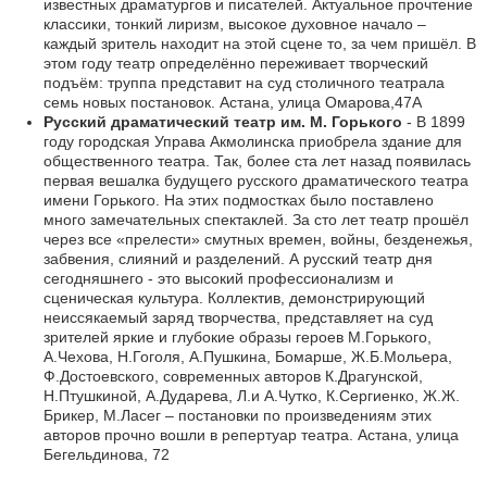
известных драматургов и писателей. Актуальное прочтение
классики, тонкий лиризм, высокое духовное начало –
каждый зритель находит на этой сцене то, за чем пришёл. В
этом году театр определённо переживает творческий
подъём: труппа представит на суд столичного театрала
семь новых постановок. Астана, улица Омарова,47А
Русский драматический театр им. М. Горького
- В 1899
году городская Управа Акмолинска приобрела здание для
общественного театра. Так, более ста лет назад появилась
первая вешалка будущего русского драматического театра
имени Горького. На этих подмостках было поставлено
много замечательных спектаклей. За сто лет театр прошёл
через все «прелести» смутных времен, войны, безденежья,
забвения, слияний и разделений. А русский театр дня
сегодняшнего - это высокий профессионализм и
сценическая культура. Коллектив, демонстрирующий
неиссякаемый заряд творчества, представляет на суд
зрителей яркие и глубокие образы героев М.Горького,
А.Чехова, Н.Гоголя, А.Пушкина, Бомарше, Ж.Б.Мольера,
Ф.Достоевского, современных авторов К.Драгунской,
Н.Птушкиной, А.Дударева, Л.и А.Чутко, К.Сергиенко, Ж.Ж.
Брикер, М.Ласег – постановки по произведениям этих
авторов прочно вошли в репертуар театра. Астана, улица
Бегельдинова, 72