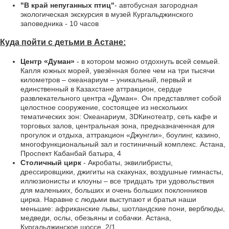
"В край непуганных птиц"
- автобусная загородная
экологическая экскурсия в музей Кургальджинского
заповедника - 10 часов
Куда пойти с детьми в Астане:
Центр «Думан»
- в котором можно отдохнуть всей семьей.
Капля южных морей, увезённая более чем на три тысячи
километров – океанариум – уникальный, первый и
единственный в Казахстане аттракцион, сердце
развлекательного центра «Думан». Он представляет собой
целостное сооружение, состоящее из нескольких
тематических зон: Океанариум, 3DКинотеатр, сеть кафе и
торговых залов, центральная зона, предназначенная для
прогулок и отдыха, аттракцион «Джунгли», боулинг, казино,
многофункциональный зал и гостиничный комплекс. Астана,
Проспект Кабанбай батыра, 4
Столичный цирк
- Акробаты, эквилибристы,
дрессировщики, джигиты на скакунах, воздушные гимнасты,
иллюзионисты и клоуны – все тридцать три удовольствия
для маленьких, больших и очень больших поклонников
цирка. Наравне с людьми выступают и братья наши
меньшие: африканские львы, шотландские пони, верблюды,
медведи, ослы, обезьяны и собачки. Астана,
Кургальджинское шоссе, 2/1