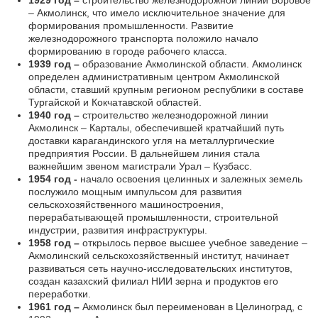
– Акмолинск, что имело исключительное значение для
формирования промышленности. Развитие
железнодорожного транспорта положило начало
формированию в городе рабочего класса.
1939 год –
образование Акмолинской области. Акмолинск
определен административным центром Акмолинской
области, ставший крупным регионом республики в составе
Тургайской и Кокчатавской областей.
1940 год –
строительство железнодорожной линии
Акмолинск – Карталы, обеспечившей кратчайший путь
доставки карагандинского угля на металлургические
предприятия России. В дальнейшем линия стала
важнейшим звеном магистрали Урал – Кузбасс.
1954 год -
начало освоения целинных и залежных земель
послужило мощным импульсом для развития
сельскохозяйственного машиностроения,
перерабатывающей промышленности, строительной
индустрии, развития инфраструктуры.
1958 год –
открылось первое высшее учебное заведение –
Акмолинский сельскохозяйственный институт, начинает
развиваться сеть научно-исследовательских институтов,
создан казахский филиал НИИ зерна и продуктов его
переработки.
1961 год –
Акмолинск был переименован в Целиноград, с