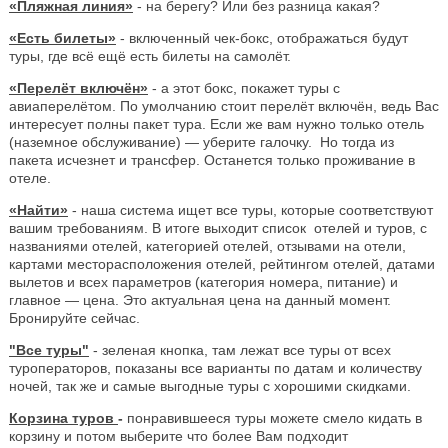
«Пляжная линия»
- на берегу? Или без разница какая?
«Есть билеты»
- включенный чек-бокс, отображаться будут
туры, где всё ещё есть билеты на самолёт.
«Перелёт включён»
- а этот бокс, покажет туры с
авиаперелётом. По умолчанию стоит перелёт включён, ведь Вас
интересует полны пакет тура. Если же вам нужно только отель
(наземное обслуживание) — уберите галочку. Но тогда из
пакета исчезнет и трансфер. Останется только проживание в
отеле.
«Найти»
- наша система ищет все туры, которые соответствуют
вашим требованиям. В итоге выходит список отелей и туров, с
названиями отелей, категорией отелей, отзывами на отели,
картами месторасположения отелей, рейтингом отелей, датами
вылетов и всех параметров (категория номера, питание) и
главное — цена. Это актуальная цена на данный момент.
Бронируйте сейчас.
"Все туры"
- зеленая кнопка, там лежат все туры от всех
туроператоров, показаны все варианты по датам и количеству
ночей, так же и самые выгодные туры с хорошими скидками.
Корзина туров
-
понравившееся туры можете смело кидать в
корзину и потом выберите что более Вам подходит