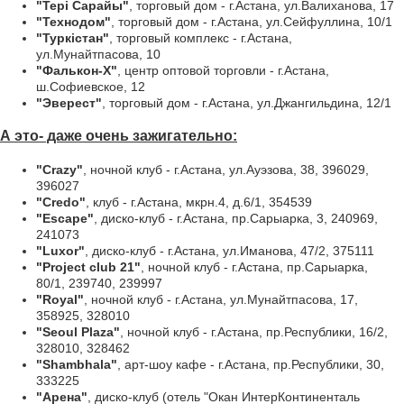
"Терi Сарайы"
, торговый дом - г.Астана, ул.Валиханова, 17
"Технодом"
, торговый дом - г.Астана, ул.Сейфуллина, 10/1
"Туркiстан"
, торговый комплекс - г.Астана,
ул.Мунайтпасова, 10
"Фалькон-Х"
, центр оптовой торговли - г.Астана,
ш.Софиевское, 12
"Эверест"
, торговый дом - г.Астана, ул.Джангильдина, 12/1
А это- даже очень зажигательно:
"Crazy"
, ночной клуб - г.Астана, ул.Ауэзова, 38, 396029,
396027
"Credo"
, клуб - г.Астана, мкрн.4, д.6/1, 354539
"Escape"
, диско-клуб - г.Астана, пр.Сарыарка, 3, 240969,
241073
"Luxor"
, диско-клуб - г.Астана, ул.Иманова, 47/2, 375111
"Project club 21"
, ночной клуб - г.Астана, пр.Сарыарка,
80/1, 239740, 239997
"Royal"
, ночной клуб - г.Астана, ул.Мунайтпасова, 17,
358925, 328010
"Seoul Plaza"
, ночной клуб - г.Астана, пр.Республики, 16/2,
328010, 328462
"Shambhala"
, арт-шоу кафе - г.Астана, пр.Республики, 30,
333225
"Арена"
, диско-клуб (отель "Окан ИнтерКонтиненталь