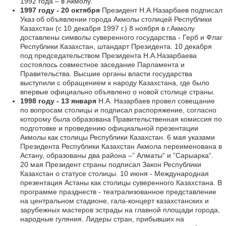
1992 года – в Акмолу.
1997 году - 20 октября
Президент Н.А.Назарбаев подписал
Указ об объявлении города Акмолы столицей Республики
Казахстан (с 10 декабря 1997 г.) 8 ноября в г.Акмолу
доставлены символы суверенного государства - Герб и Флаг
Республики Казахстан, штандарт Президента. 10 декабря
под председательством Президента Н.А.Назарбаева
состоялось совместное заседание Парламента и
Правительства. Высшие органы власти государства
выступили с обращением к народу Казахстана, где было
впервые официально объявлено о новой столице страны.
1998 году - 13 января
Н.А. Назарбаев провел совещание
по вопросам столицы и подписал распоряжение, согласно
которому была образована Правительственная комиссия по
подготовке и проведению официальной презентации
Акмолы как столицы Республики Казахстан. 6 мая указами
Президента Республики Казахстан Акмола переименована в
Астану, образованы два района –” Алматы“ и ”Сарыарка“.
20 мая Президент страны подписал Закон Республики
Казахстан о статусе столицы. 10 июня - Международная
презентация Астаны как столицы суверенного Казахстана. В
программе празднеств - театрализованное представление
на центральном стадионе, гала-концерт казахстанских и
зарубежных мастеров эстрады на главной площади города,
народные гуляния. Лидеры стран, прибывших на