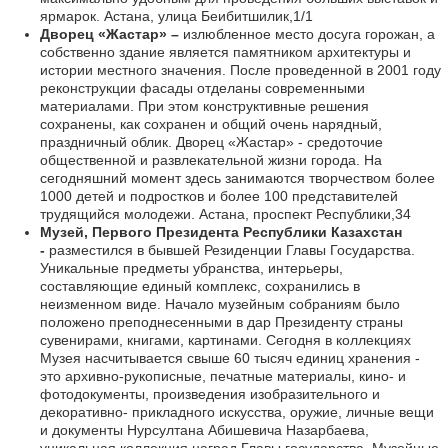
ярмарок. Астана, улица Беибитшилик,1/1
Дворец «Жастар» –
излюбленное место досуга горожан, а
собственно здание является памятником архитектуры и
истории местного значения. После проведенной в 2001 году
реконструкции фасады отделаны современными
материалами. При этом конструктивные решения
сохранены, как сохранен и общий очень нарядный,
праздничный облик. Дворец «Жастар» - средоточие
общественной и развлекательной жизни города. На
сегодняшний момент здесь занимаются творчеством более
1000 детей и подростков и более 100 представителей
трудящийся молодежи. Астана, проспект Республики,34
Музей, Первого Президента Республики Казахстан
-
разместился в бывшей Резиденции Главы Государства.
Уникальные предметы убранства, интерьеры,
составляющие единый комплекс, сохранились в
неизменном виде. Начало музейным собраниям было
положено преподнесенными в дар Президенту страны
сувенирами, книгами, картинами. Сегодня в коллекциях
Музея насчитывается свыше 60 тысяч единиц хранения -
это архивно-рукописные, печатные материалы, кино- и
фотодокументы, произведения изобразительного и
декоративно- прикладного искусства, оружие, личные вещи
и документы Нурсултана Абишевича Назарбаева,
уникальная коллекция наград Главы государства. Музейные