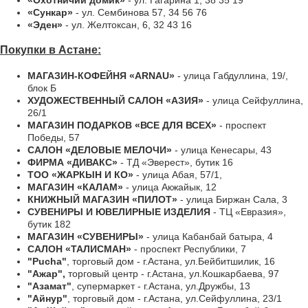
«Сункар»
- ул. Сембинова 57, 34 56 76
«Эден»
- ул. Желтоксан, 6, 32 43 16
Покупки в Астане:
МАГАЗИН-КОФЕЙНЯ «ARNAU»
- улица Габдуллина, 19/,
блок Б
ХУДОЖЕСТВЕННЫЙ САЛОН «АЗИЯ»
- улица Сейфуллина,
26/1
МАГАЗИН ПОДАРКОВ «ВСЕ ДЛЯ ВСЕХ»
- проспект
Победы, 57
САЛОН «ДЕЛОВЫЕ МЕЛОЧИ»
- улица Кенесары, 43
ФИРМА «ДИВАКС»
- ТД «Эверест», бутик 16
ТОО «ЖАРКЫН И КО»
- улица Абая, 57/1,
МАГАЗИН «КАЛАМ»
- улица Акжайык, 12
КНИЖНЫЙ МАГАЗИН «ПИЛОТ»
- улица Биржан Сала, 3
СУВЕНИРЫ И ЮВЕЛИРНЫЕ ИЗДЕЛИЯ
- ТЦ «Евразия»,
бутик 182
МАГАЗИН «СУВЕНИРЫ»
- улица Кабанбай батыра, 4
САЛОН «ТАЛИСМАН»
- проспект Республики, 7
"Pucha"
, торговый дом - г.Астана, ул.Бейбитшилик, 16
"Ажар",
торговый центр - г.Астана, ул.Кошкарбаева, 97
"Азамат"
, супермаркет - г.Астана, ул.Дружбы, 13
"Айнур"
, торговый дом - г.Астана, ул.Сейфуллина, 23/1