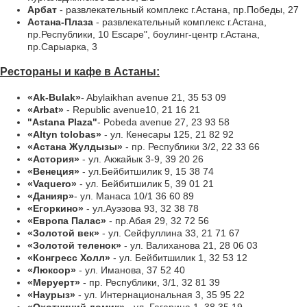
Арбат
- развлекательный комплекс г.Астана, пр.Победы, 27
Астана-Плаза
- развлекательный комплекс г.Астана,
пр.Республики, 10 Escape", боулинг-центр г.Астана,
пр.Сарыарка, 3
Рестораны и кафе в Астаны:
«Ak-Bulak»
- Abylaikhan avenue 21, 35 53 09
«Arbat»
- Republic avenue10, 21 16 21
"Astana Plaza"
- Pobeda avenue 27, 23 93 58
«Altyn tolobas»
- ул. Кенесары 125, 21 82 92
«Астана Жулдызы»
- пр. Республики 3/2, 22 33 66
«Астория»
- ул. Акжайык 3-9, 39 20 26
«Венеция»
- ул.Бейбитшилик 9, 15 38 74
«Vaquero»
- ул. Бейбитшилик 5, 39 01 21
«Данияр»
- ул. Манаса 10/1 36 60 89
«Егоркино»
- ул.Ауэзова 93, 32 38 78
«Европа Палас»
- пр.Абая 29, 32 72 56
«Золотой век»
- ул. Сейфуллина 33, 21 71 67
«Золотой теленок»
- ул. Валиханова 21, 28 06 03
«Конгресс Холл»
- ул. Бейбитшилик 1, 32 53 12
«Люксор»
- ул. Иманова, 37 52 40
«Меруерт»
- пр. Республики, 3/1, 32 81 39
«Наурыз»
- ул. Интернациональная 3, 35 95 22
«Охотничий домик»
- ул. Гагарина 1, 38 35 19