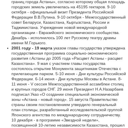
границ города Астаны», согласно которому общая площадь
городских земель увеличилась на 45195 гектаров. 9-10
октября - официальный визит Президента Российской
Федерации В.В.Путина. 9-10 октября - Межгосударственный
совет Беларуси, Казахстана, Кыргызстана, России и
Таджикистана. Учреждение новой международной
организации - Евразийского экономического сообщества.
Декабрь - исполнилось 100 лет Русскому театру драмы
имени М.Горького.
2001 году - 19 марта
указом главы государства утверждена
государственная программа социально-экономического
развития г.Астаны до 2005 года «Расцвет Астаны - расцвет
Казахстана». 9 мая с участием главы государства
состоялось открытие Монумента защитникам Отечества с
прилегающим парком. 5-10 июня - Дни культуры Российской
Федерации. 6-14 июня - Дни культуры Москвы в Астане. 8-
11 июня - V сессия Межгосударственной ассамблеи столиц
и крупных городов СНГ. 29 июня Президент Н.А.Назарбаев
подписал Указ «О создании специальной экономической
зоны «Астана - новый город». 15 августа Правительство
страны своим постановлением утвердило генеральный
план столицы, разработанный исследовательской группой
Японского агентства по международному сотрудничеству.
10 декабря - в программе «Звездной недели»,
посвященной 10-летию независимости Казахстана, прошел