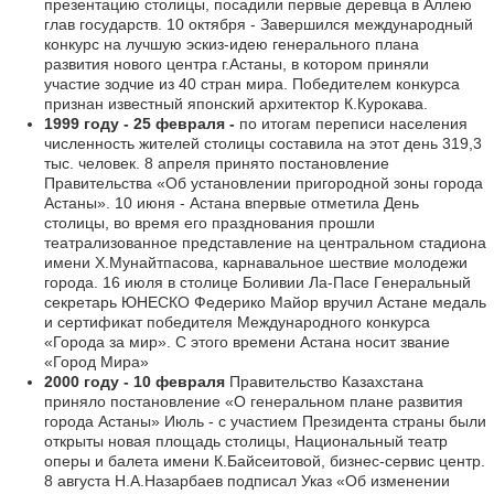
презентацию столицы, посадили первые деревца в Аллею
глав государств. 10 октября - Завершился международный
конкурс на лучшую эскиз-идею генерального плана
развития нового центра г.Астаны, в котором приняли
участие зодчие из 40 стран мира. Победителем конкурса
признан известный японский архитектор К.Курокава.
1999 году - 25 февраля -
по итогам переписи населения
численность жителей столицы составила на этот день 319,3
тыс. человек. 8 апреля принято постановление
Правительства «Об установлении пригородной зоны города
Астаны». 10 июня - Астана впервые отметила День
столицы, во время его празднования прошли
театрализованное представление на центральном стадиона
имени Х.Мунайтпасова, карнавальное шествие молодежи
города. 16 июля в столице Боливии Ла-Пасе Генеральный
секретарь ЮНЕСКО Федерико Майор вручил Астане медаль
и сертификат победителя Международного конкурса
«Города за мир». С этого времени Астана носит звание
«Город Мира»
2000 году - 10 февраля
Правительство Казахстана
приняло постановление «О генеральном плане развития
города Астаны» Июль - с участием Президента страны были
открыты новая площадь столицы, Национальный театр
оперы и балета имени К.Байсеитовой, бизнес-сервис центр.
8 августа Н.А.Назарбаев подписал Указ «Об изменении