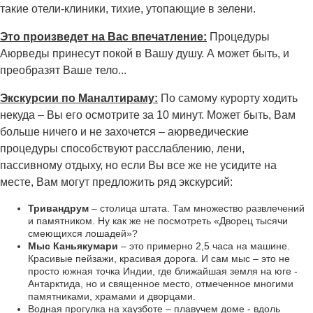
такие отели-клиники, тихие, утопающие в зелени.
Это произведет на Вас впечатление:
Процедуры
Аюрведы принесут покой в Вашу душу. А может быть, и
преобразят Ваше тело...
Экскурсии по Маналтираму:
По самому курорту ходить
некуда – Вы его осмотрите за 10 минут. Может быть, Вам
больше ничего и не захочется – аюрведические
процедуры способствуют расслаблению, лени,
пассивному отдыху, но если Вы все же не усидите на
месте, Вам могут предложить ряд экскурсий:
Тривандрум
– столица штата. Там множество развлечений
и памятником. Ну как же не посмотреть «Дворец тысячи
смеющихся лошадей»?
Мыс Каньякумари
– это примерно 2,5 часа на машине.
Красивые пейзажи, красивая дорога. И сам мыс – это не
просто южная точка Индии, где ближайшая земля на юге -
Антарктида, но и священное место, отмеченное многими
памятниками, храмами и дворцами.
Водная прогулка на хаузботе – плавучем доме - вдоль