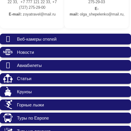
22 33, +7 777 121 22 33, +7
275-29-03
(727) 275-29-00
E-
E-mail:
z
oyatravel@mail.ru
mail:
olga_shepelenko@mail.ru,
Веб-камеры отелей
Новости
Авиабилеты
Статьи
Круизы
Горные лыжи
Туры по Европе