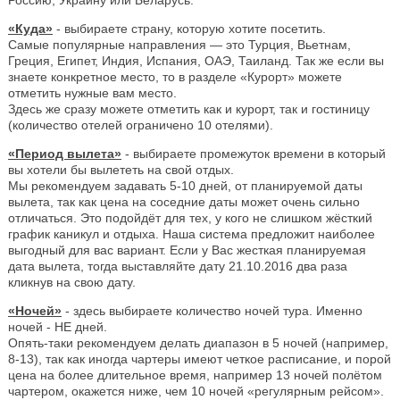
«Куда»
- выбираете страну, которую хотите посетить.
Самые популярные направления — это Турция, Вьетнам,
Греция, Египет, Индия, Испания, ОАЭ, Таиланд. Так же если вы
знаете конкретное место, то в разделе «Курорт» можете
отметить нужные вам место.
Здесь же сразу можете отметить как и курорт, так и гостиницу
(количество отелей ограничено 10 отелями).
«Период вылета»
- выбираете промежуток времени в который
вы хотели бы вылететь на свой отдых.
Мы рекомендуем задавать 5-10 дней, от планируемой даты
вылета, так как цена на соседние даты может очень сильно
отличаться. Это подойдёт для тех, у кого не слишком жёсткий
график каникул и отдыха. Наша система предложит наиболее
выгодный для вас вариант. Если у Вас жесткая планируемая
дата вылета, тогда выставляйте дату 21.10.2016 два раза
кликнув на свою дату.
«Ночей»
- здесь выбираете количество ночей тура. Именно
ночей - НЕ дней.
Опять-таки рекомендуем делать диапазон в 5 ночей (например,
8-13), так как иногда чартеры имеют четкое расписание, и порой
цена на более длительное время, например 13 ночей полётом
чартером, окажется ниже, чем 10 ночей «регулярным рейсом».