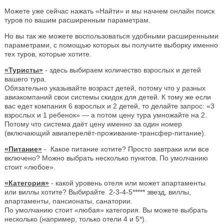
Можете уже сейчас нажать «Найти» и мы начнем онлайн поиск
туров по вашим расширенным параметрам.
Но вы так же можете воспользоваться удобными расширенными
параметрами, с помощью которых вы получите выборку именно
тех туров, которые хотите.
«Туристы»
- здесь выбираем количество взрослых и детей
вашего тура.
Обязательно указывайте возраст детей, потому что у разных
авиакомпаний свои системы скидок для детей. К тому же если
вас едет компания 6 взрослых и 2 детей, то делайте запрос: «3
взрослых и 1 ребенок» — а потом цену тура умножайте на 2.
Потому что система даёт цену именно за один номер
(включающий авиаперелёт-проживание-трансфер-питание).
«Питание»
- Какое питание хотите? Просто завтраки или все
включено? Можно выбрать несколько пунктов. По умолчанию
стоит «любое».
«Категория»
- какой уровень отеля или может апартаменты
или виллы хотите? Выбирайте 2-3-4-5***** звезд, виллы,
апартаменты, пансионаты, санатории.
По умолчанию стоит «любая» категория. Вы можете выбрать
несколько (например, только отели 4 и 5*).