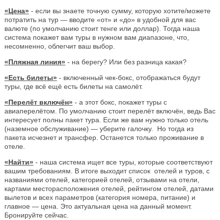
«Цена»
- если вы знаете точную сумму, которую хотите/можете
потратить на тур — вводите «от» и «до» в удобной для вас
валюте (по умолчанию стоит тенге или доллар). Тогда наша
система покажет вам туры в нужном вам диапазоне, что,
несомненно, облегчит ваш выбор.
«Пляжная линия»
- на берегу? Или без разница какая?
«Есть билеты»
- включенный чек-бокс, отображаться будут
туры, где всё ещё есть билеты на самолёт.
«Перелёт включён»
- а этот бокс, покажет туры с
авиаперелётом. По умолчанию стоит перелёт включён, ведь Вас
интересует полны пакет тура. Если же вам нужно только отель
(наземное обслуживание) — уберите галочку. Но тогда из
пакета исчезнет и трансфер. Останется только проживание в
отеле.
«Найти»
- наша система ищет все туры, которые соответствуют
вашим требованиям. В итоге выходит список отелей и туров, с
названиями отелей, категорией отелей, отзывами на отели,
картами месторасположения отелей, рейтингом отелей, датами
вылетов и всех параметров (категория номера, питание) и
главное — цена. Это актуальная цена на данный момент.
Бронируйте сейчас.