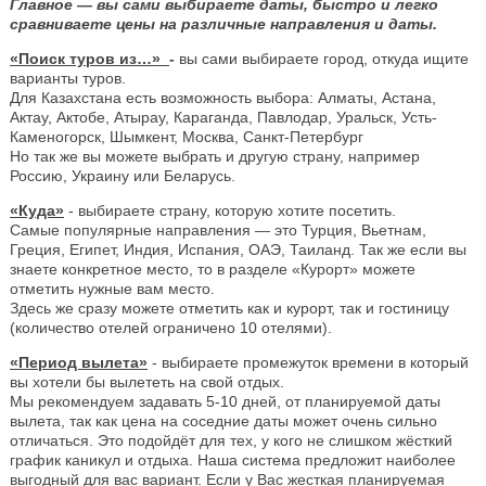
Главное — вы сами выбираете даты, быстро и легко
сравниваете цены на различные направления и даты.
«Поиск туров из…»
-
вы сами выбираете город, откуда ищите
варианты туров.
Для Казахстана есть возможность выбора: Алматы, Астана,
Актау, Актобе, Атырау, Караганда, Павлодар, Уральск, Усть-
Каменогорск, Шымкент, Москва, Санкт-Петербург
Но так же вы можете выбрать и другую страну, например
Россию, Украину или Беларусь.
«Куда»
- выбираете страну, которую хотите посетить.
Самые популярные направления — это Турция, Вьетнам,
Греция, Египет, Индия, Испания, ОАЭ, Таиланд. Так же если вы
знаете конкретное место, то в разделе «Курорт» можете
отметить нужные вам место.
Здесь же сразу можете отметить как и курорт, так и гостиницу
(количество отелей ограничено 10 отелями).
«Период вылета»
- выбираете промежуток времени в который
вы хотели бы вылететь на свой отдых.
Мы рекомендуем задавать 5-10 дней, от планируемой даты
вылета, так как цена на соседние даты может очень сильно
отличаться. Это подойдёт для тех, у кого не слишком жёсткий
график каникул и отдыха. Наша система предложит наиболее
выгодный для вас вариант. Если у Вас жесткая планируемая