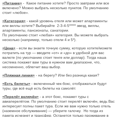
«Питание»
- Какое питание хотите? Просто завтраки или все
включено? Можно выбрать несколько пунктов. По умолчанию
стоит «любое».
«Категория»
- какой уровень отеля или может апартаменты
или виллы хотите? Выбирайте 2-3-4-5***** звезд, виллы,
апартаменты, пансионаты, санатории.
По умолчанию стоит «любая» категория. Вы можете выбрать
несколько (например, только отели 4 и 5*).
«Цена»
- если вы знаете точную сумму, которую хотите/можете
потратить на тур — вводите «от» и «до» в удобной для вас
валюте (по умолчанию стоит тенге или доллар). Тогда наша
система покажет вам туры в нужном вам диапазоне, что,
несомненно, облегчит ваш выбор.
«Пляжная линия»
- на берегу? Или без разница какая?
«Есть билеты»
- включенный чек-бокс, отображаться будут
туры, где всё ещё есть билеты на самолёт.
«Перелёт включён»
- а этот бокс, покажет туры с
авиаперелётом. По умолчанию стоит перелёт включён, ведь Вас
интересует полны пакет тура. Если же вам нужно только отель
(наземное обслуживание) — уберите галочку. Но тогда из
пакета исчезнет и трансфер. Останется только проживание в