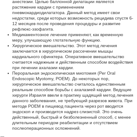
анестезии. Целью баллонной дилатации является
растяжение кардии с применением
пневмокардиодилататора. Данный метод имеет свои
недостатки, среди которых возможность рецидива спустя 6-
12 месяцев после проведения процедуры и развитие
рефлюкс-эзофагита.
Медикаментозное лечение применяют, как временную
меру, улучшающую глотательную функцию.
Хирургическое вмешательство. Этот метод лечения
заключается в хирургическом рассечении мышцы
кардиального сфинктера. Оперативное вмешательство
считается надежным и действенным способом воздействия
при лечении ахалазии кардии.
Пероральная эндоскопическая миотомия (Per Oral
Endoscopic Myotomy, POEM). До некоторых пор,
хирургическое вмешательство считалось единственным
реальным способом борьбы с ахалазией кардии. Ведущие
хирурги Израиля ввели в практику щадящий метод лечения
данного заболевания, не требующий разрезов живота. При
методе POEM в пищевод пациента через рот вводится
эндоскоп и производится надрез слизистой. Это очень
действенный, быстрый и безболезненный способ, с менее
длительным периодом реабилитации и отсутствием
послеоперационных осложнений.