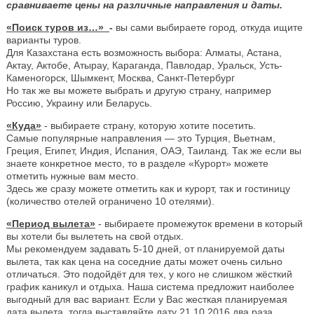
сравниваете цены на различные направления и даты.
«Поиск туров из…»
-
вы сами выбираете город, откуда ищите
варианты туров.
Для Казахстана есть возможность выбора: Алматы, Астана,
Актау, Актобе, Атырау, Караганда, Павлодар, Уральск, Усть-
Каменогорск, Шымкент, Москва, Санкт-Петербург
Но так же вы можете выбрать и другую страну, например
Россию, Украину или Беларусь.
«Куда»
- выбираете страну, которую хотите посетить.
Самые популярные направления — это Турция, Вьетнам,
Греция, Египет, Индия, Испания, ОАЭ, Таиланд. Так же если вы
знаете конкретное место, то в разделе «Курорт» можете
отметить нужные вам место.
Здесь же сразу можете отметить как и курорт, так и гостиницу
(количество отелей ограничено 10 отелями).
«Период вылета»
- выбираете промежуток времени в который
вы хотели бы вылететь на свой отдых.
Мы рекомендуем задавать 5-10 дней, от планируемой даты
вылета, так как цена на соседние даты может очень сильно
отличаться. Это подойдёт для тех, у кого не слишком жёсткий
график каникул и отдыха. Наша система предложит наиболее
выгодный для вас вариант. Если у Вас жесткая планируемая
дата вылета, тогда выставляйте дату 21.10.2016 два раза