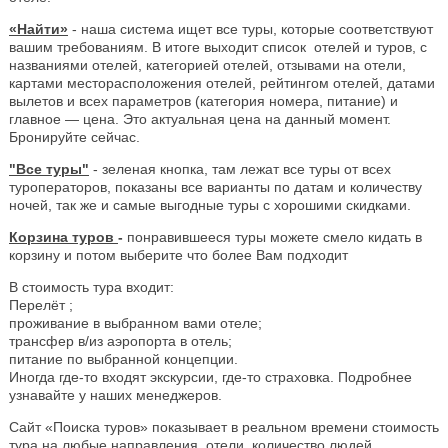
«Найти»
- наша система ищет все туры, которые соответствуют
вашим требованиям. В итоге выходит список отелей и туров, с
названиями отелей, категорией отелей, отзывами на отели,
картами месторасположения отелей, рейтингом отелей, датами
вылетов и всех параметров (категория номера, питание) и
главное — цена. Это актуальная цена на данный момент.
Бронируйте сейчас.
"Все туры"
- зеленая кнопка, там лежат все туры от всех
туроператоров, показаны все варианты по датам и количеству
ночей, так же и самые выгодные туры с хорошими скидками.
Корзина туров
-
понравившееся туры можете смело кидать в
корзину и потом выберите что более Вам подходит
В стоимость тура входит:
Перелёт ;
проживание в выбранном вами отеле;
трансфер в/из аэропорта в отель;
питание по выбранной концепции.
Иногда где-то входят экскурсии, где-то страховка. Подробнее
узнавайте у наших менеджеров.
Сайт «Поиска туров» показывает в реальном времени стоимость
тура на любые направления, отели, количество людей.