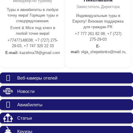
менеджер-по туризму
Заместитель Директора
Туры и авиабилеты в любую
точку мира! Горящие туры и
Индивидуальные туры в
спецпредложения.
Европу! Визовая поддержка
для граждан РК
Event & Mice под ключ в
любой точке мира!
+7 777 261 82 08; +7 (727)
275-29-03
+77477148038; +7 (727) 275-
29-03, +7 747 320 22 33
E-
mail:
olga_shepelenko@mail.ru,
E-mail:
kazelma78@gmail.com
Веб-камеры отелей
Новости
Авиабилеты
Статьи
Круизы