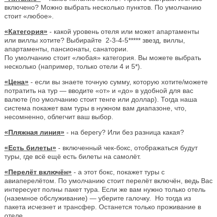
включено? Можно выбрать несколько пунктов. По умолчанию
стоит «любое».
«Категория»
- какой уровень отеля или может апартаменты
или виллы хотите? Выбирайте 2-3-4-5***** звезд, виллы,
апартаменты, пансионаты, санатории.
По умолчанию стоит «любая» категория. Вы можете выбрать
несколько (например, только отели 4 и 5*).
«Цена»
- если вы знаете точную сумму, которую хотите/можете
потратить на тур — вводите «от» и «до» в удобной для вас
валюте (по умолчанию стоит тенге или доллар). Тогда наша
система покажет вам туры в нужном вам диапазоне, что,
несомненно, облегчит ваш выбор.
«Пляжная линия»
- на берегу? Или без разница какая?
«Есть билеты»
- включенный чек-бокс, отображаться будут
туры, где всё ещё есть билеты на самолёт.
«Перелёт включён»
- а этот бокс, покажет туры с
авиаперелётом. По умолчанию стоит перелёт включён, ведь Вас
интересует полны пакет тура. Если же вам нужно только отель
(наземное обслуживание) — уберите галочку. Но тогда из
пакета исчезнет и трансфер. Останется только проживание в
отеле.