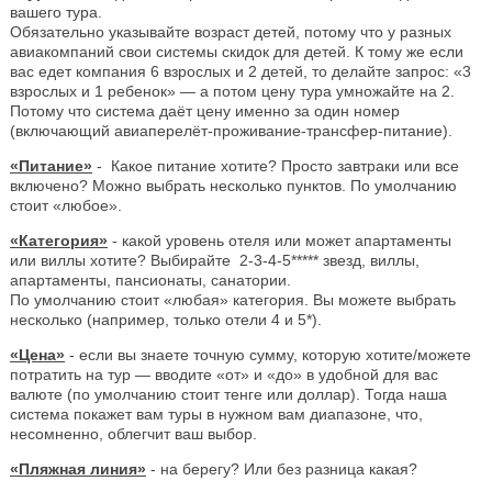
вашего тура.
Обязательно указывайте возраст детей, потому что у разных
авиакомпаний свои системы скидок для детей. К тому же если
вас едет компания 6 взрослых и 2 детей, то делайте запрос: «3
взрослых и 1 ребенок» — а потом цену тура умножайте на 2.
Потому что система даёт цену именно за один номер
(включающий авиаперелёт-проживание-трансфер-питание).
«Питание»
- Какое питание хотите? Просто завтраки или все
включено? Можно выбрать несколько пунктов. По умолчанию
стоит «любое».
«Категория»
- какой уровень отеля или может апартаменты
или виллы хотите? Выбирайте 2-3-4-5***** звезд, виллы,
апартаменты, пансионаты, санатории.
По умолчанию стоит «любая» категория. Вы можете выбрать
несколько (например, только отели 4 и 5*).
«Цена»
- если вы знаете точную сумму, которую хотите/можете
потратить на тур — вводите «от» и «до» в удобной для вас
валюте (по умолчанию стоит тенге или доллар). Тогда наша
система покажет вам туры в нужном вам диапазоне, что,
несомненно, облегчит ваш выбор.
«Пляжная линия»
- на берегу? Или без разница какая?