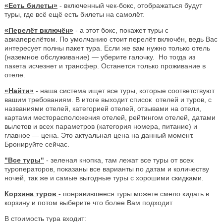
«Есть билеты»
- включенный чек-бокс, отображаться будут
туры, где всё ещё есть билеты на самолёт.
«Перелёт включён»
- а этот бокс, покажет туры с
авиаперелётом. По умолчанию стоит перелёт включён, ведь Вас
интересует полны пакет тура. Если же вам нужно только отель
(наземное обслуживание) — уберите галочку. Но тогда из
пакета исчезнет и трансфер. Останется только проживание в
отеле.
«Найти»
- наша система ищет все туры, которые соответствуют
вашим требованиям. В итоге выходит список отелей и туров, с
названиями отелей, категорией отелей, отзывами на отели,
картами месторасположения отелей, рейтингом отелей, датами
вылетов и всех параметров (категория номера, питание) и
главное — цена. Это актуальная цена на данный момент.
Бронируйте сейчас.
"Все туры"
- зеленая кнопка, там лежат все туры от всех
туроператоров, показаны все варианты по датам и количеству
ночей, так же и самые выгодные туры с хорошими скидками.
Корзина туров
-
понравившееся туры можете смело кидать в
корзину и потом выберите что более Вам подходит
В стоимость тура входит: