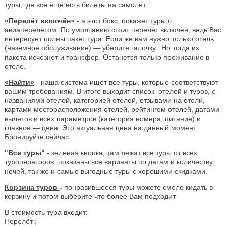
туры, где всё ещё есть билеты на самолёт.
«Перелёт включён»
- а этот бокс, покажет туры с
авиаперелётом. По умолчанию стоит перелёт включён, ведь Вас
интересует полны пакет тура. Если же вам нужно только отель
(наземное обслуживание) — уберите галочку. Но тогда из
пакета исчезнет и трансфер. Останется только проживание в
отеле.
«Найти»
- наша система ищет все туры, которые соответствуют
вашим требованиям. В итоге выходит список отелей и туров, с
названиями отелей, категорией отелей, отзывами на отели,
картами месторасположения отелей, рейтингом отелей, датами
вылетов и всех параметров (категория номера, питание) и
главное — цена. Это актуальная цена на данный момент.
Бронируйте сейчас.
"Все туры"
- зеленая кнопка, там лежат все туры от всех
туроператоров, показаны все варианты по датам и количеству
ночей, так же и самые выгодные туры с хорошими скидками.
Корзина туров
-
понравившееся туры можете смело кидать в
корзину и потом выберите что более Вам подходит
В стоимость тура входит:
Перелёт ;