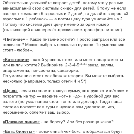
Обязательно указывайте возраст детей, потому что у разных
авиакомпаний свои системы скидок для детей. К тому же если
вас едет компания 6 взрослых и 2 детей, то делайте запрос: «3
взрослых и 1 ребенок» — а потом цену тура умножайте на 2.
Потому что система даёт цену именно за один номер
(включающий авиаперелёт-проживание-трансфер-питание).
«Питание»
- Какое питание хотите? Просто завтраки или все
включено? Можно выбрать несколько пунктов. По умолчанию
стоит «любое».
«Категория»
- какой уровень отеля или может апартаменты
или виллы хотите? Выбирайте 2-3-4-5***** звезд, виллы,
апартаменты, пансионаты, санатории.
По умолчанию стоит «любая» категория. Вы можете выбрать
несколько (например, только отели 4 и 5*).
«Цена»
- если вы знаете точную сумму, которую хотите/можете
потратить на тур — вводите «от» и «до» в удобной для вас
валюте (по умолчанию стоит тенге или доллар). Тогда наша
система покажет вам туры в нужном вам диапазоне, что,
несомненно, облегчит ваш выбор.
«Пляжная линия»
- на берегу? Или без разница какая?
«Есть билеты»
- включенный чек-бокс, отображаться будут