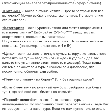
(включающий авиаперелёт-проживание-трансфер-питание).
«Питание»
- Какое питание хотите? Просто завтраки или все
включено? Можно выбрать несколько пунктов. По умолчанию
стоит «любое».
«Категория»
- какой уровень отеля или может апартаменты
или виллы хотите? Выбирайте 2-3-4-5***** звезд, виллы,
апартаменты, пансионаты, санатории.
По умолчанию стоит «любая» категория. Вы можете выбрать
несколько (например, только отели 4 и 5*).
«Цена»
- если вы знаете точную сумму, которую хотите/можете
потратить на тур — вводите «от» и «до» в удобной для вас
валюте (по умолчанию стоит тенге или доллар). Тогда наша
система покажет вам туры в нужном вам диапазоне, что,
несомненно, облегчит ваш выбор.
«Пляжная линия»
- на берегу? Или без разница какая?
«Есть билеты»
- включенный чек-бокс, отображаться будут
туры, где всё ещё есть билеты на самолёт.
«Перелёт включён»
- а этот бокс, покажет туры с
авиаперелётом. По умолчанию стоит перелёт включён, ведь Вас
интересует полны пакет тура. Если же вам нужно только отель