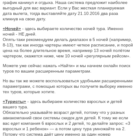
график каникул и отдыха. Наша система предложит наиболее
выгодный для вас вариант. Если у Вас жесткая планируемая
дата вылета, тогда выставляйте дату 21.10.2016 два раза
кликнув на свою дату.
«Ночей»
- здесь выбираете количество ночей тура. Именно
ночей - НЕ дней.
Опять-таки рекомендуем делать диапазон в 5 ночей (например,
8-13), так как иногда чартеры имеют четкое расписание, и порой
цена на более длительное время, например 13 ночей полётом
чартером, окажется ниже, чем 10 ночей «регулярным рейсом».
Можете уже сейчас нажать «Найти» и мы начнем онлайн поиск
туров по вашим расширенным параметрам.
Но вы так же можете воспользоваться удобными расширенными
параметрами, с помощью которых вы получите выборку именно
тех туров, которые хотите.
«Туристы»
- здесь выбираем количество взрослых и детей
вашего тура.
Обязательно указывайте возраст детей, потому что у разных
авиакомпаний свои системы скидок для детей. К тому же если
вас едет компания 6 взрослых и 2 детей, то делайте запрос: «3
взрослых и 1 ребенок» — а потом цену тура умножайте на 2.
Потому что система даёт цену именно за один номер