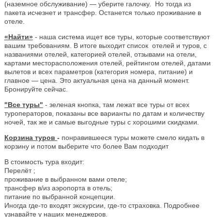
(наземное обслуживание) — уберите галочку. Но тогда из
пакета исчезнет и трансфер. Останется только проживание в
отеле.
«Найти»
- наша система ищет все туры, которые соответствуют
вашим требованиям. В итоге выходит список отелей и туров, с
названиями отелей, категорией отелей, отзывами на отели,
картами месторасположения отелей, рейтингом отелей, датами
вылетов и всех параметров (категория номера, питание) и
главное — цена. Это актуальная цена на данный момент.
Бронируйте сейчас.
"Все туры"
- зеленая кнопка, там лежат все туры от всех
туроператоров, показаны все варианты по датам и количеству
ночей, так же и самые выгодные туры с хорошими скидками.
Корзина туров
-
понравившееся туры можете смело кидать в
корзину и потом выберите что более Вам подходит
В стоимость тура входит:
Перелёт ;
проживание в выбранном вами отеле;
трансфер в/из аэропорта в отель;
питание по выбранной концепции.
Иногда где-то входят экскурсии, где-то страховка. Подробнее
узнавайте у наших менеджеров.