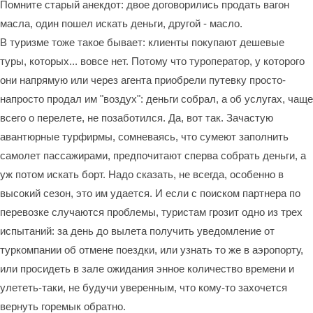
Помните старый анекдот: двое договорились продать вагон
масла, один пошел искать деньги, другой - масло.
В туризме тоже такое бывает: клиенты покупают дешевые
туры, которых... вовсе нет. Потому что туроператор, у которого
они напрямую или через агента приобрели путевку просто-
напросто продал им "воздух": деньги собрал, а об услугах, чаще
всего о перелете, не позаботился. Да, вот так. Зачастую
авантюрные турфирмы, сомневаясь, что сумеют заполнить
самолет пассажирами, предпочитают сперва собрать деньги, а
уж потом искать борт. Надо сказать, не всегда, особенно в
высокий сезон, это им удается. И если с поиском партнера по
перевозке случаются проблемы, туристам грозит одно из трех
испытаний: за день до вылета получить уведомление от
туркомпании об отмене поездки, или узнать то же в аэропорту,
или просидеть в зале ожидания энное количество времени и
улететь-таки, не будучи уверенным, что кому-то захочется
вернуть горемык обратно.