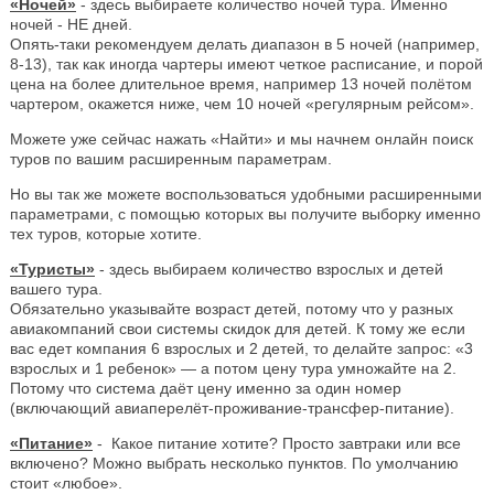
«Ночей»
- здесь выбираете количество ночей тура. Именно
ночей - НЕ дней.
Опять-таки рекомендуем делать диапазон в 5 ночей (например,
8-13), так как иногда чартеры имеют четкое расписание, и порой
цена на более длительное время, например 13 ночей полётом
чартером, окажется ниже, чем 10 ночей «регулярным рейсом».
Можете уже сейчас нажать «Найти» и мы начнем онлайн поиск
туров по вашим расширенным параметрам.
Но вы так же можете воспользоваться удобными расширенными
параметрами, с помощью которых вы получите выборку именно
тех туров, которые хотите.
«Туристы»
- здесь выбираем количество взрослых и детей
вашего тура.
Обязательно указывайте возраст детей, потому что у разных
авиакомпаний свои системы скидок для детей. К тому же если
вас едет компания 6 взрослых и 2 детей, то делайте запрос: «3
взрослых и 1 ребенок» — а потом цену тура умножайте на 2.
Потому что система даёт цену именно за один номер
(включающий авиаперелёт-проживание-трансфер-питание).
«Питание»
- Какое питание хотите? Просто завтраки или все
включено? Можно выбрать несколько пунктов. По умолчанию
стоит «любое».