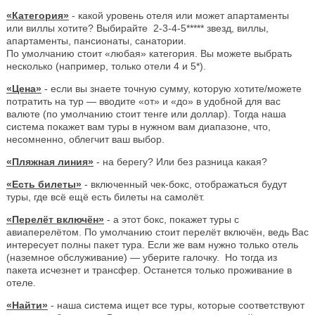
«Категория»
- какой уровень отеля или может апартаменты
или виллы хотите? Выбирайте 2-3-4-5***** звезд, виллы,
апартаменты, пансионаты, санатории.
По умолчанию стоит «любая» категория. Вы можете выбрать
несколько (например, только отели 4 и 5*).
«Цена»
- если вы знаете точную сумму, которую хотите/можете
потратить на тур — вводите «от» и «до» в удобной для вас
валюте (по умолчанию стоит тенге или доллар). Тогда наша
система покажет вам туры в нужном вам диапазоне, что,
несомненно, облегчит ваш выбор.
«Пляжная линия»
- на берегу? Или без разница какая?
«Есть билеты»
- включенный чек-бокс, отображаться будут
туры, где всё ещё есть билеты на самолёт.
«Перелёт включён»
- а этот бокс, покажет туры с
авиаперелётом. По умолчанию стоит перелёт включён, ведь Вас
интересует полны пакет тура. Если же вам нужно только отель
(наземное обслуживание) — уберите галочку. Но тогда из
пакета исчезнет и трансфер. Останется только проживание в
отеле.
«Найти»
- наша система ищет все туры, которые соответствуют