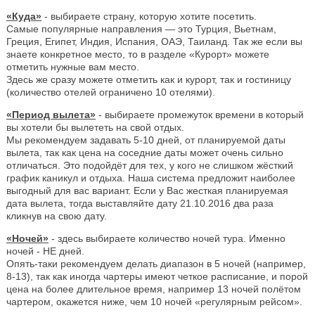
«Куда»
- выбираете страну, которую хотите посетить.
Самые популярные направления — это Турция, Вьетнам,
Греция, Египет, Индия, Испания, ОАЭ, Таиланд. Так же если вы
знаете конкретное место, то в разделе «Курорт» можете
отметить нужные вам место.
Здесь же сразу можете отметить как и курорт, так и гостиницу
(количество отелей ограничено 10 отелями).
«Период вылета»
- выбираете промежуток времени в который
вы хотели бы вылететь на свой отдых.
Мы рекомендуем задавать 5-10 дней, от планируемой даты
вылета, так как цена на соседние даты может очень сильно
отличаться. Это подойдёт для тех, у кого не слишком жёсткий
график каникул и отдыха. Наша система предложит наиболее
выгодный для вас вариант. Если у Вас жесткая планируемая
дата вылета, тогда выставляйте дату 21.10.2016 два раза
кликнув на свою дату.
«Ночей»
- здесь выбираете количество ночей тура. Именно
ночей - НЕ дней.
Опять-таки рекомендуем делать диапазон в 5 ночей (например,
8-13), так как иногда чартеры имеют четкое расписание, и порой
цена на более длительное время, например 13 ночей полётом
чартером, окажется ниже, чем 10 ночей «регулярным рейсом».