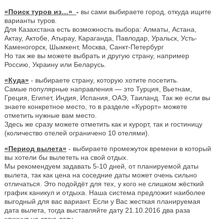
«Поиск туров из…»
-
вы сами выбираете город, откуда ищите
варианты туров.
Для Казахстана есть возможность выбора: Алматы, Астана,
Актау, Актобе, Атырау, Караганда, Павлодар, Уральск, Усть-
Каменогорск, Шымкент, Москва, Санкт-Петербург
Но так же вы можете выбрать и другую страну, например
Россию, Украину или Беларусь.
«Куда»
- выбираете страну, которую хотите посетить.
Самые популярные направления — это Турция, Вьетнам,
Греция, Египет, Индия, Испания, ОАЭ, Таиланд. Так же если вы
знаете конкретное место, то в разделе «Курорт» можете
отметить нужные вам место.
Здесь же сразу можете отметить как и курорт, так и гостиницу
(количество отелей ограничено 10 отелями).
«Период вылета»
- выбираете промежуток времени в который
вы хотели бы вылететь на свой отдых.
Мы рекомендуем задавать 5-10 дней, от планируемой даты
вылета, так как цена на соседние даты может очень сильно
отличаться. Это подойдёт для тех, у кого не слишком жёсткий
график каникул и отдыха. Наша система предложит наиболее
выгодный для вас вариант. Если у Вас жесткая планируемая
дата вылета, тогда выставляйте дату 21.10.2016 два раза
кликнув на свою дату.