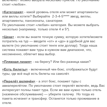
стоит «любое».
«Категория»
- какой уровень отеля или может апартаменты
или виллы хотите? Выбирайте 2-3-4-5***** звезд, виллы,
апартаменты, пансионаты, санатории.
По умолчанию стоит «любая» категория. Вы можете выбрать
несколько (например, только отели 4 и 5*).
«Цена»
- если вы знаете точную сумму, которую хотите/можете
потратить на тур — вводите «от» и «до» в удобной для вас
валюте (по умолчанию стоит тенге или доллар). Тогда наша
система покажет вам туры в нужном вам диапазоне, что,
несомненно, облегчит ваш выбор.
«Пляжная линия»
- на берегу? Или без разница какая?
«Есть билеты»
- включенный чек-бокс, отображаться будут
туры, где всё ещё есть билеты на самолёт.
«Перелёт включён»
- а этот бокс, покажет туры с
авиаперелётом. По умолчанию стоит перелёт включён, ведь Вас
интересует полны пакет тура. Если же вам нужно только отель
(наземное обслуживание) — уберите галочку. Но тогда из
пакета исчезнет и трансфер. Останется только проживание в
отеле.