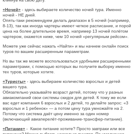
«Ночей»
- здесь выбираете количество ночей тура. Именно
ночей - НЕ дней.
Опять-таки рекомендуем делать диапазон в 5 ночей (например,
8-13), так как иногда чартеры имеют четкое расписание, и порой
цена на более длительное время, например 13 ночей полётом
чартером, окажется ниже, чем 10 ночей «регулярным рейсом».
Можете уже сейчас нажать «Найти» и мы начнем онлайн поиск
туров по вашим расширенным параметрам.
Но вы так же можете воспользоваться удобными расширенными
параметрами, с помощью которых вы получите выборку именно
тех туров, которые хотите.
«Туристы»
- здесь выбираем количество взрослых и детей
вашего тура.
Обязательно указывайте возраст детей, потому что у разных
авиакомпаний свои системы скидок для детей. К тому же если
вас едет компания 6 взрослых и 2 детей, то делайте запрос: «3
взрослых и 1 ребенок» — а потом цену тура умножайте на 2.
Потому что система даёт цену именно за один номер
(включающий авиаперелёт-проживание-трансфер-питание).
«Питание»
- Какое питание хотите? Просто завтраки или все
включено? Можно выбрать несколько пунктов. По умолчанию