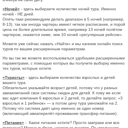
«Ночей»
- здесь выбираете количество ночей тура. Именно
ночей - НЕ дней.
Опять-таки рекомендуем делать диапазон в 5 ночей (например,
8-13), так как иногда чартеры имеют четкое расписание, и порой
цена на более длительное время, например 13 ночей полётом
чартером, окажется ниже, чем 10 ночей «регулярным рейсом».
Можете уже сейчас нажать «Найти» и мы начнем онлайн поиск
туров по вашим расширенным параметрам.
Но вы так же можете воспользоваться удобными расширенными
параметрами, с помощью которых вы получите выборку именно
тех туров, которые хотите.
«Туристы»
- здесь выбираем количество взрослых и детей
вашего тура.
Обязательно указывайте возраст детей, потому что у разных
авиакомпаний свои системы скидок для детей. К тому же если
вас едет компания 6 взрослых и 2 детей, то делайте запрос: «3
взрослых и 1 ребенок» — а потом цену тура умножайте на 2.
Потому что система даёт цену именно за один номер
(включающий авиаперелёт-проживание-трансфер-питание).
«Питание»
- Какое питание хотите? Просто завтраки или все
включено? Можно выбрать несколько пунктов. По умолчанию