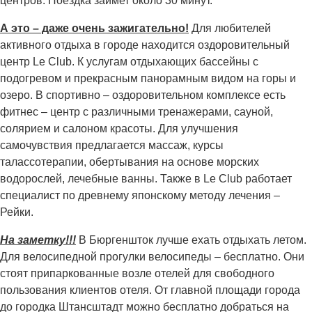
центров. Поездка займет около 30 минут.
А это – даже очень зажигательно!
Для любителей
активного отдыха в городе находится оздоровительный
центр Le Club. К услугам отдыхающих бассейны с
подогревом и прекрасным панорамным видом на горы и
озеро. В спортивно – оздоровительном комплексе есть
фитнес – центр с различными тренажерами, сауной,
солярием и салоном красоты. Для улучшения
самочувствия предлагается массаж, курсы
талассотерапии, обертывания на основе морских
водорослей, лечебные ванны. Также в Le Club работает
специалист по древнему японскому методу лечения –
Рейки.
На заметку!!!
В Бюргеншток лучше ехать отдыхать летом.
Для велосипедной прогулки велосипеды – бесплатно. Они
стоят припаркованные возле отелей для свободного
пользования клиентов отеля. От главной площади города
до городка Штансштадт можно бесплатно добраться на