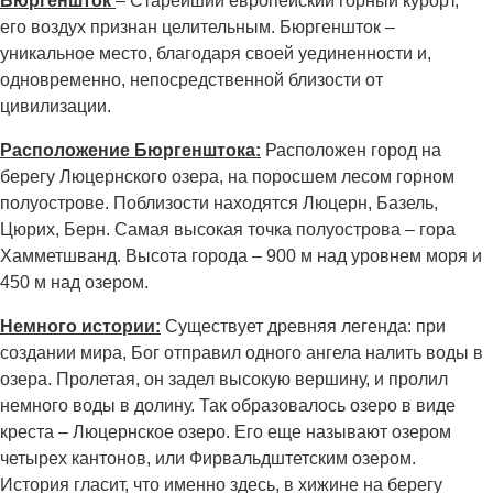
Бюргеншток
– Старейший европейский горный курорт,
его воздух признан целительным. Бюргеншток –
уникальное место, благодаря своей уединенности и,
одновременно, непосредственной близости от
цивилизации.
Расположение Бюргенштока:
Расположен город на
берегу Люцернского озера, на поросшем лесом горном
полуострове. Поблизости находятся Люцерн, Базель,
Цюрих, Берн. Самая высокая точка полуострова – гора
Хамметшванд. Высота города – 900 м над уровнем моря и
450 м над озером.
Немного истории:
Существует древняя легенда: при
создании мира, Бог отправил одного ангела налить воды в
озера. Пролетая, он задел высокую вершину, и пролил
немного воды в долину. Так образовалось озеро в виде
креста – Люцернское озеро. Его еще называют озером
четырех кантонов, или Фирвальдштетским озером.
История гласит, что именно здесь, в хижине на берегу