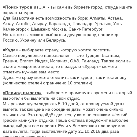
«Поиск туров из…»
-
вы сами выбираете город, откуда ищите
варианты туров.
Для Казахстана есть возможность выбора: Алматы, Астана,
Актау, Актобе, Атырау, Караганда, Павлодар, Уральск, Усть-
Каменогорск, Шымкент, Москва, Санкт-Петербург
Но так же вы можете выбрать и другую страну, например
Россию, Украину или Беларусь.
«Куда»
- выбираете страну, которую хотите посетить.
Самые популярные направления — это Турция, Вьетнам,
Греция, Египет, Индия, Испания, ОАЭ, Таиланд. Так же если вы
знаете конкретное место, то в разделе «Курорт» можете
отметить нужные вам место.
Здесь же сразу можете отметить как и курорт, так и гостиницу
(количество отелей ограничено 10 отелями).
«Период вылета»
- выбираете промежуток времени в который
вы хотели бы вылететь на свой отдых.
Мы рекомендуем задавать 5-10 дней, от планируемой даты
вылета, так как цена на соседние даты может очень сильно
отличаться. Это подойдёт для тех, у кого не слишком жёсткий
график каникул и отдыха. Наша система предложит наиболее
выгодный для вас вариант. Если у Вас жесткая планируемая
дата вылета, тогда выставляйте дату 21.10.2016 два раза
кликнув на свою дату.