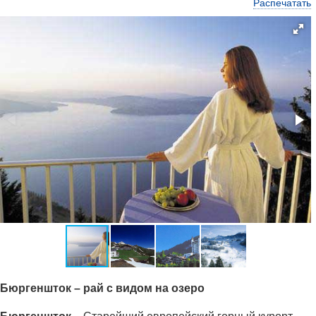
Распечатать
Бюргеншток – рай с видом на озеро