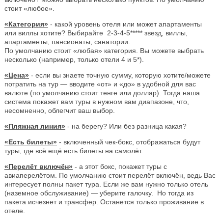
стоит «любое».
«Категория»
- какой уровень отеля или может апартаменты
или виллы хотите? Выбирайте 2-3-4-5***** звезд, виллы,
апартаменты, пансионаты, санатории.
По умолчанию стоит «любая» категория. Вы можете выбрать
несколько (например, только отели 4 и 5*).
«Цена»
- если вы знаете точную сумму, которую хотите/можете
потратить на тур — вводите «от» и «до» в удобной для вас
валюте (по умолчанию стоит тенге или доллар). Тогда наша
система покажет вам туры в нужном вам диапазоне, что,
несомненно, облегчит ваш выбор.
«Пляжная линия»
- на берегу? Или без разница какая?
«Есть билеты»
- включенный чек-бокс, отображаться будут
туры, где всё ещё есть билеты на самолёт.
«Перелёт включён»
- а этот бокс, покажет туры с
авиаперелётом. По умолчанию стоит перелёт включён, ведь Вас
интересует полны пакет тура. Если же вам нужно только отель
(наземное обслуживание) — уберите галочку. Но тогда из
пакета исчезнет и трансфер. Останется только проживание в
отеле.