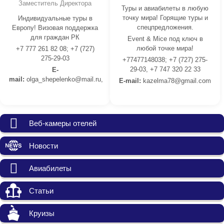
Заместитель Директора
Туры и авиабилеты в любую
точку мира! Горящие туры и
Индивидуальные туры в
спецпредложения.
Европу! Визовая поддержка
для граждан РК
Event & Mice под ключ в
любой точке мира!
+7 777 261 82 08; +7 (727)
275-29-03
+77477148038; +7 (727) 275-
29-03, +7 747 320 22 33
E-
mail:
olga_shepelenko@mail.ru,
E-mail:
kazelma78@gmail.com
Веб-камеры отелей
Новости
Авиабилеты
Статьи
Круизы