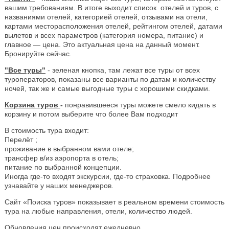
вашим требованиям. В итоге выходит список отелей и туров, с
названиями отелей, категорией отелей, отзывами на отели,
картами месторасположения отелей, рейтингом отелей, датами
вылетов и всех параметров (категория номера, питание) и
главное — цена. Это актуальная цена на данный момент.
Бронируйте сейчас.
"Все туры"
- зеленая кнопка, там лежат все туры от всех
туроператоров, показаны все варианты по датам и количеству
ночей, так же и самые выгодные туры с хорошими скидками.
Корзина туров
-
понравившееся туры можете смело кидать в
корзину и потом выберите что более Вам подходит
В стоимость тура входит:
Перелёт ;
проживание в выбранном вами отеле;
трансфер в/из аэропорта в отель;
питание по выбранной концепции.
Иногда где-то входят экскурсии, где-то страховка. Подробнее
узнавайте у наших менеджеров.
Сайт «Поиска туров» показывает в реальном времени стоимость
тура на любые направления, отели, количество людей.
Обновления цен происходят ежедневно.