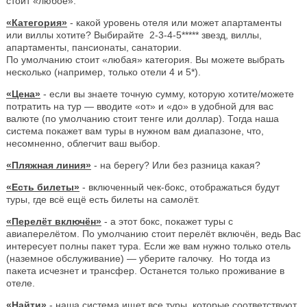
стоит «любое».
«Категория»
- какой уровень отеля или может апартаменты
или виллы хотите? Выбирайте 2-3-4-5***** звезд, виллы,
апартаменты, пансионаты, санатории.
По умолчанию стоит «любая» категория. Вы можете выбрать
несколько (например, только отели 4 и 5*).
«Цена»
- если вы знаете точную сумму, которую хотите/можете
потратить на тур — вводите «от» и «до» в удобной для вас
валюте (по умолчанию стоит тенге или доллар). Тогда наша
система покажет вам туры в нужном вам диапазоне, что,
несомненно, облегчит ваш выбор.
«Пляжная линия»
- на берегу? Или без разница какая?
«Есть билеты»
- включенный чек-бокс, отображаться будут
туры, где всё ещё есть билеты на самолёт.
«Перелёт включён»
- а этот бокс, покажет туры с
авиаперелётом. По умолчанию стоит перелёт включён, ведь Вас
интересует полны пакет тура. Если же вам нужно только отель
(наземное обслуживание) — уберите галочку. Но тогда из
пакета исчезнет и трансфер. Останется только проживание в
отеле.
«Найти»
- наша система ищет все туры, которые соответствуют