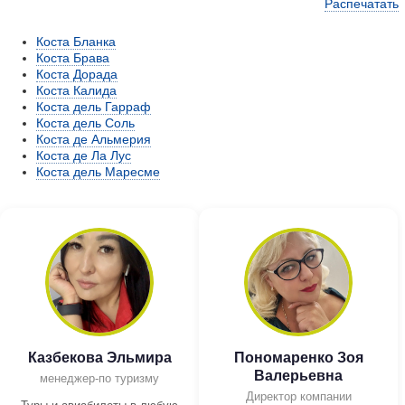
Распечатать
Коста Бланка
Коста Брава
Коста Дорада
Коста Калида
Коста дель Гарраф
Коста дель Соль
Коста де Альмерия
Коста де Ла Лус
Коста дель Маресме
Казбекова Эльмира
Пономаренко Зоя
Валерьевна
менеджер-по туризму
Директор компании