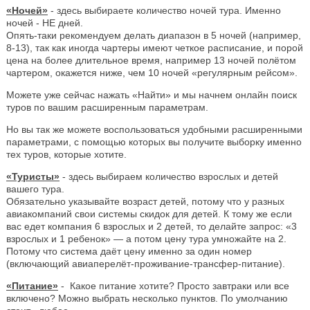
«Ночей»
- здесь выбираете количество ночей тура. Именно
ночей - НЕ дней.
Опять-таки рекомендуем делать диапазон в 5 ночей (например,
8-13), так как иногда чартеры имеют четкое расписание, и порой
цена на более длительное время, например 13 ночей полётом
чартером, окажется ниже, чем 10 ночей «регулярным рейсом».
Можете уже сейчас нажать «Найти» и мы начнем онлайн поиск
туров по вашим расширенным параметрам.
Но вы так же можете воспользоваться удобными расширенными
параметрами, с помощью которых вы получите выборку именно
тех туров, которые хотите.
«Туристы»
- здесь выбираем количество взрослых и детей
вашего тура.
Обязательно указывайте возраст детей, потому что у разных
авиакомпаний свои системы скидок для детей. К тому же если
вас едет компания 6 взрослых и 2 детей, то делайте запрос: «3
взрослых и 1 ребенок» — а потом цену тура умножайте на 2.
Потому что система даёт цену именно за один номер
(включающий авиаперелёт-проживание-трансфер-питание).
«Питание»
- Какое питание хотите? Просто завтраки или все
включено? Можно выбрать несколько пунктов. По умолчанию