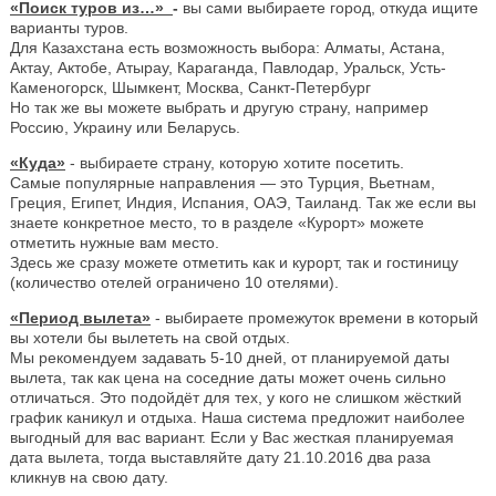
«Поиск туров из…»
-
вы сами выбираете город, откуда ищите
варианты туров.
Для Казахстана есть возможность выбора: Алматы, Астана,
Актау, Актобе, Атырау, Караганда, Павлодар, Уральск, Усть-
Каменогорск, Шымкент, Москва, Санкт-Петербург
Но так же вы можете выбрать и другую страну, например
Россию, Украину или Беларусь.
«Куда»
- выбираете страну, которую хотите посетить.
Самые популярные направления — это Турция, Вьетнам,
Греция, Египет, Индия, Испания, ОАЭ, Таиланд. Так же если вы
знаете конкретное место, то в разделе «Курорт» можете
отметить нужные вам место.
Здесь же сразу можете отметить как и курорт, так и гостиницу
(количество отелей ограничено 10 отелями).
«Период вылета»
- выбираете промежуток времени в который
вы хотели бы вылететь на свой отдых.
Мы рекомендуем задавать 5-10 дней, от планируемой даты
вылета, так как цена на соседние даты может очень сильно
отличаться. Это подойдёт для тех, у кого не слишком жёсткий
график каникул и отдыха. Наша система предложит наиболее
выгодный для вас вариант. Если у Вас жесткая планируемая
дата вылета, тогда выставляйте дату 21.10.2016 два раза
кликнув на свою дату.