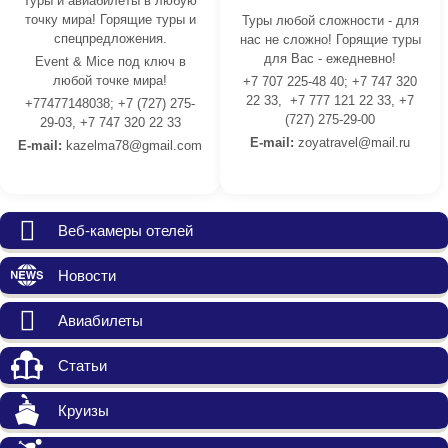
Туры и авиабилеты в любую
точку мира! Горящие туры и
Туры любой сложности - для
спецпредложения.
нас не сложно! Горящие туры
для Вас - ежедневно!
Event & Mice под ключ в
любой точке мира!
+7 707 225-48 40; +7 747 320
22 33, +7 777 121 22 33, +7
+77477148038; +7 (727) 275-
(727) 275-29-00
29-03, +7 747 320 22 33
E-mail:
z
oyatravel@mail.ru
E-mail:
kazelma78@gmail.com
Веб-камеры отелей
Новости
Авиабилеты
Статьи
Круизы