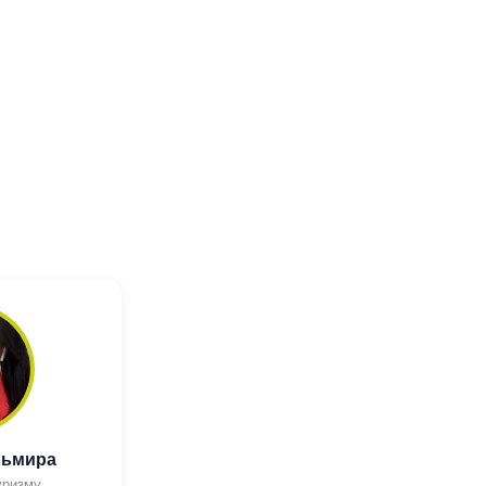
льмира
уризму