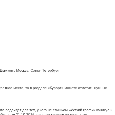
 Шымкент, Москва, Санкт-Петербург
кретное место, то в разделе «Курорт» можете отметить нужные
то подойдёт для тех, у кого не слишком жёсткий график каникул и
те дату 21.10.2016 два раза кликнув на свою дату.