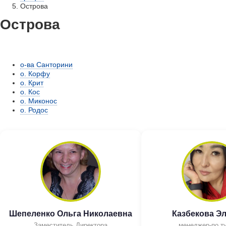
Острова
Острова
о-ва Санторини
о. Корфу
о. Крит
о. Кос
о. Миконос
о. Родос
Шепеленко Ольга Николаевна
Казбекова Э
Заместитель Директора
менеджер-по т