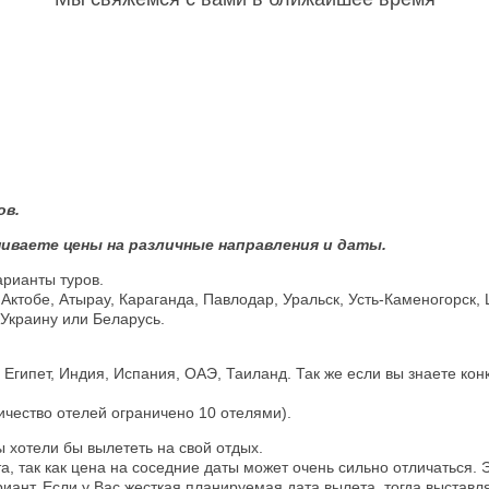
ов.
иваете цены на различные направления и даты.
арианты туров.
 Актобе, Атырау, Караганда, Павлодар, Уральск, Усть-Каменогорск,
 Украину или Беларусь.
гипет, Индия, Испания, ОАЭ, Таиланд. Так же если вы знаете кон
личество отелей ограничено 10 отелями).
 хотели бы вылететь на свой отдых.
 так как цена на соседние даты может очень сильно отличаться. Э
нт. Если у Вас жесткая планируемая дата вылета, тогда выставляй