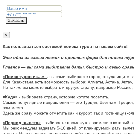
Заказать
×
Как пользоваться системой поиска туров на нашем сайте!
Это одна из самых легких и простых форм для поиска тур
Главное — вы сами выбираете даты, быстро и легко сравн
«Поиск туров из…»
-
вы сами выбираете город, откуда ищите в
Для Казахстана есть возможность выбора: Алматы, Астана, Актау,
Но так же вы можете выбрать и другую страну, например Россию,
«Куда»
- выбираете страну, которую хотите посетить.
Самые популярные направления — это Турция, Вьетнам, Греция, Е
вам место.
Здесь же сразу можете отметить как и курорт, так и гостиницу (ко
«Период вылета»
- выбираете промежуток времени в который вы
Мы рекомендуем задавать 5-10 дней, от планируемой даты вылета,
отдыха. Наша система предложит наиболее выгодный для вас вариа