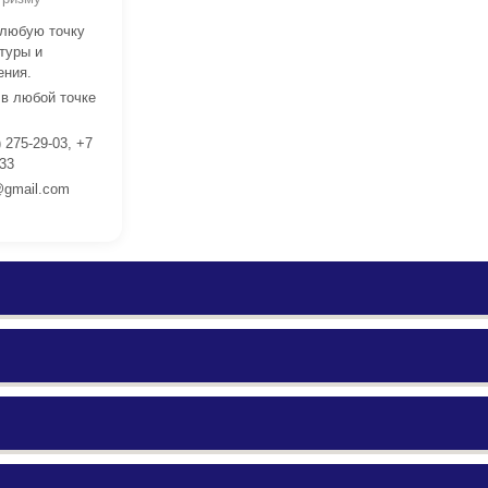
 любую точку
туры и
ения.
 в любой точке
 275-29-03, +7
 33
gmail.com