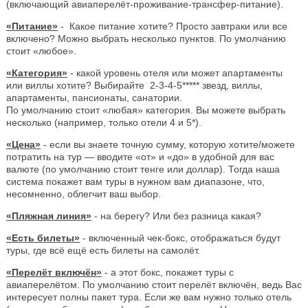
(включающий авиаперелёт-проживание-трансфер-питание).
«Питание»
- Какое питание хотите? Просто завтраки или все
включено? Можно выбрать несколько пунктов. По умолчанию
стоит «любое».
«Категория»
- какой уровень отеля или может апартаменты
или виллы хотите? Выбирайте 2-3-4-5***** звезд, виллы,
апартаменты, пансионаты, санатории.
По умолчанию стоит «любая» категория. Вы можете выбрать
несколько (например, только отели 4 и 5*).
«Цена»
- если вы знаете точную сумму, которую хотите/можете
потратить на тур — вводите «от» и «до» в удобной для вас
валюте (по умолчанию стоит тенге или доллар). Тогда наша
система покажет вам туры в нужном вам диапазоне, что,
несомненно, облегчит ваш выбор.
«Пляжная линия»
- на берегу? Или без разница какая?
«Есть билеты»
- включенный чек-бокс, отображаться будут
туры, где всё ещё есть билеты на самолёт.
«Перелёт включён»
- а этот бокс, покажет туры с
авиаперелётом. По умолчанию стоит перелёт включён, ведь Вас
интересует полны пакет тура. Если же вам нужно только отель