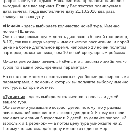
график каникул и отдыха. Наша система предложит наиболее
выгодный для вас вариант. Если у Вас жесткая планируемая
дата вылета, тогда выставляйте дату 21.10.2016 два раза
кликнув на свою дату.
«Ночей»
- здесь выбираете количество ночей тура. Именно
ночей - НЕ дней.
Опять-таки рекомендуем делать диапазон в 5 ночей (например,
8-13), так как иногда чартеры имеют четкое расписание, и порой
цена на более длительное время, например 13 ночей полётом
чартером, окажется ниже, чем 10 ночей «регулярным рейсом».
Можете уже сейчас нажать «Найти» и мы начнем онлайн поиск
туров по вашим расширенным параметрам.
Но вы так же можете воспользоваться удобными расширенными
параметрами, с помощью которых вы получите выборку именно
тех туров, которые хотите.
«Туристы»
- здесь выбираем количество взрослых и детей
вашего тура.
Обязательно указывайте возраст детей, потому что у разных
авиакомпаний свои системы скидок для детей. К тому же если
вас едет компания 6 взрослых и 2 детей, то делайте запрос: «3
взрослых и 1 ребенок» — а потом цену тура умножайте на 2.
Потому что система даёт цену именно за один номер