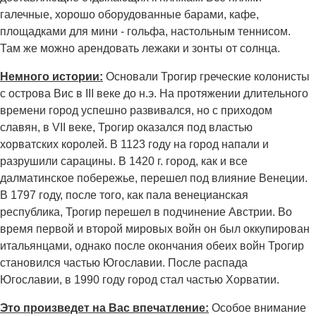
галечные, хорошо оборудованные барами, кафе,
площадками для мини - гольфа, настольным теннисом.
Там же можно арендовать лежаки и зонты от солнца.
Немного истории:
Основали Трогир греческие колонисты
с острова Вис в III веке до н.э. На протяжении длительного
времени город успешно развивался, но с приходом
славян, в VII веке, Трогир оказался под властью
хорватских королей. В 1123 году на город напали и
разрушили сарацины. В 1420 г. город, как и все
далматинское побережье, перешел под влияние Венеции.
В 1797 году, после того, как пала венецианская
республика, Трогир перешел в подчинение Австрии. Во
время первой и второй мировых войн он был оккупирован
итальянцами, однако после окончания обеих войн Трогир
становился частью Югославии. После распада
Югославии, в 1990 году город стал частью Хорватии.
Это произведет на Вас впечатление:
Особое внимание