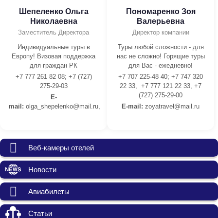
Шепеленко Ольга
Пономаренко Зоя
Николаевна
Валерьевна
Заместитель Директора
Директор компании
Индивидуальные туры в
Туры любой сложности - для
Европу! Визовая поддержка
нас не сложно! Горящие туры
для граждан РК
для Вас - ежедневно!
+7 777 261 82 08; +7 (727)
+7 707 225-48 40; +7 747 320
275-29-03
22 33, +7 777 121 22 33, +7
(727) 275-29-00
E-
mail:
olga_shepelenko@mail.ru,
E-mail:
z
oyatravel@mail.ru
Веб-камеры отелей
Новости
Авиабилеты
Статьи