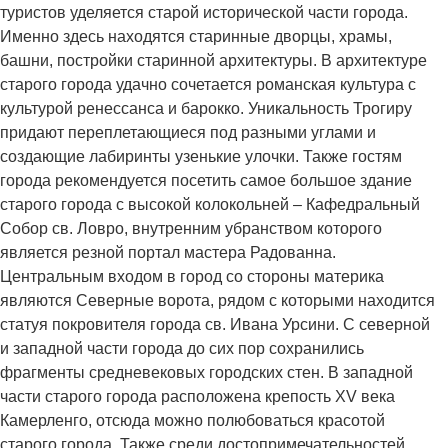
туристов уделяется старой исторической части города.
Именно здесь находятся старинные дворцы, храмы,
башни, постройки старинной архитектуры. В архитектуре
старого города удачно сочетается романская культура с
культурой ренессанса и барокко. Уникальность Трогиру
придают переплетающиеся под разными углами и
создающие лабиринты узенькие улочки. Также гостям
города рекомендуется посетить самое большое здание
старого города с высокой колокольней – Кафедральный
Собор св. Ловро, внутренним убранством которого
является резной портал мастера Радованна.
Центральным входом в город со стороны материка
являются Северные ворота, рядом с которыми находится
статуя покровителя города св. Ивана Урсини. С северной
и западной части города до сих пор сохранились
фрагменты средневековых городских стен. В западной
части старого города расположена крепость XV века
Камерленго, отсюда можно полюбоваться красотой
старого города. Также среди достопримечательностей