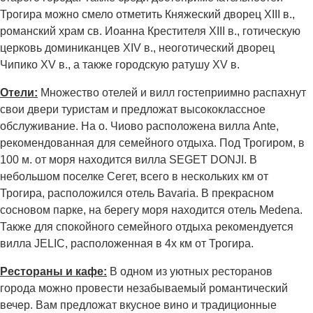
Трогира можно смело отметить Княжеский дворец XIII в.,
романский храм св. Иоанна Крестителя XIII в., готическую
церковь доминиканцев XIV в., неоготический дворец
Чипико XV в., а также городскую ратушу XV в.
Отели:
Множество отелей и вилл гостеприимно распахнут
свои двери туристам и предложат высококлассное
обслуживание. На о. Чиово расположена вилла Ante,
рекомендованная для семейного отдыха. Под Трогиром, в
100 м. от моря находится вилла SEGET DONJI. В
небольшом поселке Сегет, всего в нескольких км от
Трогира, расположился отель Bavaria. В прекрасном
сосновом парке, на берегу моря находится отель Medena.
Также для спокойного семейного отдыха рекомендуется
вилла JELIC, расположенная в 4х км от Трогира.
Рестораны и кафе:
В одном из уютных ресторанов
города можно провести незабываемый романтический
вечер. Вам предложат вкусное вино и традиционные