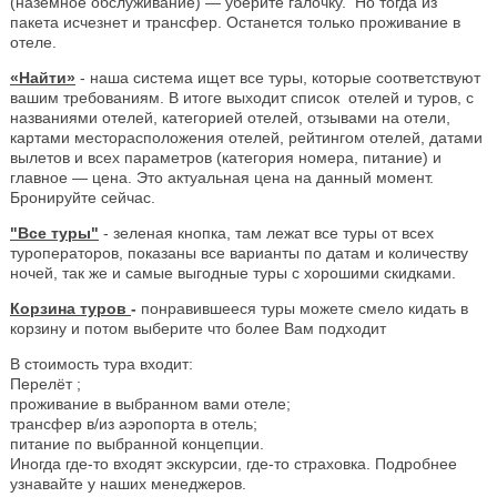
(наземное обслуживание) — уберите галочку. Но тогда из
пакета исчезнет и трансфер. Останется только проживание в
отеле.
«Найти»
- наша система ищет все туры, которые соответствуют
вашим требованиям. В итоге выходит список отелей и туров, с
названиями отелей, категорией отелей, отзывами на отели,
картами месторасположения отелей, рейтингом отелей, датами
вылетов и всех параметров (категория номера, питание) и
главное — цена. Это актуальная цена на данный момент.
Бронируйте сейчас.
"Все туры"
- зеленая кнопка, там лежат все туры от всех
туроператоров, показаны все варианты по датам и количеству
ночей, так же и самые выгодные туры с хорошими скидками.
Корзина туров
-
понравившееся туры можете смело кидать в
корзину и потом выберите что более Вам подходит
В стоимость тура входит:
Перелёт ;
проживание в выбранном вами отеле;
трансфер в/из аэропорта в отель;
питание по выбранной концепции.
Иногда где-то входят экскурсии, где-то страховка. Подробнее
узнавайте у наших менеджеров.