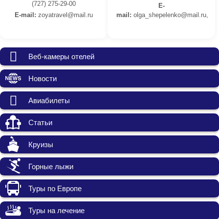
(727) 275-29-00
E-
E-mail:
z
oyatravel@mail.ru
mail:
olga_shepelenko@mail.ru,
Веб-камеры отелей
Новости
Авиабилеты
Статьи
Круизы
Горные лыжи
Туры по Европе
Туры на лечение