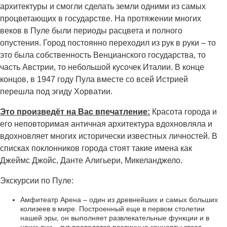
архитектуры и смогли сделать земли одними из самых
процветающих в государстве. На протяжении многих
веков в Пуле были периоды расцвета и полного
опустения. Город постоянно переходил из рук в руки – то
это была собственность Венцианского государства, то
часть Австрии, то небольшой кусочек Италии. В конце
концов, в 1947 году Пула вместе со всей Истрией
перешла под эгиду Хорватии.
Это произведёт на Вас впечатление:
Красота города и
его неповторимая античная архитектура вдохновляла и
вдохновляет многих исторически известных личностей. В
списках поклонников города стоят такие имена как
Джеймс Джойс, Данте Алигьери, Микеланджело.
Экскурсии по Пуле:
Амфитеатр Арена – один из древнейших и самых больших
колизеев в мире. Построенный еще в первом столетии
нашей эры, он выполняет развлекательные функции и в
наши дни – тут проводятся различные концерты звезд