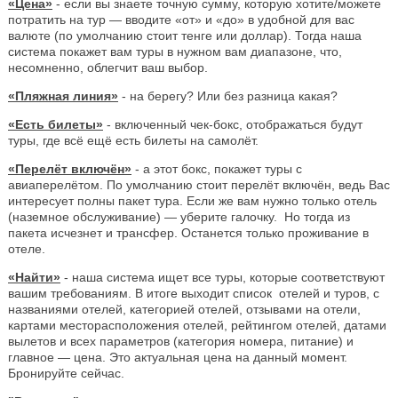
«Цена»
- если вы знаете точную сумму, которую хотите/можете
потратить на тур — вводите «от» и «до» в удобной для вас
валюте (по умолчанию стоит тенге или доллар). Тогда наша
система покажет вам туры в нужном вам диапазоне, что,
несомненно, облегчит ваш выбор.
«Пляжная линия»
- на берегу? Или без разница какая?
«Есть билеты»
- включенный чек-бокс, отображаться будут
туры, где всё ещё есть билеты на самолёт.
«Перелёт включён»
- а этот бокс, покажет туры с
авиаперелётом. По умолчанию стоит перелёт включён, ведь Вас
интересует полны пакет тура. Если же вам нужно только отель
(наземное обслуживание) — уберите галочку. Но тогда из
пакета исчезнет и трансфер. Останется только проживание в
отеле.
«Найти»
- наша система ищет все туры, которые соответствуют
вашим требованиям. В итоге выходит список отелей и туров, с
названиями отелей, категорией отелей, отзывами на отели,
картами месторасположения отелей, рейтингом отелей, датами
вылетов и всех параметров (категория номера, питание) и
главное — цена. Это актуальная цена на данный момент.
Бронируйте сейчас.