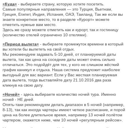
«Куда»
- выбираете страну, которую хотите посетить.
Самые популярные направления — это Турция, Вьетнам,
Греция, Египет, Индия, Испания, ОАЭ, Таиланд. Так же если вы
знаете конкретное место, то в разделе «Курорт» можете
отметить нужные вам место.
Здесь же сразу можете отметить как и курорт, так и гостиницу
(количество отелей ограничено 10 отелями).
«Период вылета»
- выбираете промежуток времени в который
вы хотели бы вылететь на свой отдых.
Мы рекомендуем задавать 5-10 дней, от планируемой даты
вылета, так как цена на соседние даты может очень сильно
отличаться. Это подойдёт для тех, у кого не слишком жёсткий
график каникул и отдыха. Наша система предложит наиболее
выгодный для вас вариант. Если у Вас жесткая планируемая
дата вылета, тогда выставляйте дату 21.10.2016 два раза
кликнув на свою дату.
«Ночей»
- здесь выбираете количество ночей тура. Именно
ночей - НЕ дней.
Опять-таки рекомендуем делать диапазон в 5 ночей (например,
8-13), так как иногда чартеры имеют четкое расписание, и порой
цена на более длительное время, например 13 ночей полётом
чартером, окажется ниже, чем 10 ночей «регулярным рейсом».