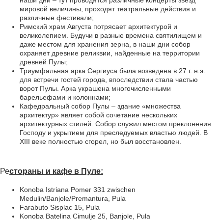
мировой величины, проходят театральные действия и
различные фестивали;
Римский храм Августа потрясает архитектурой и
великолепием. Будучи в разные времена святилищем и
даже местом для хранения зерна, в наши дни собор
охраняет древние реликвии, найденные на территории
древней Пулы;
Триумфальная арка Сергиуса была возведена в 27 г. н.э.
для встречи гостей города, впоследствии стала частью
ворот Пулы. Арка украшена многочисленными
барельефами и колоннами;
Кафедральный собор Пулы – здание «множества
архитектур» являет собой сочетание нескольких
архитектурных стилей. Собор служил местом преклонения
Господу и укрытием для преследуемых властью людей. В
XIII веке полностью сгорел, но был восстановлен.
Ре
стораны и кафе в Пуле:
Konoba Istriana Pomer 331 zwischen
Medulin/Banjole/Premantura, Pula
Farabuto Sisplac 15, Pula
Konoba Batelina Cimulje 25, Banjole, Pula