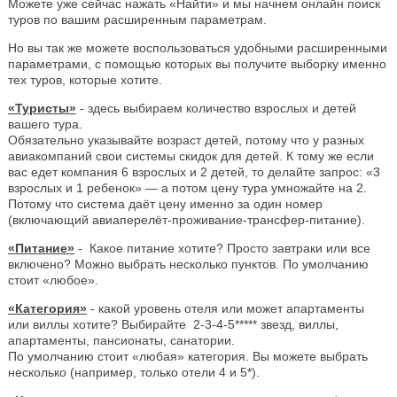
Можете уже сейчас нажать «Найти» и мы начнем онлайн поиск
туров по вашим расширенным параметрам.
Но вы так же можете воспользоваться удобными расширенными
параметрами, с помощью которых вы получите выборку именно
тех туров, которые хотите.
«Туристы»
- здесь выбираем количество взрослых и детей
вашего тура.
Обязательно указывайте возраст детей, потому что у разных
авиакомпаний свои системы скидок для детей. К тому же если
вас едет компания 6 взрослых и 2 детей, то делайте запрос: «3
взрослых и 1 ребенок» — а потом цену тура умножайте на 2.
Потому что система даёт цену именно за один номер
(включающий авиаперелёт-проживание-трансфер-питание).
«Питание»
- Какое питание хотите? Просто завтраки или все
включено? Можно выбрать несколько пунктов. По умолчанию
стоит «любое».
«Категория»
- какой уровень отеля или может апартаменты
или виллы хотите? Выбирайте 2-3-4-5***** звезд, виллы,
апартаменты, пансионаты, санатории.
По умолчанию стоит «любая» категория. Вы можете выбрать
несколько (например, только отели 4 и 5*).