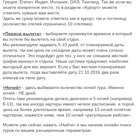
Греция, Египет, Индия, Испания, ОАЭ, Таиланд. Так же если вы
знаете конкретное место, то в разделе «Курорт» можете
отметить нужные вам место.
Здесь же сразу можете отметить как и курорт, так и гостиницу
(количество отелей ограничено 10 отелями).
«Период вылета»
- выбираете промежуток времени в который
вы хотели бы вылететь на свой отдых.
Мы рекомендуем задавать 5-10 дней, от планируемой даты
вылета, так как цена на соседние даты может очень сильно
отличаться. Это подойдёт для тех, у кого не слишком жёсткий
график каникул и отдыха. Наша система предложит наиболее
выгодный для вас вариант. Если у Вас жесткая планируемая
дата вылета, тогда выставляйте дату 21.10.2016 два раза
кликнув на свою дату.
«Ночей»
- здесь выбираете количество ночей тура. Именно
ночей - НЕ дней.
Опять-таки рекомендуем делать диапазон в 5 ночей (например,
8-13), так как иногда чартеры имеют четкое расписание, и порой
цена на более длительное время, например 13 ночей полётом
чартером, окажется ниже, чем 10 ночей «регулярным рейсом».
Можете уже сейчас нажать «Найти» и мы начнем онлайн поиск
туров по вашим расширенным параметрам.