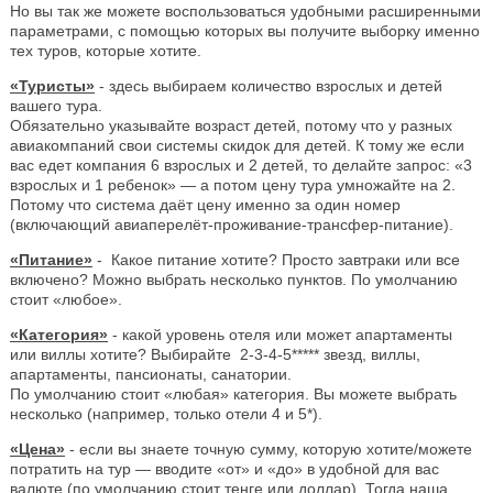
Но вы так же можете воспользоваться удобными расширенными
параметрами, с помощью которых вы получите выборку именно
тех туров, которые хотите.
«Туристы»
- здесь выбираем количество взрослых и детей
вашего тура.
Обязательно указывайте возраст детей, потому что у разных
авиакомпаний свои системы скидок для детей. К тому же если
вас едет компания 6 взрослых и 2 детей, то делайте запрос: «3
взрослых и 1 ребенок» — а потом цену тура умножайте на 2.
Потому что система даёт цену именно за один номер
(включающий авиаперелёт-проживание-трансфер-питание).
«Питание»
- Какое питание хотите? Просто завтраки или все
включено? Можно выбрать несколько пунктов. По умолчанию
стоит «любое».
«Категория»
- какой уровень отеля или может апартаменты
или виллы хотите? Выбирайте 2-3-4-5***** звезд, виллы,
апартаменты, пансионаты, санатории.
По умолчанию стоит «любая» категория. Вы можете выбрать
несколько (например, только отели 4 и 5*).
«Цена»
- если вы знаете точную сумму, которую хотите/можете
потратить на тур — вводите «от» и «до» в удобной для вас
валюте (по умолчанию стоит тенге или доллар). Тогда наша