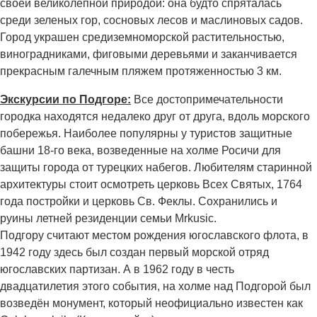
своей великолепной природой: она будто спряталась
среди зеленых гор, сосновых лесов и маслиновых садов.
Город украшен средиземноморской растительностью,
виноградниками, фиговыми деревьями и заканчивается
прекрасным галечным пляжем протяженностью 3 км.
Экскурсии по Подгоре:
Все достопримечательности
городка находятся недалеко друг от друга, вдоль морского
побережья. Наиболее популярны у туристов защитные
башни 18-го века, возведенные на холме Росичи для
защиты города от турецких набегов. Любителям старинной
архитектуры стоит осмотреть церковь Всех Святых, 1764
года постройки и церковь Св. Феклы. Сохранились и
руины летней резиденции семьи Mrkusic.
Подгору считают местом рождения югославского флота, в
1942 году здесь был создан первый морской отряд
югославских партизан. А в 1962 году в честь
двадцатилетия этого события, на холме над Подгорой был
возведён монумент, который неофициально известен как