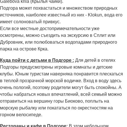
Galebova krila (Крылья чайки).
Подгора может похвастаться и множеством природных
источников, наиболее известный из них - Klokun, вода его
имеет солоноватый привкус.
Если все местные достопримечательности уже
осмотрены, можно съездить на экскурсию в Сплит или
Дубровник, или полюбоваться водопадами природного
парка на острове Крка.
Куда пойти с детьми в Подгоре :
Для детей в отелях
Подгоры предусмотрены игровые комнаты и детские
клубы. Юным туристам наверняка понравится плескаться
в теплой прозрачной морской водичке. Вход в воду здесь
очень пологий, поэтому родители могут быть спокойны. А
чтобы набраться новых впечатлений, всей семьей можно
отправиться на вершину горы Биоково, поплыть на
морскую рыбалку или покататься по окрестностям на
горном велосипеде.
Рестораны и кафе в Подгоре:
В этом небольшом