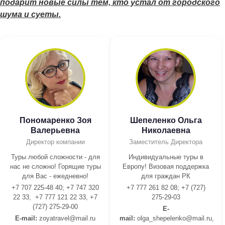
подарит новые силы тем, кто устал от городского
шума и суеты.
Пономаренко Зоя
Шепеленко Ольга
Валерьевна
Николаевна
Директор компании
Заместитель Директора
Туры любой сложности - для
Индивидуальные туры в
нас не сложно! Горящие туры
Европу! Визовая поддержка
для Вас - ежедневно!
для граждан РК
+7 707 225-48 40; +7 747 320
+7 777 261 82 08; +7 (727)
22 33, +7 777 121 22 33, +7
275-29-03
(727) 275-29-00
E-
E-mail:
z
oyatravel@mail.ru
mail:
olga_shepelenko@mail.ru,