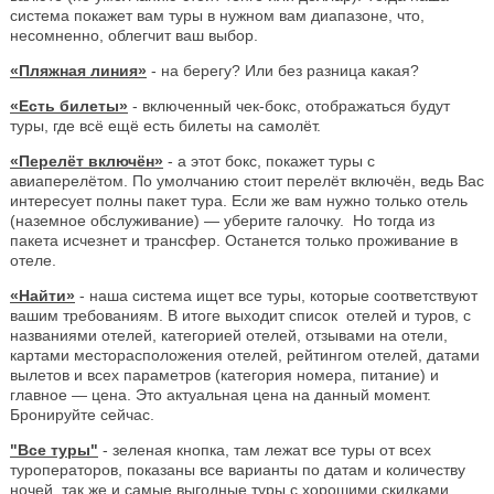
система покажет вам туры в нужном вам диапазоне, что,
несомненно, облегчит ваш выбор.
«Пляжная линия»
- на берегу? Или без разница какая?
«Есть билеты»
- включенный чек-бокс, отображаться будут
туры, где всё ещё есть билеты на самолёт.
«Перелёт включён»
- а этот бокс, покажет туры с
авиаперелётом. По умолчанию стоит перелёт включён, ведь Вас
интересует полны пакет тура. Если же вам нужно только отель
(наземное обслуживание) — уберите галочку. Но тогда из
пакета исчезнет и трансфер. Останется только проживание в
отеле.
«Найти»
- наша система ищет все туры, которые соответствуют
вашим требованиям. В итоге выходит список отелей и туров, с
названиями отелей, категорией отелей, отзывами на отели,
картами месторасположения отелей, рейтингом отелей, датами
вылетов и всех параметров (категория номера, питание) и
главное — цена. Это актуальная цена на данный момент.
Бронируйте сейчас.
"Все туры"
- зеленая кнопка, там лежат все туры от всех
туроператоров, показаны все варианты по датам и количеству
ночей, так же и самые выгодные туры с хорошими скидками.