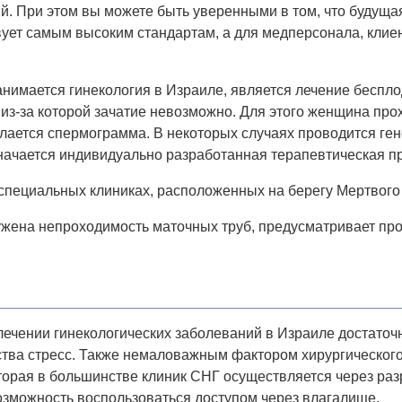
й. При этом вы можете быть уверенными в том, что будущая
ует самым высоким стандартам, а для медперсонала, клиен
нимается гинекология в Израиле, является лечение беспл
 из-за которой зачатие невозможно. Для этого женщина про
лается спермограмма. В некоторых случаях проводится ген
значается индивидуально разработанная терапевтическая п
 специальных клиниках, расположенных на берегу Мертвого
ружена непроходимость маточных труб, предусматривает пр
ечении гинекологических заболеваний в Израиле достаточ
тва стресс. Также немаловажным фактором хирургического
орая в большинстве клиник СНГ осуществляется через раз
озможность воспользоваться доступом через влагалище.