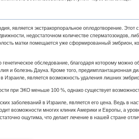
я, является экстракорпоральное оплодотворение. Этот сп
движности, недостаточном количестве сперматозоидов, либ
полость матки помещается уже сформированный эмбрион, ко
го генетическое обследование, благодаря которому можно о
лия и болезнь Дауна. Кроме того, предимплантационная ди
в Израиле, является возможность удаления лишних эмбрио
сти при ЭКО меньше 100 %, однако существует возможност
ских заболеваний в Израиле, является его цена. Ведь в н
сходит возможности многих клиник Америки и Европы, а уро
статочно ощутима, что делает лечение в нашей стране отл