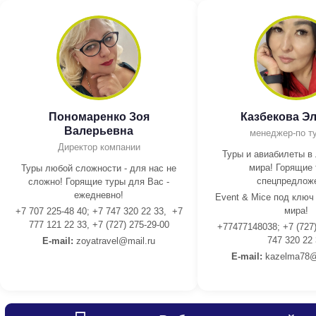
Пономаренко Зоя
Казбекова Э
Валерьевна
менеджер-по т
Директор компании
Туры и авиабилеты в
мира! Горящие 
Туры любой сложности - для нас не
спецпредлож
сложно! Горящие туры для Вас -
ежедневно!
Event & Mice под ключ
мира!
+7 707 225-48 40; +7 747 320 22 33, +7
777 121 22 33, +7 (727) 275-29-00
+77477148038; +7 (727)
747 320 22
E-mail:
z
oyatravel@mail.ru
E-mail:
kazelma78@