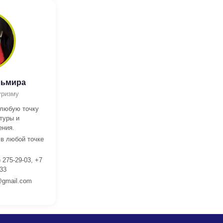
льмира
уризму
 любую точку
туры и
ения.
 в любой точке
 275-29-03, +7
 33
gmail.com