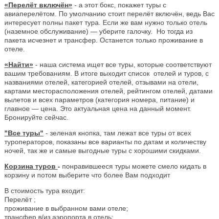
«Перелёт включён»
- а этот бокс, покажет туры с
авиаперелётом. По умолчанию стоит перелёт включён, ведь Вас
интересует полны пакет тура. Если же вам нужно только отель
(наземное обслуживание) — уберите галочку. Но тогда из
пакета исчезнет и трансфер. Останется только проживание в
отеле.
«Найти»
- наша система ищет все туры, которые соответствуют
вашим требованиям. В итоге выходит список отелей и туров, с
названиями отелей, категорией отелей, отзывами на отели,
картами месторасположения отелей, рейтингом отелей, датами
вылетов и всех параметров (категория номера, питание) и
главное — цена. Это актуальная цена на данный момент.
Бронируйте сейчас.
"Все туры"
- зеленая кнопка, там лежат все туры от всех
туроператоров, показаны все варианты по датам и количеству
ночей, так же и самые выгодные туры с хорошими скидками.
Корзина туров
-
понравившееся туры можете смело кидать в
корзину и потом выберите что более Вам подходит
В стоимость тура входит:
Перелёт ;
проживание в выбранном вами отеле;
трансфер в/из аэропорта в отель;