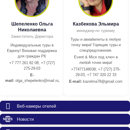
Шепеленко Ольга
Казбекова Эльмира
Николаевна
менеджер-по туризму
Заместитель Директора
Туры и авиабилеты в любую
точку мира! Горящие туры и
Индивидуальные туры в
спецпредложения.
Европу! Визовая поддержка
для граждан РК
Event & Mice под ключ в
любой точке мира!
+7 777 261 82 08; +7 (727)
275-29-03
+77477148038; +7 (727) 275-
29-03, +7 747 320 22 33
E-
mail:
olga_shepelenko@mail.ru,
E-mail:
kazelma78@gmail.com
Веб-камеры отелей
Новости