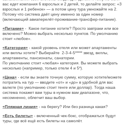
вас едет компания 6 взрослых и 2 детей, то делайте запрос: «3
взрослых и 1 ребенок» — а потом цену тура умножайте на 2.
Потому что система даёт цену именно за один номер
(включающий авиаперелёт-проживание-трансфер-питание).
«Питание»
- Какое питание хотите? Просто завтраки или все
включено? Можно выбрать несколько пунктов. По умолчанию
стоит «любое».
«Категория»
- какой уровень отеля или может апартаменты
или виллы хотите? Выбирайте 2-3-4-5***** звезд, виллы,
апартаменты, пансионаты, санатории.
По умолчанию стоит «любая» категория. Вы можете выбрать
несколько (например, только отели 4 и 5*).
«Цена»
- если вы знаете точную сумму, которую хотите/можете
потратить на тур — вводите «от» и «до» в удобной для вас
валюте (по умолчанию стоит тенге или доллар). Тогда наша
система покажет вам туры в нужном вам диапазоне, что,
несомненно, облегчит ваш выбор.
«Пляжная линия»
- на берегу? Или без разница какая?
«Есть билеты»
- включенный чек-бокс, отображаться будут
туры, где всё ещё есть билеты на самолёт.