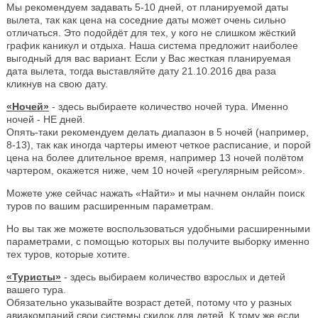
Мы рекомендуем задавать 5-10 дней, от планируемой даты
вылета, так как цена на соседние даты может очень сильно
отличаться. Это подойдёт для тех, у кого не слишком жёсткий
график каникул и отдыха. Наша система предложит наиболее
выгодный для вас вариант. Если у Вас жесткая планируемая
дата вылета, тогда выставляйте дату 21.10.2016 два раза
кликнув на свою дату.
«Ночей»
- здесь выбираете количество ночей тура. Именно
ночей - НЕ дней.
Опять-таки рекомендуем делать диапазон в 5 ночей (например,
8-13), так как иногда чартеры имеют четкое расписание, и порой
цена на более длительное время, например 13 ночей полётом
чартером, окажется ниже, чем 10 ночей «регулярным рейсом».
Можете уже сейчас нажать «Найти» и мы начнем онлайн поиск
туров по вашим расширенным параметрам.
Но вы так же можете воспользоваться удобными расширенными
параметрами, с помощью которых вы получите выборку именно
тех туров, которые хотите.
«Туристы»
- здесь выбираем количество взрослых и детей
вашего тура.
Обязательно указывайте возраст детей, потому что у разных
авиакомпаний свои системы скидок для детей. К тому же если