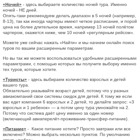
«Ночей»
- здесь выбираете количество ночей тура. Именно
ночей - НЕ дней.
Опять-таки рекомендуем делать диапазон в 5 ночей (например,
8-13), так как иногда чартеры имеют четкое расписание, и порой
цена на более длительное время, например 13 ночей полётом
чартером, окажется ниже, чем 10 ночей «регулярным рейсом».
Можете уже сейчас нажать «Найти» и мы начнем онлайн поиск
туров по вашим расширенным параметрам.
Но вы так же можете воспользоваться удобными расширенными
параметрами, с помощью которых вы получите выборку именно
тех туров, которые хотите.
«Туристы»
- здесь выбираем количество взрослых и детей
вашего тура.
Обязательно указывайте возраст детей, потому что у разных
авиакомпаний свои системы скидок для детей. К тому же если
вас едет компания 6 взрослых и 2 детей, то делайте запрос: «3
взрослых и 1 ребенок» — а потом цену тура умножайте на 2.
Потому что система даёт цену именно за один номер
(включающий авиаперелёт-проживание-трансфер-питание).
«Питание»
- Какое питание хотите? Просто завтраки или все
включено? Можно выбрать несколько пунктов. По умолчанию
стоит «любое».