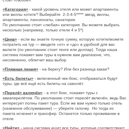
«Категория»
- какой уровень отеля или может апартаменты
или виллы хотите? Выбирайте 2-3-4-5***** звезд, виллы,
апартаменты, пансионаты, санатории.
По умолчанию стоит «любая» категория. Вы можете выбрать
несколько (например, только отели 4 и 5*).
«Цена»
- если вы знаете точную сумму, которую хотите/можете
потратить на тур — вводите «от» и «до» в удобной для вас
валюте (по умолчанию стоит тенге или доллар). Тогда наша
система покажет вам туры в нужном вам диапазоне, что,
несомненно, облегчит ваш выбор.
«Пляжная линия»
- на берегу? Или без разница какая?
«Есть билеты»
- включенный чек-бокс, отображаться будут
туры, где всё ещё есть билеты на самолёт.
«Перелёт включён»
- а этот бокс, покажет туры с
авиаперелётом. По умолчанию стоит перелёт включён, ведь Вас
интересует полны пакет тура. Если же вам нужно только отель
(наземное обслуживание) — уберите галочку. Но тогда из
пакета исчезнет и трансфер. Останется только проживание в
отеле.
«Найти»
- наша система ищет все туры, которые соответствуют