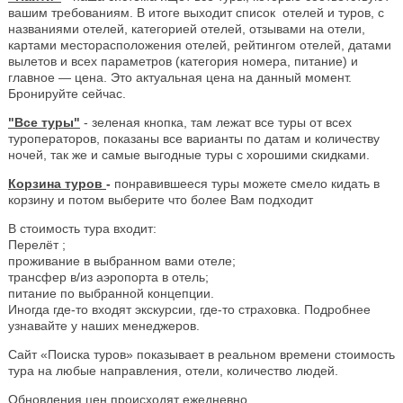
вашим требованиям. В итоге выходит список отелей и туров, с
названиями отелей, категорией отелей, отзывами на отели,
картами месторасположения отелей, рейтингом отелей, датами
вылетов и всех параметров (категория номера, питание) и
главное — цена. Это актуальная цена на данный момент.
Бронируйте сейчас.
"Все туры"
- зеленая кнопка, там лежат все туры от всех
туроператоров, показаны все варианты по датам и количеству
ночей, так же и самые выгодные туры с хорошими скидками.
Корзина туров
-
понравившееся туры можете смело кидать в
корзину и потом выберите что более Вам подходит
В стоимость тура входит:
Перелёт ;
проживание в выбранном вами отеле;
трансфер в/из аэропорта в отель;
питание по выбранной концепции.
Иногда где-то входят экскурсии, где-то страховка. Подробнее
узнавайте у наших менеджеров.
Сайт «Поиска туров» показывает в реальном времени стоимость
тура на любые направления, отели, количество людей.
Обновления цен происходят ежедневно.