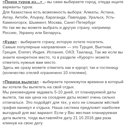
«Поиск туров из…»
-
вы сами выбираете город, откуда ищите
варианты туров.
Для Казахстана есть возможность выбора: Алматы, Астана,
Актау, Актобе, Атырау, Караганда, Павлодар, Уральск, Усть-
Каменогорск, Шымкент, Москва, Санкт-Петербург
Но так же вы можете выбрать и другую страну, например
Россию, Украину или Беларусь.
«Куда»
- выбираете страну, которую хотите посетить.
Самые популярные направления — это Турция, Вьетнам,
Греция, Египет, Индия, Испания, ОАЭ, Таиланд. Так же если вы
знаете конкретное место, то в разделе «Курорт» можете
отметить нужные вам место.
Здесь же сразу можете отметить как и курорт, так и гостиницу
(количество отелей ограничено 10 отелями).
«Период вылета»
- выбираете промежуток времени в который
вы хотели бы вылететь на свой отдых.
Мы рекомендуем задавать 5-10 дней, от планируемой даты
вылета, так как цена на соседние даты может очень сильно
отличаться. Это подойдёт для тех, у кого не слишком жёсткий
график каникул и отдыха. Наша система предложит наиболее
выгодный для вас вариант. Если у Вас жесткая планируемая
дата вылета, тогда выставляйте дату 21.10.2016 два раза
кликнув на свою дату.